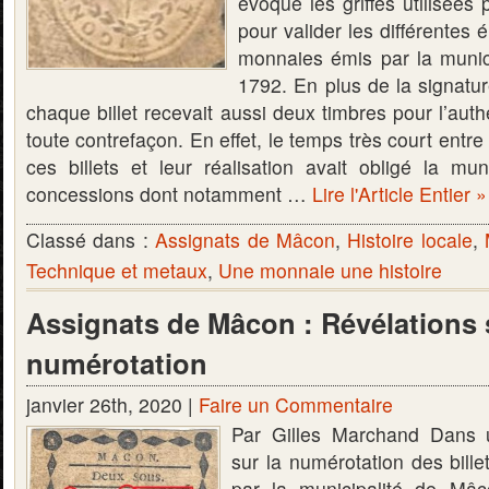
évoqué les griffes utilisées
pour valider les différentes
monnaies émis par la munic
1792. En plus de la signatu
chaque billet recevait aussi deux timbres pour l’authen
toute contrefaçon. En effet, le temps très court entre
ces billets et leur réalisation avait obligé la mun
concessions dont notamment …
Lire l'Article Entier »
Classé dans :
Assignats de Mâcon
,
Histoire locale
,
Technique et metaux
,
Une monnaie une histoire
Assignats de Mâcon : Révélations 
numérotation
janvier 26th, 2020 |
Faire un Commentaire
Par Gilles Marchand Dans u
sur la numérotation des bill
par la municipalité de Mâc