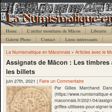
Home
L’atelier monétaire de Mâcon
Librairie
Galerie Photo
Contact
Liens intéressants
La Numismatique en Mâconnais
»
Articles avec le M
Assignats de Mâcon : Les timbres 
les billets
juin 27th, 2021 |
Faire un Commentaire
Par Gilles Marchand Dans
(https://www.numismatique-e
maconnais.fr/2021/04/assig
griffes-utilisees-pour-signer-