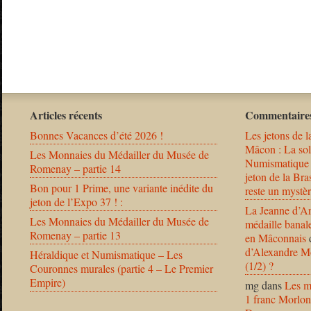
Articles récents
Commentaires
Bonnes Vacances d’été 2026 !
Les jetons de l
Mâcon : La solu
Les Monnaies du Médailler du Musée de
Numismatique
Romenay – partie 14
jeton de la B
Bon pour 1 Prime, une variante inédite du
reste un mystèr
jeton de l’Expo 37 ! :
La Jeanne d’Ar
Les Monnaies du Médailler du Musée de
médaille banal
Romenay – partie 13
en Mâconnais
d’Alexandre Mo
Héraldique et Numismatique – Les
(1/2) ?
Couronnes murales (partie 4 – Le Premier
Empire)
mg
dans
Les m
1 franc Morlon