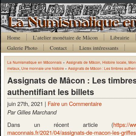
Home
L’atelier monétaire de Mâcon
Librairie
Galerie Photo
Contact
Liens intéressants
La Numismatique en Mâconnais
»
Assignats de Mâcon
,
Histoire locale
,
Mon
metaux
,
Une monnaie une histoire
»
Assignats de Mâcon : Les timbres authentif
Assignats de Mâcon : Les timbre
authentifiant les billets
juin 27th, 2021 |
Faire un Commentaire
Par Gilles Marchand
Dans un récent article (
https://
maconnais.fr/2021/04/assignats-de-macon-les-griffes-