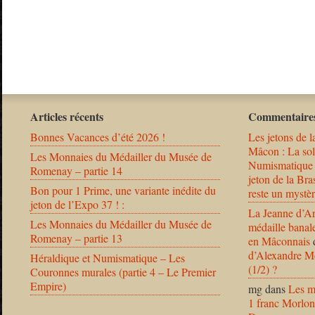
Articles récents
Commentaires
Bonnes Vacances d’été 2026 !
Les jetons de l
Mâcon : La solu
Les Monnaies du Médailler du Musée de
Numismatique
Romenay – partie 14
jeton de la B
Bon pour 1 Prime, une variante inédite du
reste un mystèr
jeton de l’Expo 37 ! :
La Jeanne d’Ar
Les Monnaies du Médailler du Musée de
médaille banal
Romenay – partie 13
en Mâconnais
d’Alexandre Mo
Héraldique et Numismatique – Les
(1/2) ?
Couronnes murales (partie 4 – Le Premier
Empire)
mg
dans
Les m
1 franc Morlon