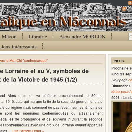
Co
de Mâcon
Librairie
Alexandre MORLON
Liens intéressants
avec le Mot-Clé "contremarque"
INFOS
Prochaine 
de Lorraine et au V, symboles de
lundi 21 se
 de la Victoire de 1945 (1/2)
(voir page
co
Dimanches 
dates pour 
hand Alors que l’on va célébrer prochainement le 80ème
2026 : Le c
mai 1945, date qui marque la fin de la seconde guerre mondiale
ute du régime nazi, comment ne pas revenir sur les témoins de
e sont les monnaies contremarquées ou artisanalement
édailles de propagande et de souvenir ? Durant la seconde
des contremarques avec une croix de Lorraine étaient apparues
naies …
Lire l'Article Entier »