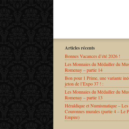
Articles récents
Bonnes Vacances d’été 2026 !
Les Monnaies du Médailler du Mu
Romenay – partie 14
Bon pour 1 Prime, une variante iné
jeton de l’Expo 37 ! :
Les Monnaies du Médailler du Mu
Romenay – partie 13
Héraldique et Numismatique – Les
Couronnes murales (partie 4 – Le 
Empire)