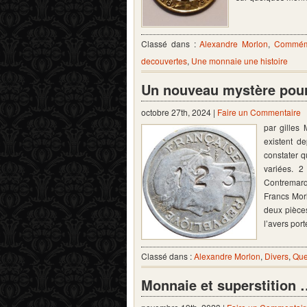
Classé dans :
Alexandre Morlon
,
Commém
decouvertes
,
Une monnaie une histoire
Un nouveau mystère pour
octobre 27th, 2024 |
Faire un Commentaire
par gilles
existent de
constater q
variées. 
Contremarq
Francs Mor
deux pièces
l’avers por
Classé dans :
Alexandre Morlon
,
Divers
,
Que
Monnaie et superstition 