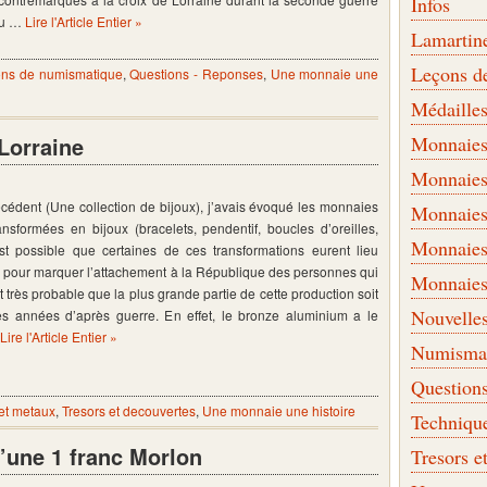
Infos
ou …
Lire l'Article Entier »
Lamartin
Leçons d
ns de numismatique
,
Questions - Reponses
,
Une monnaie une
Médaille
Lorraine
Monnaies 
Monnaies
écédent (Une collection de bijoux), j’avais évoqué les monnaies
Monnaies
nsformées en bijoux (bracelets, pendentif, boucles d’oreilles,
Monnaies
est possible que certaines de ces transformations eurent lieu
n pour marquer l’attachement à la République des personnes qui
Monnaies
st très probable que la plus grande partie de cette production soit
Nouvelle
es années d’après guerre. En effet, le bronze aluminium a le
Lire l'Article Entier »
Numismati
Question
et metaux
,
Tresors et decouvertes
,
Une monnaie une histoire
Techniqu
’une 1 franc Morlon
Tresors e