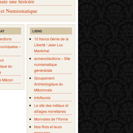
ie une histoire
 et Numismatique
IAT
LIENS
ections
10 francs Génie de la
Liberté / Jean Luc
municipales –
Maréchal
acmecollections – Site
nt
numismatique
ique du
généraliste
s
Groupement
e Mâcon
Archéologique du
Mâconnais
InfoNumis
Le site des métaux et
alliages monétaires
Monnaies de l'Yonne
Nos Rois et leurs
monnaies