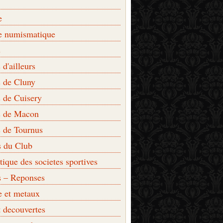
e
e numismatique
s
d'ailleurs
 de Cluny
 de Cuisery
 de Macon
 de Tournus
s du Club
que des societes sportives
s – Reponses
e et metaux
t decouvertes