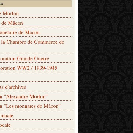
ES
e Morlon
s de Mâcon
monetaire de Macon
de la Chambre de Commerce de
ation Grande Guerre
ration WW2 / 1939-1945
s d'archives
on "Alexandre Morlon"
on "Les monnaies de Mâcon"
onnaie
locale