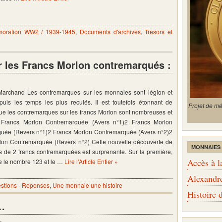
oration WW2 / 1939-1945
,
Documents d'archives
,
Tresors et
 les Francs Morlon contremarqués :
 Marchand Les contremarques sur les monnaies sont légion et
puis les temps les plus reculés. Il est toutefois étonnant de
Projet de m
ue les contremarques sur les francs Morlon sont nombreuses et
2 Francs Morlon Contremarquée (Avers n°1)2 Francs Morlon
uée (Revers n°1)2 Francs Morlon Contremarquée (Avers n°2)2
lon Contremarquée (Revers n°2) Cette nouvelle découverte de
MONNAIES
 de 2 francs contremarquées est surprenante. Sur la première,
Accès à l
te le nombre 123 et le …
Lire l'Article Entier »
Alexandr
stions - Reponses
,
Une monnaie une histoire
Histoire
…