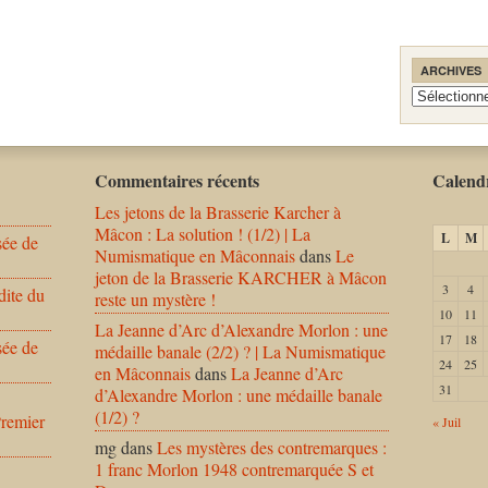
ARCHIVES
Archives
Commentaires récents
Calendr
Les jetons de la Brasserie Karcher à
Mâcon : La solution ! (1/2) | La
L
M
sée de
Numismatique en Mâconnais
dans
Le
jeton de la Brasserie KARCHER à Mâcon
3
4
dite du
reste un mystère !
10
11
La Jeanne d’Arc d’Alexandre Morlon : une
17
18
sée de
médaille banale (2/2) ? | La Numismatique
24
25
en Mâconnais
dans
La Jeanne d’Arc
31
d’Alexandre Morlon : une médaille banale
(1/2) ?
Premier
« Juil
mg
dans
Les mystères des contremarques :
1 franc Morlon 1948 contremarquée S et