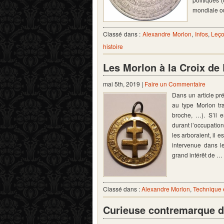
mondiale 
Classé dans :
Alexandre Morlon
,
Infos
,
Leço
histoire
Les Morlon à la Croix de 
mai 5th, 2019 |
Faire un Commentaire
Dans un article pr
au type Morlon tra
broche, …). S’il 
durant l’occupatio
les arboraient, il e
intervenue dans l
grand intérêt de …
Classé dans :
Alexandre Morlon
,
Technique 
Curieuse contremarque d