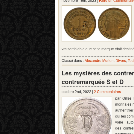
novembre 19th, 2023 |
Faire un Commentair
vraisemblable que cette marque était desti
Classé dans :
Alexandre Morlon
,
Divers
,
Tec
Les mystères des contre
contremarquée S et D
octobre 2nd, 2022 |
2 Commentaires
par Gilles
monnaies re
authentifie
qui les com
voire l’aut
des contre
politiques 