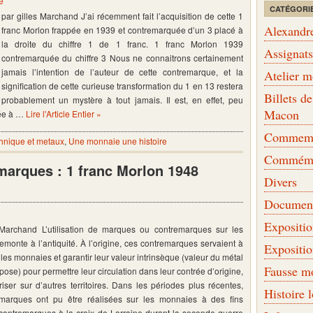
e
CATÉGORI
par gilles Marchand J’ai récemment fait l’acquisition de cette 1
Alexandr
franc Morlon frappée en 1939 et contremarquée d’un 3 placé à
la droite du chiffre 1 de 1 franc. 1 franc Morlon 1939
Assignat
contremarquée du chiffre 3 Nous ne connaitrons certainement
jamais l’intention de l’auteur de cette contremarque, et la
Atelier 
signification de cette curieuse transformation du 1 en 13 restera
Billets 
probablement un mystère à tout jamais. Il est, en effet, peu
Macon
née à …
Lire l'Article Entier »
Commemor
hnique et metaux
,
Une monnaie une histoire
Commémo
marques : 1 franc Morlon 1948
Divers
Document
Expositi
 Marchand L’utilisation de marques ou contremarques sur les
monte à l’antiquité. À l’origine, ces contremarques servaient à
Expositi
r les monnaies et garantir leur valeur intrinsèque (valeur du métal
Fausse m
pose) pour permettre leur circulation dans leur contrée d’origine,
oriser sur d’autres territoires. Dans les périodes plus récentes,
Histoire 
marques ont pu être réalisées sur les monnaies à des fins
(contremarques à la croix de Lorraine durant la seconde guerre