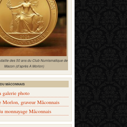
édaille des 50 ans du Club Numismatique de
Macon (d’après A Morlon)
 DU MÂCONNAIS
a galerie photo
e Morlon, graveur Mâconnais
 du monnayage Mâconnais