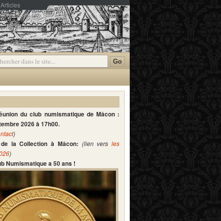
Articles
mmentaires
réunion du club numismatique de Mâcon :
ptembre 2026 à 17h00.
ntact
)
de la Collection à Mâcon:
(lien vers
les
2026
)
lub Numismatique a 50 ans !