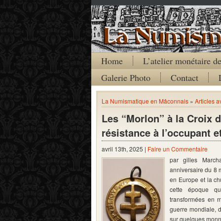
Home
L’atelier monétaire 
Galerie Photo
Contact
La Numismatique en Mâconnais
»
Articles 
Les “Morlon” à la Croix 
résistance à l’occupant et
avril 13th, 2025 |
Faire un Commentaire
par gilles Marc
anniversaire du 8 
en Europe et la ch
cette époque qu
transformées en m
guerre mondiale, 
sur quelques mon