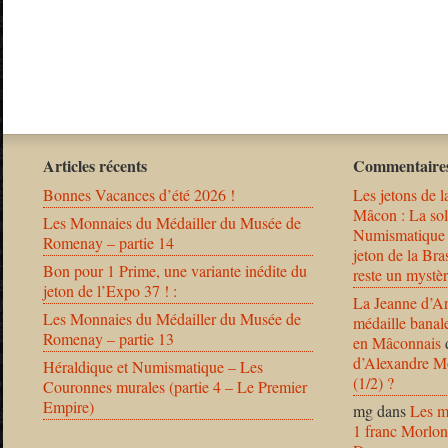
Articles récents
Commentaires
Bonnes Vacances d’été 2026 !
Les jetons de l
Mâcon : La solu
Les Monnaies du Médailler du Musée de
Numismatique
Romenay – partie 14
jeton de la B
Bon pour 1 Prime, une variante inédite du
reste un mystèr
jeton de l’Expo 37 ! :
La Jeanne d’Ar
Les Monnaies du Médailler du Musée de
médaille banal
Romenay – partie 13
en Mâconnais
d’Alexandre Mo
Héraldique et Numismatique – Les
(1/2) ?
Couronnes murales (partie 4 – Le Premier
Empire)
mg
dans
Les m
1 franc Morlon