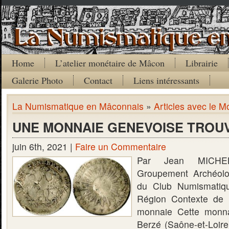
Home
L’atelier monétaire de Mâcon
Librairie
Galerie Photo
Contact
Liens intéressants
La Numismatique en Mâconnais
»
Articles avec le M
UNE MONNAIE GENEVOISE TROU
juin 6th, 2021 |
Faire un Commentaire
Par Jean MICHEL
Groupement Archéolo
du Club Numismatiq
Région Contexte de 
monnaie Cette monna
Berzé (Saône-et-Loir