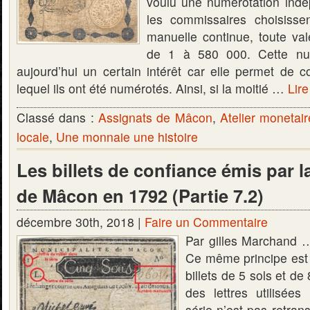
voulu une numérotation indé
les commissaires choisisse
manuelle continue, toute val
de 1 à 580 000. Cette num
aujourd’hui un certain intérêt car elle permet de c
lequel ils ont été numérotés. Ainsi, si la moitié …
Lire
Classé dans :
Assignats de Mâcon
,
Atelier monetai
locale
,
Une monnaie une histoire
Les billets de confiance émis par l
de Mâcon en 1792 (Partie 7.2)
décembre 30th, 2018 |
Faire un Commentaire
Par gilles Marchand …
Ce même principe est a
billets de 5 sols et de
des lettres utilisées
série n’est pas retrans