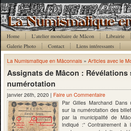
Home
L’atelier monétaire de Mâcon
Librairie
Galerie Photo
Contact
Liens intéressants
La Numismatique en Mâconnais
»
Articles avec le M
Assignats de Mâcon : Révélations 
numérotation
janvier 26th, 2020 |
Faire un Commentaire
Par Gilles Marchand Dans u
sur la numérotation des bill
par la municipalité de Mâc
indiqué :” Contrairement à l