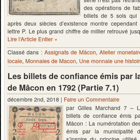
des opérations de fab
billets de 5 sols qu
après deux siècles d’existence montre cependant u
lettre P. Le plus grand chiffre de millier retrouvé ju
Lire l'Article Entier »
Classé dans :
Assignats de Mâcon
,
Atelier monetai
locale
,
Monnaies de Macon
,
Une monnaie une histoi
Les billets de confiance émis par l
de Mâcon en 1792 (Partie 7.1)
décembre 2nd, 2018 |
Faire un Commentaire
par Gilles Marchand 7 – L
billets de confiance émis pa
Mâcon : La numérotation des 
émis par la municipalité
s’inspire du principe utilisé