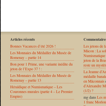
Articles récents
Commentaires
Bonnes Vacances d’été 2026 !
Les jetons de l
Mâcon : La solu
Les Monnaies du Médailler du Musée de
Numismatique
Romenay – partie 14
jeton de la B
Bon pour 1 Prime, une variante inédite du
reste un mystèr
jeton de l’Expo 37 ! :
La Jeanne d’Ar
Les Monnaies du Médailler du Musée de
médaille banal
Romenay – partie 13
en Mâconnais
d’Alexandre Mo
Héraldique et Numismatique – Les
(1/2) ?
Couronnes murales (partie 4 – Le Premier
Empire)
mg
dans
Les m
1 franc Morlon