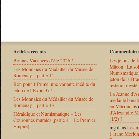
Articles récents
Commentaires
Bonnes Vacances d’été 2026 !
Les jetons de l
Mâcon : La solu
Les Monnaies du Médailler du Musée de
Numismatique
Romenay – partie 14
jeton de la B
Bon pour 1 Prime, une variante inédite du
reste un mystèr
jeton de l’Expo 37 ! :
La Jeanne d’Ar
Les Monnaies du Médailler du Musée de
médaille banal
Romenay – partie 13
en Mâconnais
d’Alexandre Mo
Héraldique et Numismatique – Les
(1/2) ?
Couronnes murales (partie 4 – Le Premier
Empire)
mg
dans
Les m
1 franc Morlon