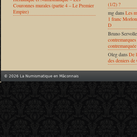
(1/2) ?
Couronnes murales (partie 4 – Le Premier
Empire)
mg
dans
Les m
1 franc Morlon
D
Bruno Servolle
contremarques 
contremarquée
Oleg
dans
De l
des deniers de
© 2026 La Numismatique en Mâconnais