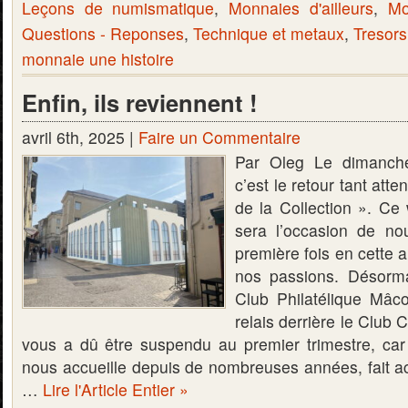
Leçons de numismatique
,
Monnaies d'ailleurs
,
Mo
Questions - Reponses
,
Technique et metaux
,
Tresors
monnaie une histoire
Enfin, ils reviennent !
avril 6th, 2025 |
Faire un Commentaire
Par Oleg Le dimanche
c’est le retour tant at
de la Collection ». C
sera l’occasion de no
première fois en cette
nos passions. Désorma
Club Philatélique Mâco
relais derrière le Club 
vous a dû être suspendu au premier trimestre, car
nous accueille depuis de nombreuses années, fait ac
…
Lire l'Article Entier »