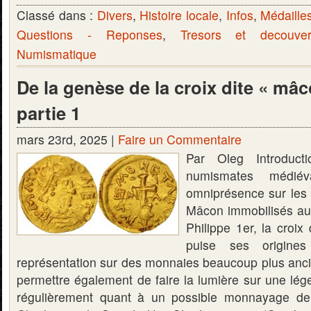
Classé dans :
Divers
,
Histoire locale
,
Infos
,
Médaille
Questions - Reponses
,
Tresors et decouver
Numismatique
De la genèse de la croix dite « mâ
partie 1
mars 23rd, 2025 |
Faire un Commentaire
Par Oleg Introduc
numismates médiév
omniprésence sur les 
Mâcon immobilisés au
Philippe 1er, la croi
puise ses origine
représentation sur des monnaies beaucoup plus ancie
permettre également de faire la lumière sur une lég
régulièrement quant à un possible monnayage 