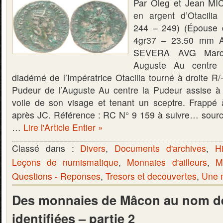
Par Oleg et Jean MI
en argent d’Otacilia
244 – 249) (Épouse d
4gr37 – 23.50 mm 
SEVERA AVG Marcia
Auguste Au centre 
diadémé de l’Impératrice Otacilia tourné à droite 
Pudeur de l’Auguste Au centre la Pudeur assise à
voile de son visage et tenant un sceptre. Frapp
après JC. Référence : RC N° 9 159 à suivre… sour
…
Lire l'Article Entier »
Classé dans :
Divers
,
Documents d'archives
,
Hi
Leçons de numismatique
,
Monnaies d'ailleurs
,
M
Questions - Reponses
,
Tresors et decouvertes
,
Une m
Des monnaies de Mâcon au nom de
identifiées – partie 2