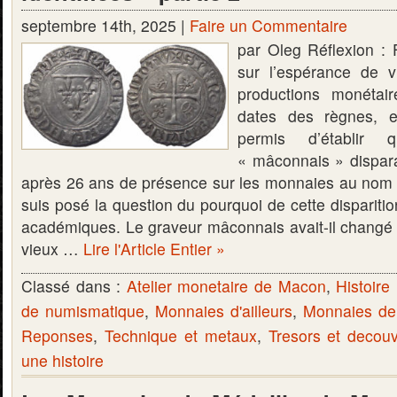
septembre 14th, 2025 |
Faire un Commentaire
par Oleg Réflexion : 
sur l’espérance de v
productions monétai
dates des règnes, e
permis d’établir 
« mâconnais » dispara
après 26 ans de présence sur les monnaies au nom 
suis posé la question du pourquoi de cette disparition
académiques. Le graveur mâconnais avait-il changé d’o
vieux …
Lire l'Article Entier »
Classé dans :
Atelier monetaire de Macon
,
Histoire 
de numismatique
,
Monnaies d'ailleurs
,
Monnaies d
Reponses
,
Technique et metaux
,
Tresors et decou
une histoire