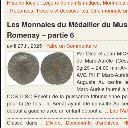
Histoire locale
,
Leçons de numismatique
,
Monnaies 
- Reponses
,
Tresors et decouvertes
,
Une monnaie une
Les Monnaies du Médailler du Mus
Romenay – partie 6
avril 27th, 2025 |
Faire un Commentaire
Par Oleg et Jean MIC
de Marc-Aurèle (Cés
9gr29 – 24.00 mm A
AVG PII F Marc-Aurèle
Auguste Au centre l
Marc-Aurèle tourné à d
COS II SC Revêtu de la puissance tribunicienne pou
pour la 2e fois ; le Sénat ayant été consulté Au cen
debout à gauche avec un enfant debout à …
Lire l'Ar
Classé dans :
Divers
,
Documents d'archives
,
Hi