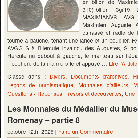
en billon de Maximi
310) billon – 3gr19 
MAXIMIANVS AVG l
Maximien Auguste A
cuirassé et radié de
tourné à gauche, tenant une lance et un bouclier.
AVGG S à l’Hercule Invaincu des Augustes, S pour
Hercule nu debout à gauche, le manteau sur l’épa
nicéphore de la main droite et appuyé …
Lire l'Articl
Classé dans :
Divers
,
Documents d'archives
,
Hi
Leçons de numismatique
,
Monnaies d'ailleurs
,
M
Questions - Reponses
,
Tresors et decouvertes
,
Une m
Les Monnaies du Médailler du Mus
Romenay – partie 8
octobre 12th, 2025 |
Faire un Commentaire