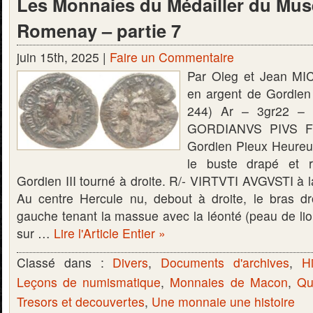
Les Monnaies du Médailler du Mus
Romenay – partie 7
juin 15th, 2025 |
Faire un Commentaire
Par Oleg et Jean MI
en argent de Gordien
244) Ar – 3gr22 –
GORDIANVS PIVS FE
Gordien Pieux Heureu
le buste drapé et r
Gordien III tourné à droite. R/- VIRTVTI AVGVSTI à la
Au centre Hercule nu, debout à droite, le bras dr
gauche tenant la massue avec la léonté (peau de lio
sur …
Lire l'Article Entier »
Classé dans :
Divers
,
Documents d'archives
,
Hi
Leçons de numismatique
,
Monnaies de Macon
,
Qu
Tresors et decouvertes
,
Une monnaie une histoire