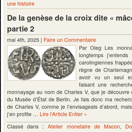
une histoire
De la genèse de la croix dite « mâ
partie 2
mai 4th, 2025 |
Faire un Commentaire
Par Oleg Les monnai
longtemps j’entends
carolingiennes frappé
règne de Charlemagn
avoir vu un seul ex
faisant une recherch
monnayage au nom de Charles V, que je découvre en
du Musée d’État de Berlin. Je fais donc ma recher
de Charles V, comme je l’envisageais d’abord, mais…,
j’en profite …
Lire l'Article Entier »
Classé dans :
Atelier monetaire de Macon
,
Do