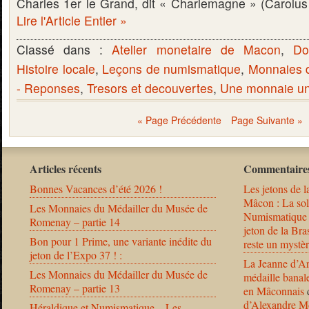
Charles 1er le Grand, dit « Charlemagne » (Carolu
Lire l'Article Entier »
Classé dans :
Atelier monetaire de Macon
,
Do
Histoire locale
,
Leçons de numismatique
,
Monnaies 
- Reponses
,
Tresors et decouvertes
,
Une monnaie une
« Page Précédente
Page Suivante »
Articles récents
Commentaires
Bonnes Vacances d’été 2026 !
Les jetons de l
Mâcon : La solu
Les Monnaies du Médailler du Musée de
Numismatique
Romenay – partie 14
jeton de la B
Bon pour 1 Prime, une variante inédite du
reste un mystèr
jeton de l’Expo 37 ! :
La Jeanne d’Ar
Les Monnaies du Médailler du Musée de
médaille banal
Romenay – partie 13
en Mâconnais
d’Alexandre Mo
Héraldique et Numismatique – Les