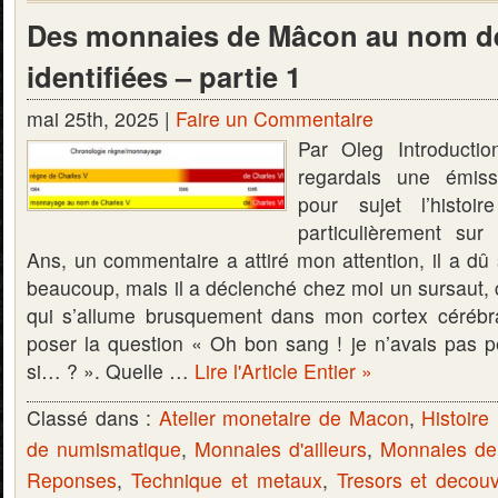
Des monnaies de Mâcon au nom de
identifiées – partie 1
mai 25th, 2025 |
Faire un Commentaire
Par Oleg Introducti
regardais une émiss
pour sujet l’histoi
particulièrement su
Ans, un commentaire a attiré mon attention, il a dû
beaucoup, mais il a déclenché chez moi un sursau
qui s’allume brusquement dans mon cortex cérébra
poser la question « Oh bon sang ! je n’avais pas pe
si… ? ». Quelle …
Lire l'Article Entier »
Classé dans :
Atelier monetaire de Macon
,
Histoire 
de numismatique
,
Monnaies d'ailleurs
,
Monnaies d
Reponses
,
Technique et metaux
,
Tresors et decou