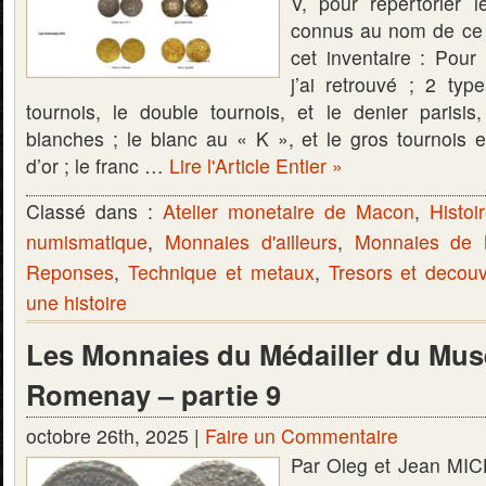
V, pour répertorier 
connus au nom de ce p
cet inventaire : Pour
j’ai retrouvé ; 2 typ
tournois, le double tournois, et le denier parisi
blanches ; le blanc au « K », et le gros tournois 
d’or ; le franc …
Lire l'Article Entier »
Classé dans :
Atelier monetaire de Macon
,
Histoi
numismatique
,
Monnaies d'ailleurs
,
Monnaies de
Reponses
,
Technique et metaux
,
Tresors et decou
une histoire
Les Monnaies du Médailler du Mus
Romenay – partie 9
octobre 26th, 2025 |
Faire un Commentaire
Par Oleg et Jean MIC