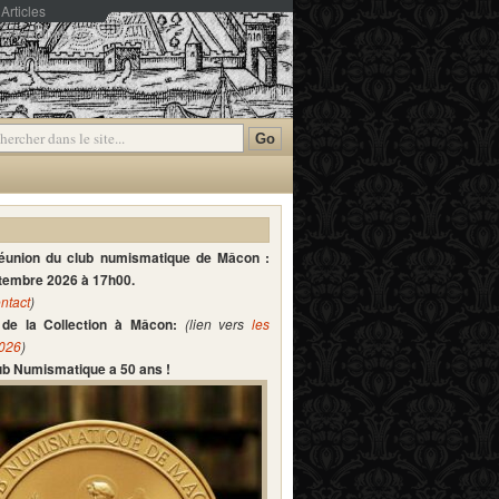
Articles
mmentaires
réunion du club numismatique de Mâcon :
ptembre 2026 à 17h00.
ntact
)
de la Collection à Mâcon:
(lien vers
les
2026
)
lub Numismatique a 50 ans !