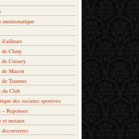
e
e numismatique
s
d'ailleurs
 de Cluny
 de Cuisery
 de Macon
 de Tournus
s du Club
que des societes sportives
s – Reponses
e et metaux
t decouvertes