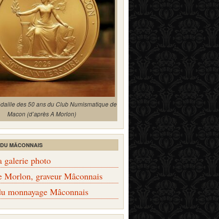
édaille des 50 ans du Club Numismatique de
Macon (d’après A Morlon)
 DU MÂCONNAIS
a galerie photo
e Morlon, graveur Mâconnais
 du monnayage Mâconnais