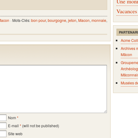
Une monna
Vacances
Macon
· Mots-Clés:
bon pour
,
bourgogne
,
jeton
,
Macon
,
monnaie
,
PARTENAR
Acme Coll
Archives 
Mâcon
Groupeme
Archéolog
Mâconnai
Musées d
Nom
*
E-mail
*
(will not be published)
Site web