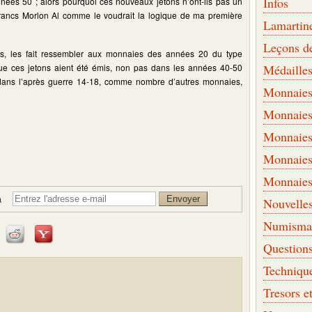
Infos
nnées 50 ; alors pourquoi ces nouveaux jetons n’ont-ils pas un
francs Morlon Al comme le voudrait la logique de ma première
Lamartin
Leçons d
ns, les fait ressembler aux monnaies des années 20 du type
e que ces jetons aient été émis, non pas dans les années 40-50
Médaille
dans l’après guerre 14-18, comme nombre d’autres monnaies,
Monnaies 
Monnaies
Monnaies
Monnaies
Monnaies
à
Nouvelle
Numismati
Question
Techniqu
Tresors e