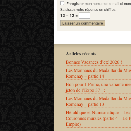
Enregistrer mon nom, mon e-mail et mon
Saisissez votre réponse en chiffres
12 − 12 =
Articles récents
Bonnes Vacances d’été 2026 !
Les Monnaies du Médailler du Mu
Romenay – partie 14
Bon pour 1 Prime, une variante iné
jeton de l’Expo 37 ! :
Les Monnaies du Médailler du Mu
Romenay – partie 13
Héraldique et Numismatique – Les
Couronnes murales (partie 4 – Le 
Empire)