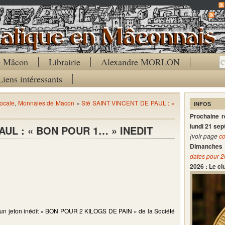
Co
de Mâcon
Librairie
Alexandre MORLON
Liens intéressants
locale
,
Monnaies de Macon
»
Sté SAINT VINCENT DE PAUL : «
INFOS
Prochaine 
lundi 21 se
AUL : « BON POUR 1… » INEDIT
(voir page
co
Dimanches 
dates pour 
2026 : Le c
me un jeton inédit « BON POUR 2 KILOGS DE PAIN » de la Société