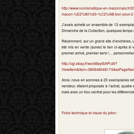
http://www.numismatique-en-maconnais.fr/201
macon-%E2%80%93-%C2%AB-bon-pour-2-k
J’avais acheté un ensemble de 13 exemplair
Dimanche de la Collection, quelques temps 
Récemment, sur un grand site d’enchères, u
été mis en vente (suivez le lien ci-après si 
premier arrivé, premier servi !… personnellem
http://cgi.ebay.fr/ws/eBayISAPI.dll?
ViewItem&item=380648048174&ssPageNam
Ainsi, nous en sommes à 23 exemplaires re
vendeur, étaient proposés à l’achat, quatre
mais avec un trou central pour les différen
Fiche technique et visuel du jeton :