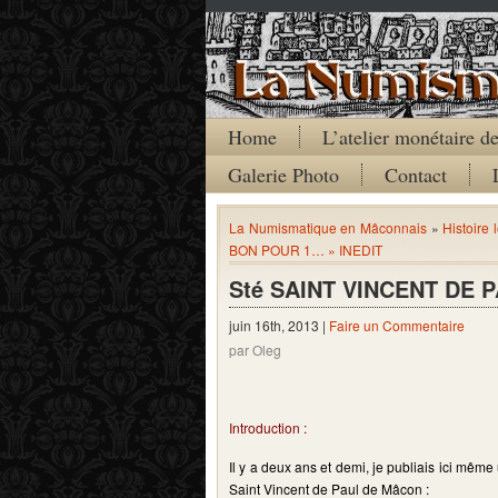
Home
L’atelier monétaire 
Galerie Photo
Contact
La Numismatique en Mâconnais
»
Histoire 
BON POUR 1… » INEDIT
Sté SAINT VINCENT DE P
juin 16th, 2013 |
Faire un Commentaire
par Oleg
Introduction :
Il y a deux ans et demi, je publiais ici mê
Saint Vincent de Paul de Mâcon :