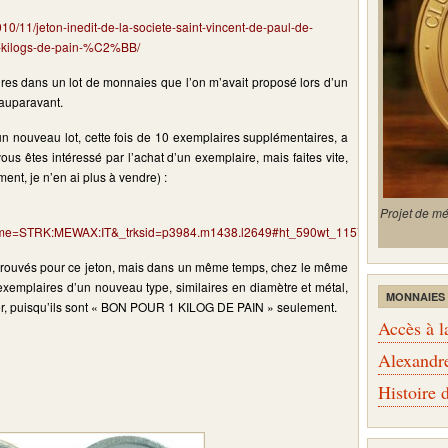
0/11/jeton-inedit-de-la-societe-saint-vincent-de-paul-de-
ilogs-de-pain-%C2%BB/
es dans un lot de monnaies que l’on m’avait proposé lors d’un
auparavant.
n nouveau lot, cette fois de 10 exemplaires supplémentaires, a
vous êtes intéressé par l’achat d’un exemplaire, mais faites vite,
ent, je n’en ai plus à vendre) :
Projet de m
e=STRK:MEWAX:IT&_trksid=p3984.m1438.l2649#ht_590wt_1157
trouvés pour ce jeton, mais dans un même temps, chez le même
 exemplaires d’un nouveau type, similaires en diamètre et métal,
MONNAIES
cier, puisqu’ils sont « BON POUR 1 KILOG DE PAIN » seulement.
Accès à l
Alexandr
Histoire