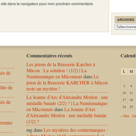
 site dans le navigateur pour mon prochain commentaire.
ARCHIVES
Archives
Commentaires récents
Calendr
Les jetons de la Brasserie Karcher à
Mâcon : La solution ! (1/2) | La
L
M
sée de
Numismatique en Mâconnais
dans
Le
jeton de la Brasserie KARCHER à Mâcon
3
4
dite du
reste un mystère !
10
11
La Jeanne d’Arc d’Alexandre Morlon : une
17
18
sée de
médaille banale (2/2) ? | La Numismatique
24
25
en Mâconnais
dans
La Jeanne d’Arc
d’Alexandre Morlon : une médaille banale
« Mai
Jui
(1/2) ?
Premier
mg
dans
Les mystères des contremarques :
1 franc Morlon 1948 contremarquée S et