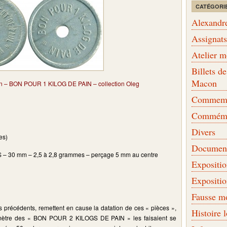
CATÉGORI
Alexandr
Assignat
Atelier 
Billets 
Macon
on – BON POUR 1 KILOG DE PAIN – collection Oleg
Commemor
Commémo
Divers
es)
Document
S – 30 mm – 2,5 à 2,8 grammes – perçage 5 mm au centre
Expositi
Expositi
Fausse m
les précédents, remettent en cause la datation de ces « pièces »,
Histoire 
diamètre des « BON POUR 2 KILOGS DE PAIN » les faisaient se