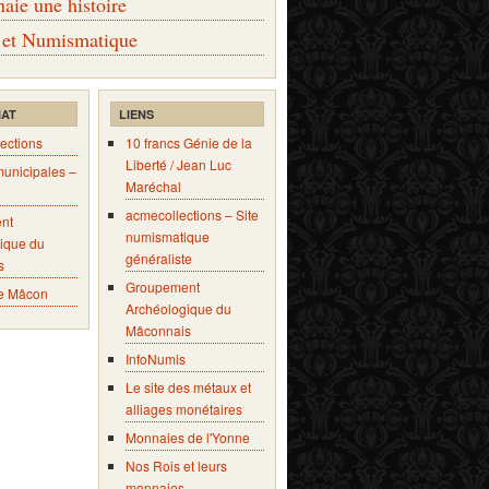
ie une histoire
 et Numismatique
IAT
LIENS
ections
10 francs Génie de la
Liberté / Jean Luc
municipales –
Maréchal
acmecollections – Site
nt
numismatique
ique du
généraliste
s
Groupement
e Mâcon
Archéologique du
Mâconnais
InfoNumis
Le site des métaux et
alliages monétaires
Monnaies de l'Yonne
Nos Rois et leurs
monnaies