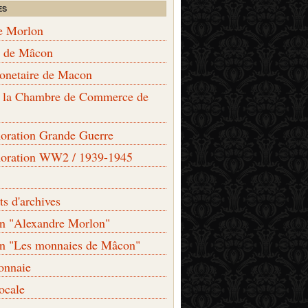
ES
e Morlon
s de Mâcon
monetaire de Macon
de la Chambre de Commerce de
ation Grande Guerre
ration WW2 / 1939-1945
s d'archives
on "Alexandre Morlon"
on "Les monnaies de Mâcon"
onnaie
locale