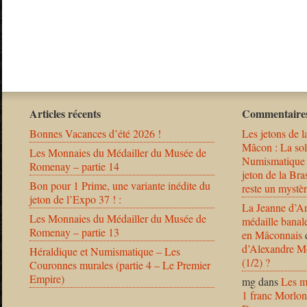
Articles récents
Commentaires
Bonnes Vacances d’été 2026 !
Les jetons de l
Mâcon : La solu
Les Monnaies du Médailler du Musée de
Numismatique
Romenay – partie 14
jeton de la B
Bon pour 1 Prime, une variante inédite du
reste un mystèr
jeton de l’Expo 37 ! :
La Jeanne d’Ar
Les Monnaies du Médailler du Musée de
médaille banal
Romenay – partie 13
en Mâconnais
d’Alexandre Mo
Héraldique et Numismatique – Les
(1/2) ?
Couronnes murales (partie 4 – Le Premier
Empire)
mg
dans
Les m
1 franc Morlon