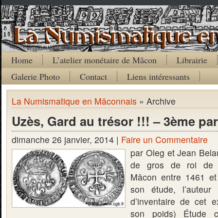
Home
L’atelier monétaire de Mâcon
Librairie
Galerie Photo
Contact
Liens intéressants
La Numismatique en Mâconnais
» Archive
Uzès, Gard au trésor !!! – 3ème par
dimanche 26 janvier, 2014 |
Faire un Commentaire
par Oleg et Jean Bel
de gros de roi de 
Mâcon entre 1461 et
son étude, l’auteu
d’inventaire de cet e
son poids) Étude c