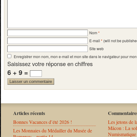
Nom
*
E-mail
*
(will not be publishe
Site web
Enregistrer mon nom, mon e-mail et mon site dans le navigateur pour mo
Saisissez votre réponse en chiffres
6 + 9 =
Articles récents
Commentaires
Bonnes Vacances d’été 2026 !
Les jetons de l
Mâcon : La solu
Les Monnaies du Médailler du Musée de
Numismatique
Romenay – partie 14