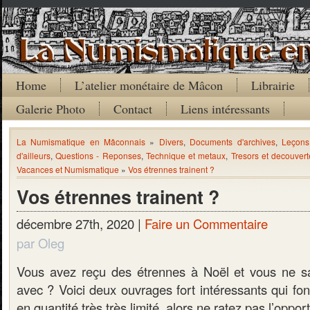
Home
L’atelier monétaire de Mâcon
Librairie
Galerie Photo
Contact
Liens intéressants
La Numismatique en Mâconnais
»
Divers
,
Documents d'archives
,
Leçons
d'ailleurs
,
Questions - Reponses
,
Technique et metaux
,
Tresors et decouvert
Vacances et Numismatique
»
Vos étrennes trainent ?
Vos étrennes trainent ?
décembre 27th, 2020 |
Faire un Commentaire
par Oleg
Vous avez reçu des étrennes à Noël et vous ne sa
avec ? Voici deux ouvrages fort intéressants qui font
en quantité très très limité, alors ne ratez pas l’opport