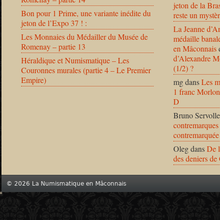
jeton de la B
Bon pour 1 Prime, une variante inédite du
reste un mystèr
jeton de l’Expo 37 ! :
La Jeanne d’Ar
Les Monnaies du Médailler du Musée de
médaille banal
Romenay – partie 13
en Mâconnais
d’Alexandre Mo
Héraldique et Numismatique – Les
(1/2) ?
Couronnes murales (partie 4 – Le Premier
Empire)
mg
dans
Les m
1 franc Morlon
D
Bruno Servolle
contremarques 
contremarquée
Oleg
dans
De l
des deniers de
© 2026 La Numismatique en Mâconnais