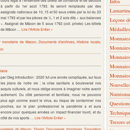
cours légal à l’ensemble des billets de confiance et de secours
Infos
à partir du 1er août 1793. Ils seront remplacés par des
Lamartin
assignats nationaux de 10, 15 et 50 sous créés par la loi du 23
mai 1793 et par les pièces de ½, 1 et 2 sols dits « aux balances
Leçons d
». Assignat de Mâcon de 5 sous 1792 (coll. privée) Les billets
Médaille
de Mâcon …
Lire l'Article Entier »
Monnaies 
er monetaire de Macon
,
Documents d'archives
,
Histoire locale
,
Monnaies
on
Monnaies
Monnaies
taire
Monnaies
par Oleg Introduction : 2020 fut une année compliquée, sur tous
les plans de notre vie ; la crise sanitaire a bouleversé nos
Nouvelle
acquis culturels, et nous oblige encore à imaginer notre avenir
Numismati
autrement. Du côté personnel et familiale, nous ne pouvons
plus agir comme avant le virus, au risque de contaminer nos
Question
proches, sur le plan professionnel la pandémie a et aura
Techniqu
encore pour quelques années un impact financier lourd, et du
côté de nos sports …
Lire l'Article Entier »
Tresors e
monetaire de Macon
,
Divers
,
Documents d'archives
,
Exposition