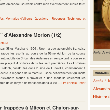
porté en cadeau souvenir, contre mon avertissement sur les faux,
fos
,
Monnaies d'ailleurs
,
Questions - Reponses
,
Technique et
” d’Alexandre Morlon (1/2)
ntaire
par Gilles Marchand 1906 : Une marque automobile française
Projet de m
frappe les esprits au cours de la 5ème édition de la course
automobile du Circuit des Ardennes en remportant la course et
en plaçant 4 voitures dans les sept premières. Les Lorraine-
Dietrich, construites dans l’usine de Lunéville, commencent à
écrire la légende de la marque. Est-ce cet évènement qui incite
MONNAIES
Alexandre Morlon à travailler à une médaille célébrant les
Accès à l
iable de ce moyen de transports dans la vie …
Lire l'Article Entier
Alexandr
Histoire
r frappées à Mâcon et Chalon-sur-