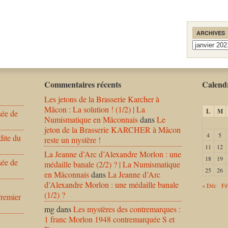
ARCHIVES
Archives
Commentaires récents
Calendr
Les jetons de la Brasserie Karcher à
Mâcon : La solution ! (1/2) | La
L
M
sée de
Numismatique en Mâconnais
dans
Le
jeton de la Brasserie KARCHER à Mâcon
4
5
dite du
reste un mystère !
11
12
La Jeanne d’Arc d’Alexandre Morlon : une
18
19
sée de
médaille banale (2/2) ? | La Numismatique
25
26
en Mâconnais
dans
La Jeanne d’Arc
d’Alexandre Morlon : une médaille banale
« Déc
Fé
(1/2) ?
Premier
mg
dans
Les mystères des contremarques :
1 franc Morlon 1948 contremarquée S et