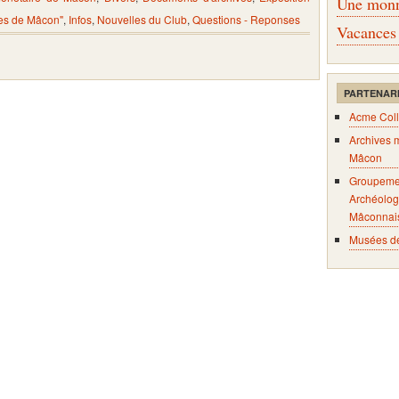
Une monna
es de Mâcon"
,
Infos
,
Nouvelles du Club
,
Questions - Reponses
Vacances
PARTENAR
Acme Coll
Archives 
Mâcon
Groupeme
Archéolog
Mâconnai
Musées d