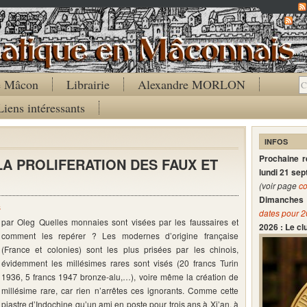
Co
de Mâcon
Librairie
Alexandre MORLON
Liens intéressants
INFOS
Prochaine 
LA PROLIFERATION DES FAUX ET
lundi 21 se
(voir page
co
Dimanches 
s
dates pour 
par Oleg Quelles monnaies sont visées par les faussaires et
2026 : Le c
comment les repérer ? Les modernes d’origine française
(France et colonies) sont les plus prisées par les chinois,
évidemment les millésimes rares sont visés (20 francs Turin
1936, 5 francs 1947 bronze-alu,…), voire même la création de
millésime rare, car rien n’arrêtes ces ignorants. Comme cette
piastre d’Indochine qu’un ami en poste pour trois ans à Xi’an, à