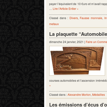
payer l’équivalent de 10 €uro et m’avait rap
…
Lire l'Article Entier »
Classé dans :
Divers
,
Fausse monnaie
,
In
metaux
La plaquette “Automobile
dimanche 24 janvier, 2021 |
Faire un Comme
courses automobiles et l’ascension irréméd
»
Classé dans :
Alexandre Morlon
,
Médailles
Les émissions d’écus d’o