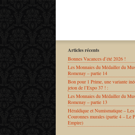
Articles récents
Bonnes Vacances d’été 2026 !
Les Monnaies du Médailler du Mu
Romenay – partie 14
Bon pour 1 Prime, une variante iné
jeton de l’Expo 37 ! :
Les Monnaies du Médailler du Mu
Romenay – partie 13
Héraldique et Numismatique – Les
Couronnes murales (partie 4 – Le 
Empire)