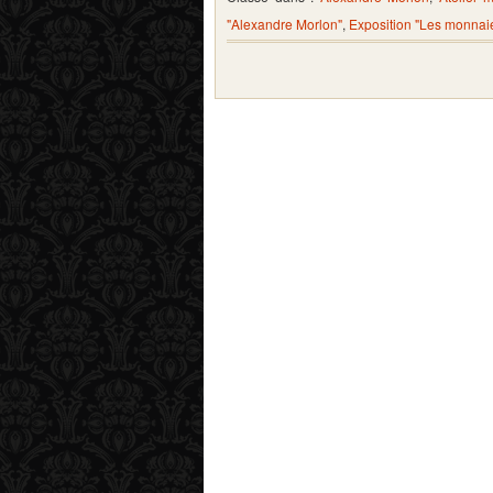
"Alexandre Morlon"
,
Exposition "Les monnai