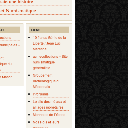
ie une histoire
 et Numismatique
IAT
LIENS
ections
10 francs Génie de la
Liberté / Jean Luc
municipales –
Maréchal
acmecollections – Site
nt
numismatique
ique du
généraliste
s
Groupement
e Mâcon
Archéologique du
Mâconnais
InfoNumis
Le site des métaux et
alliages monétaires
Monnaies de l'Yonne
Nos Rois et leurs
monnaies