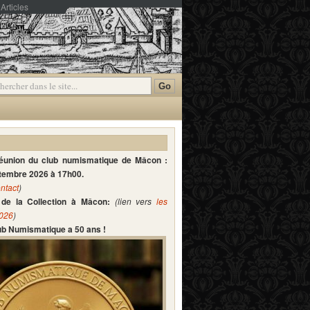
Articles
mmentaires
réunion du club numismatique de Mâcon :
ptembre 2026 à 17h00.
ntact
)
de la Collection à Mâcon:
(lien vers
les
2026
)
lub Numismatique a 50 ans !