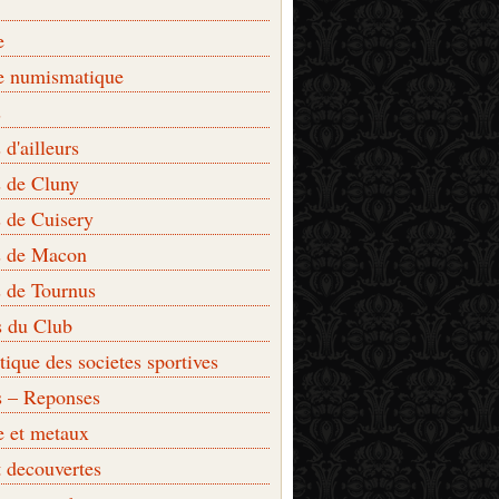
e
e numismatique
s
d'ailleurs
 de Cluny
 de Cuisery
 de Macon
 de Tournus
s du Club
que des societes sportives
s – Reponses
e et metaux
t decouvertes