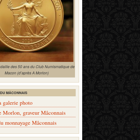
édaille des 50 ans du Club Numismatique de
Macon (d’après A Morlon)
 DU MÂCONNAIS
a galerie photo
e Morlon, graveur Mâconnais
 du monnayage Mâconnais