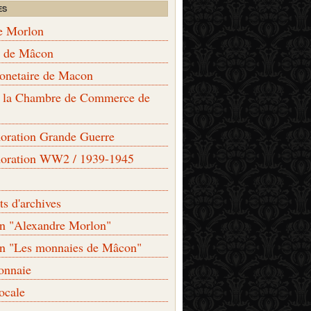
ES
e Morlon
s de Mâcon
monetaire de Macon
de la Chambre de Commerce de
ation Grande Guerre
ration WW2 / 1939-1945
s d'archives
on "Alexandre Morlon"
on "Les monnaies de Mâcon"
onnaie
locale