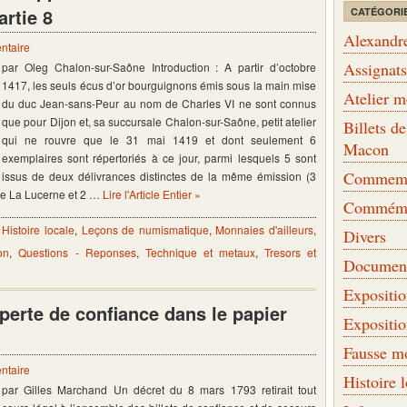
rtie 8
CATÉGORI
Alexandr
ntaire
Assignat
par Oleg Chalon-sur-Saône Introduction : A partir d’octobre
1417, les seuls écus d’or bourguignons émis sous la main mise
Atelier 
du duc Jean-sans-Peur au nom de Charles VI ne sont connus
que pour Dijon et, sa succursale Chalon-sur-Saône, petit atelier
Billets 
qui ne rouvre que le 31 mai 1419 et dont seulement 6
Macon
exemplaires sont répertoriés à ce jour, parmi lesquels 5 sont
Commemor
issus de deux délivrances distinctes de la même émission (3
 de La Lucerne et 2 …
Lire l'Article Entier »
Commémo
,
Histoire locale
,
Leçons de numismatique
,
Monnaies d'ailleurs
,
Divers
on
,
Questions - Reponses
,
Technique et metaux
,
Tresors et
Document
Expositi
perte de confiance dans le papier
Expositi
Fausse m
ntaire
Histoire 
par Gilles Marchand Un décret du 8 mars 1793 retirait tout