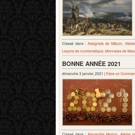
Classé dans :
Assignats de Mâcon
,
Ateli
Leçons de numismatique
,
Monnaies de Mac
BONNE ANNÉE 2021
dimanche 3 janvier, 2021 |
Faire un Commen
Classé dans :
Alexandre Morlon
,
Atelier 