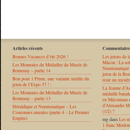
Articles récents
Commentaires
Bonnes Vacances d’été 2026 !
Les jetons de l
Mâcon : La solu
Les Monnaies du Médailler du Musée de
Numismatique
Romenay – partie 14
jeton de la B
Bon pour 1 Prime, une variante inédite du
reste un mystèr
jeton de l’Expo 37 ! :
La Jeanne d’Ar
Les Monnaies du Médailler du Musée de
médaille banal
Romenay – partie 13
en Mâconnais
d’Alexandre Mo
Héraldique et Numismatique – Les
(1/2) ?
Couronnes murales (partie 4 – Le Premier
Empire)
mg
dans
Les m
1 franc Morlon