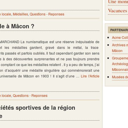
Une monna
Vacances
e locale
,
Médailles
,
Questions - Reponses
le à Mâcon ?
PARTENAR
Acme Coll
 MARCHAND La numismatique est une réserve inépuisable de
Archives 
 et les médailles gardent, gravé dans le métal, la trace
Mâcon
s passés et parfois oubliés. Il faut cependant garder son sens
Groupeme
ace à des découvertes surprenantes et ne pas toujours prendre
Archéolog
 comptant ce que les médailles relatent . Il y a peu de temps, j’ai
Mâconnai
ion d’acquérir une médaille singulière qui commémorerait une
 universelle de Mâcon en 1903 ! Il s’agit d’une …
Lire l'Article
Musées d
e locale
,
Questions - Reponses
étés sportives de la région
e