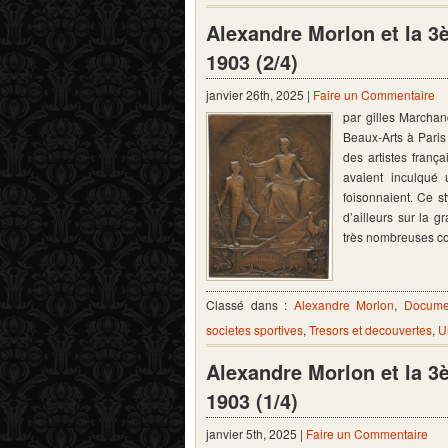
Alexandre Morlon et la 3
1903 (2/4)
janvier 26th, 2025 |
Faire un Commentaire
par gilles Marchan
Beaux-Arts à Paris
des artistes franç
avaient inculqué 
foisonnaient. Ce s
d’ailleurs sur la 
très nombreuses c
Classé dans :
Alexandre Morlon
,
Documen
societes sportives
,
Tresors et decouvertes
,
U
Alexandre Morlon et la 3
1903 (1/4)
janvier 5th, 2025 |
Faire un Commentaire