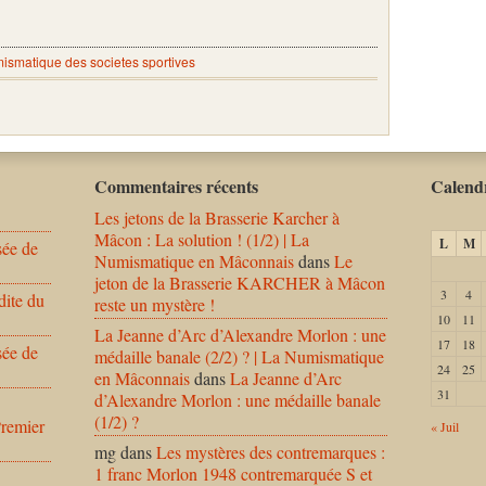
ismatique des societes sportives
Commentaires récents
Calendr
Les jetons de la Brasserie Karcher à
Mâcon : La solution ! (1/2) | La
L
M
sée de
Numismatique en Mâconnais
dans
Le
jeton de la Brasserie KARCHER à Mâcon
3
4
dite du
reste un mystère !
10
11
La Jeanne d’Arc d’Alexandre Morlon : une
17
18
sée de
médaille banale (2/2) ? | La Numismatique
24
25
en Mâconnais
dans
La Jeanne d’Arc
31
d’Alexandre Morlon : une médaille banale
(1/2) ?
Premier
« Juil
mg
dans
Les mystères des contremarques :
1 franc Morlon 1948 contremarquée S et