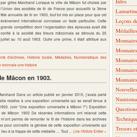
Infos
par gilles Marchand Lorsque la ville de Mâcon fut choisie par
l’Union des sociétés de tir de France pour accueillir la 3ème
Lamartin
fête annuelle de tir en 1903, tout fut mis en place pour que cet
Leçons d
évènement international connaisse un faste particulier. Cette
grande compétition dont l’organisation des épreuves avait été
Médaille
confié à la société des tireurs mâconnais se déroula du 25
juillet au 10 août 1903. Outre une prime, il était attribué aux
Monnaies 
Monnaies
ts d'archives
,
Histoire locale
,
Médailles
,
Numismatique des
Monnaies
 monnaie une histoire
Monnaies
 de Mâcon en 1903.
Monnaies
Nouvelle
Marchand Dans un article publié en janvier 2015, j’avais parlé
Numismati
lle relative à une exposition universelle qui se serait tenue à
903. (voir “Une exposition universelle à Mâcon ?“) Exposition
Question
e de Mâcon 1903 De récentes informations ont relancé cette
Techniqu
 m’ont permis de remonter le fil de l’histoire dans les archives
 pour connaitre la génèse de cette exposition universelle qui
Tresors e
 lieu à la frappe de cette médaille … Tout …
Lire l'Article Entier »