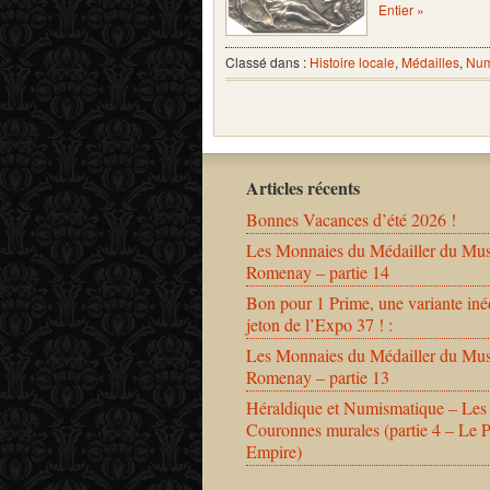
Entier »
Classé dans :
Histoire locale
,
Médailles
,
Num
Articles récents
Bonnes Vacances d’été 2026 !
Les Monnaies du Médailler du Mu
Romenay – partie 14
Bon pour 1 Prime, une variante iné
jeton de l’Expo 37 ! :
Les Monnaies du Médailler du Mu
Romenay – partie 13
Héraldique et Numismatique – Les
Couronnes murales (partie 4 – Le 
Empire)