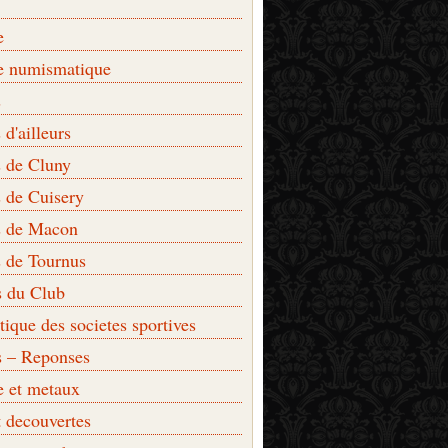
e
e numismatique
s
d'ailleurs
 de Cluny
 de Cuisery
 de Macon
 de Tournus
s du Club
que des societes sportives
s – Reponses
e et metaux
t decouvertes