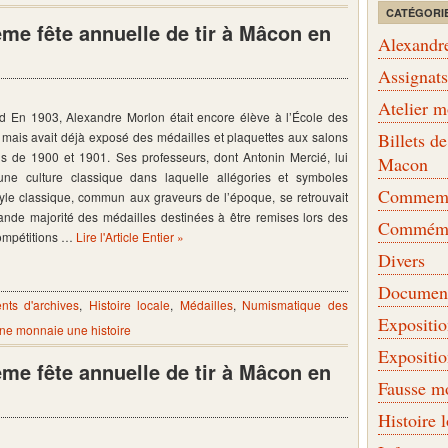
CATÉGORI
ème fête annuelle de tir à Mâcon en
Alexandr
Assignat
Atelier 
d En 1903, Alexandre Morlon était encore élève à l’École des
 mais avait déjà exposé des médailles et plaquettes aux salons
Billets 
ais de 1900 et 1901. Ses professeurs, dont Antonin Mercié, lui
Macon
une culture classique dans laquelle allégories et symboles
Commemor
tyle classique, commun aux graveurs de l’époque, se retrouvait
grande majorité des médailles destinées à être remises lors des
Commémo
ompétitions …
Lire l'Article Entier »
Divers
Document
ts d'archives
,
Histoire locale
,
Médailles
,
Numismatique des
Expositi
ne monnaie une histoire
Expositi
ème fête annuelle de tir à Mâcon en
Fausse m
Histoire 