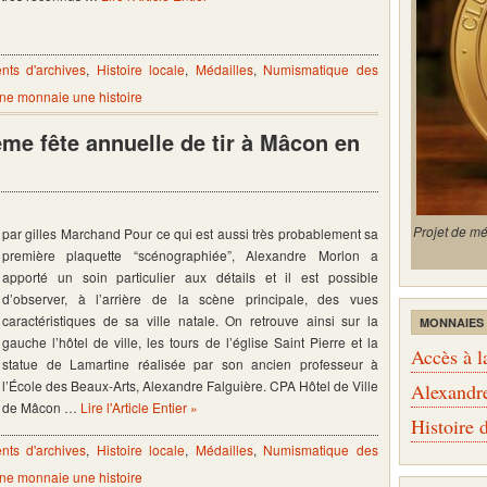
ts d'archives
,
Histoire locale
,
Médailles
,
Numismatique des
ne monnaie une histoire
ème fête annuelle de tir à Mâcon en
Projet de m
par gilles Marchand Pour ce qui est aussi très probablement sa
première plaquette “scénographiée”, Alexandre Morlon a
apporté un soin particulier aux détails et il est possible
d’observer, à l’arrière de la scène principale, des vues
caractéristiques de sa ville natale. On retrouve ainsi sur la
MONNAIES
gauche l’hôtel de ville, les tours de l’église Saint Pierre et la
Accès à l
statue de Lamartine réalisée par son ancien professeur à
l’École des Beaux-Arts, Alexandre Falguière. CPA Hôtel de Ville
Alexandr
de Mâcon …
Lire l'Article Entier »
Histoire
ts d'archives
,
Histoire locale
,
Médailles
,
Numismatique des
ne monnaie une histoire