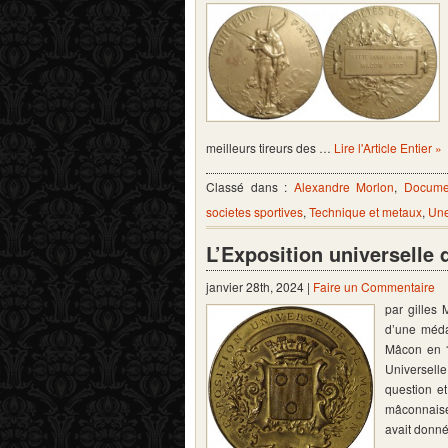
meilleurs tireurs des …
Lire l'Article Entier »
Classé dans :
Alexandre Morlon
,
Documen
societes sportives
,
Technique et metaux
,
Une
L’Exposition universelle
janvier 28th, 2024 |
Faire un Commentaire
par gilles 
d’une médai
Mâcon en 1
Universell
question et
mâconnaises
avait donné