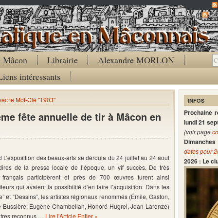
Co
de Mâcon
Librairie
Alexandre MORLON
Liens intéressants
avec le Mot-Clé "1903"
INFOS
Prochaine 
ème fête annuelle de tir à Mâcon en
lundi 21 se
(voir page
co
Dimanches 
dates pour 
 L’exposition des beaux-arts se déroula du 24 juillet au 24 août
2026 : Le c
dires de la presse locale de l’époque, un vif succès. De très
 français participèrent et près de 700 œuvres furent ainsi
teurs qui avaient la possibilité d’en faire l’acquisition. Dans les
e” et “Dessins”, les artistes régionaux renommés (Émile, Gaston,
te Bussière, Eugène Chambellan, Honoré Hugrel, Jean Laronze)
ntres reconnus …
Lire l'Article Entier »