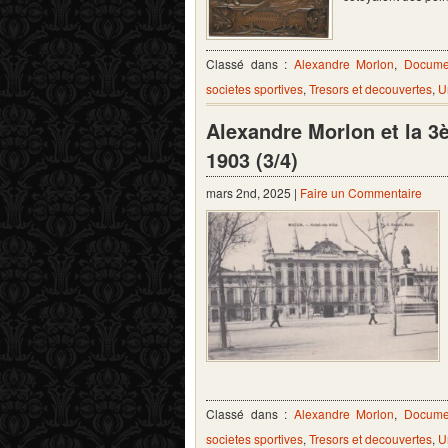
Classé dans :
Alexandre Morlon
,
Documen
societes sportives
,
Tresors et decouvertes
,
U
Alexandre Morlon et la 3
1903 (3/4)
mars 2nd, 2025 |
Faire un Commentaire
Classé dans :
Alexandre Morlon
,
Documen
societes sportives
,
Tresors et decouvertes
,
U