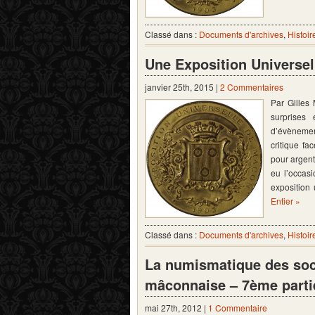
Classé dans :
Documents d'archives
,
Histoir
Une Exposition Universel
janvier 25th, 2015 |
2 Commentaires
Par Gilles
surprises
d’évènement
critique f
pour argent
eu l’occas
exposition
Entier »
Classé dans :
Documents d'archives
,
Histoir
La numismatique des soci
mâconnaise – 7ème parti
mai 27th, 2012 |
1 Commentaire