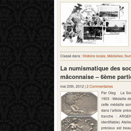
Classé dans :
Histoire locale
,
Médailles
,
Num
La numismatique des soci
mâconnaise – 6ème parti
mai 20th, 2012 |
2 Commentaires
Par Oleg La Soci
1903 : Médaille de
cette médaille so
dans l’article pré
tranche : ARGEN
identifiable) Atel
précieux est bea