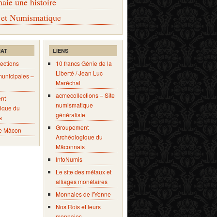
ie une histoire
 et Numismatique
IAT
LIENS
ections
10 francs Génie de la
Liberté / Jean Luc
municipales –
Maréchal
acmecollections – Site
nt
numismatique
ique du
généraliste
s
Groupement
e Mâcon
Archéologique du
Mâconnais
InfoNumis
Le site des métaux et
alliages monétaires
Monnaies de l'Yonne
Nos Rois et leurs
monnaies