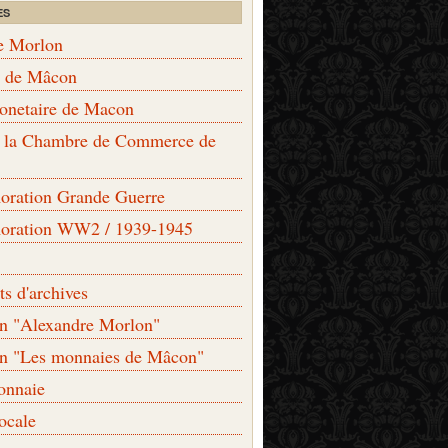
ES
e Morlon
s de Mâcon
monetaire de Macon
de la Chambre de Commerce de
ation Grande Guerre
ration WW2 / 1939-1945
s d'archives
on "Alexandre Morlon"
on "Les monnaies de Mâcon"
onnaie
locale