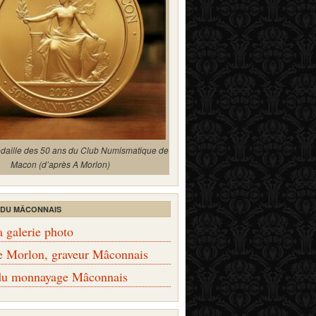
édaille des 50 ans du Club Numismatique de
Macon (d’après A Morlon)
 DU MÂCONNAIS
a galerie photo
e Morlon, graveur Mâconnais
 du monnayage Mâconnais