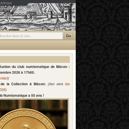
Articles
mmentaires
réunion du club numismatique de Mâcon :
ptembre 2026 à 17h00.
ntact
)
de la Collection à Mâcon:
(lien vers
les
2026
)
lub Numismatique a 50 ans !