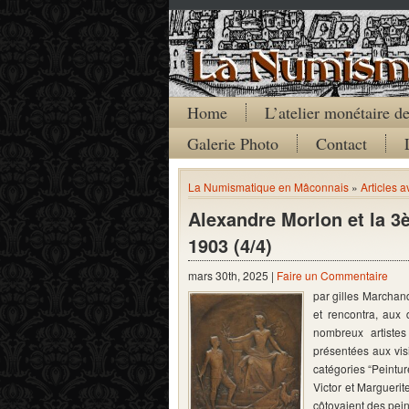
Home
L’atelier monétaire 
Galerie Photo
Contact
La Numismatique en Mâconnais
»
Articles 
Alexandre Morlon et la 3
1903 (4/4)
mars 30th, 2025 |
Faire un Commentaire
par gilles Marchand
et rencontra, aux 
nombreux artistes
présentées aux visi
catégories “Peintur
Victor et Margueri
côtoyaient des pei