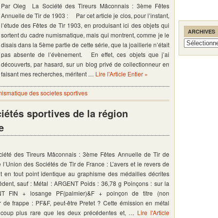
Par Oleg La Société des Tireurs Mâconnais : 3ème Fêtes
Annuelle de Tir de 1903 : Par cet article je clos, pour l’instant,
l’étude des Fêtes de Tir 1903, en produisant ici des objets qui
ARCHIVES
sortent du cadre numismatique, mais qui montrent, comme je le
Archives
disais dans la 5ème partie de cette série, que la joaillerie n’était
pas absente de l’évènement. En effet, ces objets que j’ai
découverts, par hasard, sur un blog privé de collectionneur en
faisant mes recherches, méritent …
Lire l'Article Entier »
ismatique des societes sportives
étés sportives de la région
e
été des Tireurs Mâconnais : 3ème Fêtes Annuelle de Tir de
 l’Union des Sociétés de Tir de France : L’avers et le revers de
nt en tout point identique au graphisme des médailles décrites
cédent, sauf : Métal : ARGENT Poids : 36,78 g Poinçons : sur la
T FIN + losange PF(palmier)&F + poinçon de titre (non
ier de frappe : PF&F, peut-être Pretet ? Cette émission en métal
ucoup plus rare que les deux précédentes et, …
Lire l'Article