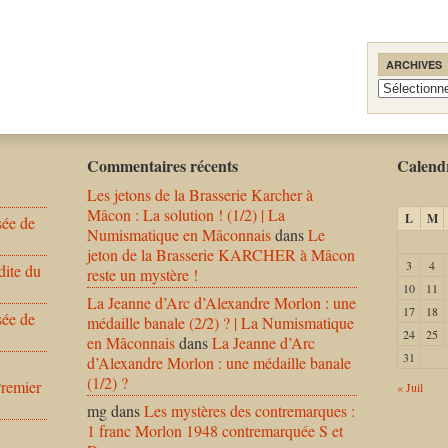
ARCHIVES
Archives
Commentaires récents
Calendr
Les jetons de la Brasserie Karcher à
Mâcon : La solution ! (1/2) | La
L
M
sée de
Numismatique en Mâconnais
dans
Le
jeton de la Brasserie KARCHER à Mâcon
3
4
dite du
reste un mystère !
10
11
La Jeanne d’Arc d’Alexandre Morlon : une
17
18
sée de
médaille banale (2/2) ? | La Numismatique
24
25
en Mâconnais
dans
La Jeanne d’Arc
31
d’Alexandre Morlon : une médaille banale
(1/2) ?
Premier
« Juil
mg
dans
Les mystères des contremarques :
1 franc Morlon 1948 contremarquée S et