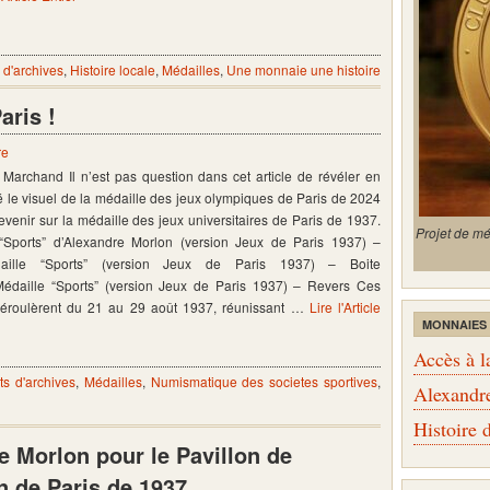
d'archives
,
Histoire locale
,
Médailles
,
Une monnaie une histoire
aris !
re
s Marchand Il n’est pas question dans cet article de révéler en
té le visuel de la médaille des jeux olympiques de Paris de 2024
evenir sur la médaille des jeux universitaires de Paris de 1937.
Projet de m
“Sports” d’Alexandre Morlon (version Jeux de Paris 1937) –
daille “Sports” (version Jeux de Paris 1937) – Boite
Médaille “Sports” (version Jeux de Paris 1937) – Revers Ces
déroulèrent du 21 au 29 août 1937, réunissant …
Lire l'Article
MONNAIES
Accès à l
s d'archives
,
Médailles
,
Numismatique des societes sportives
,
Alexandr
Histoire
e Morlon pour le Pavillon de
n de Paris de 1937