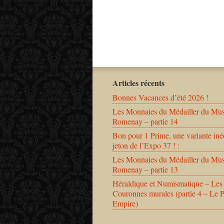
Articles récents
Bonnes Vacances d’été 2026 !
Les Monnaies du Médailler du Mu
Romenay – partie 14
Bon pour 1 Prime, une variante iné
jeton de l’Expo 37 ! :
Les Monnaies du Médailler du Mu
Romenay – partie 13
Héraldique et Numismatique – Les
Couronnes murales (partie 4 – Le 
Empire)