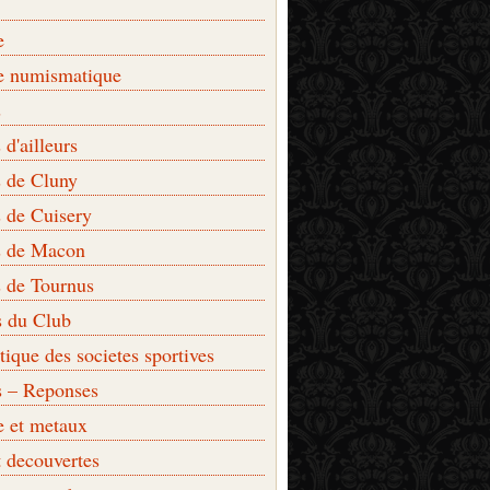
e
e numismatique
s
d'ailleurs
 de Cluny
 de Cuisery
 de Macon
 de Tournus
s du Club
que des societes sportives
s – Reponses
e et metaux
t decouvertes