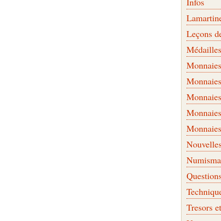
Infos
Lamartin
Leçons d
Médaille
Monnaies 
Monnaies
Monnaies
Monnaies
Monnaies
Nouvelle
Numismati
Question
Techniqu
Tresors e