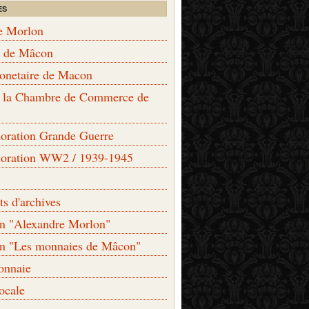
ES
e Morlon
s de Mâcon
monetaire de Macon
de la Chambre de Commerce de
ation Grande Guerre
ration WW2 / 1939-1945
s d'archives
on "Alexandre Morlon"
on "Les monnaies de Mâcon"
onnaie
locale