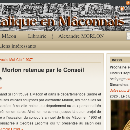
Co
de Mâcon
Librairie
Alexandre MORLON
Liens intéressants
avec le Mot-Clé "1937"
INFOS
Prochaine 
 Morlon retenue par le Conseil
lundi 21 se
e
(voir page
co
Dimanches 
re
dates pour 
hand Si l’on trouve à Mâcon et dans le département de Saône et
2026 : Le c
euses œuvres sculptées par Alexandre Morlon, les médailles ou
sacrées à sa ville natale, au département ou aux personnalités
trêmement rares. Ainsi, on ne connait jusque là qu’un projet de
isé à l’occasion du concours annuel de tir de Mâcon en 1903 et
consacrée à Georges Lecomte qui fut présentée au salon des
l'Article Entier »