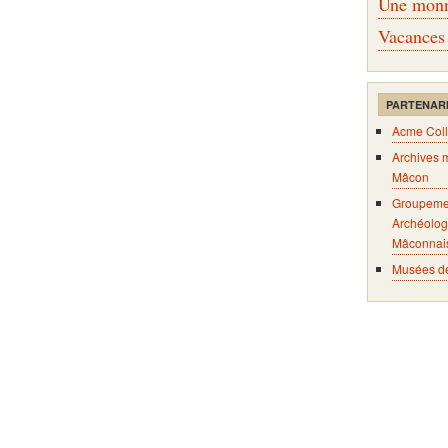
Une monna
Vacances
PARTENAR
Acme Coll
Archives 
Mâcon
Groupeme
Archéolog
Mâconnai
Musées d