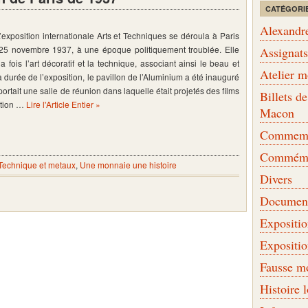
CATÉGORI
Alexandr
exposition internationale Arts et Techniques se déroula à Paris
 25 novembre 1937, à une époque politiquement troublée. Elle
Assignat
a fois l’art décoratif et la technique, associant ainsi le beau et
Atelier 
 la durée de l’exposition, le pavillon de l’Aluminium a été inauguré
ortait une salle de réunion dans laquelle était projetés des films
Billets 
ition …
Lire l'Article Entier »
Macon
Commemor
Commémo
Technique et metaux
,
Une monnaie une histoire
Divers
Document
Expositi
Expositi
Fausse m
Histoire 