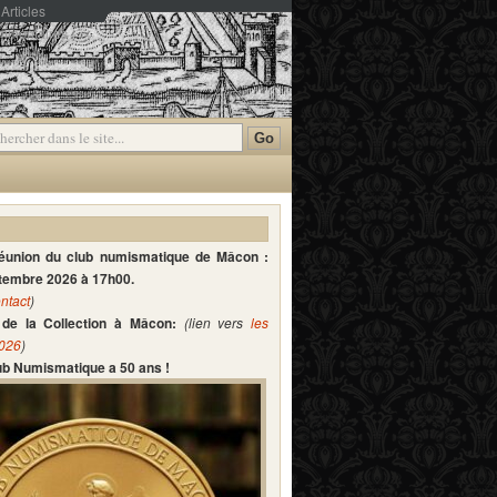
Articles
mmentaires
réunion du club numismatique de Mâcon :
ptembre 2026 à 17h00.
ntact
)
de la Collection à Mâcon:
(lien vers
les
2026
)
lub Numismatique a 50 ans !