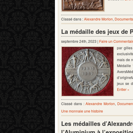
Classé dans :
Alexandre Morlon
,
Documents 
La médaille des jeux de P
septembre 24th, 2023 |
Faire un Commentai
par gille
exclusivi
mais de r
Médaille 
AversMé
d’origine
jeux se 
Entier »
Classé dans :
Alexandre Morlon
,
Document
Une monnaie une histoire
Les médailles d’Alexandr
l’Aluminium à l’expositio