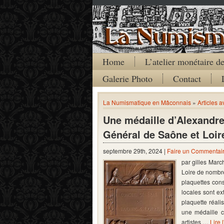
Home
L’atelier monétaire 
Galerie Photo
Contact
La Numismatique en Mâconnais
»
Articles 
Une médaille d’Alexandre
Général de Saône et Loir
septembre 29th, 2024 |
Faire un Commentai
par gilles Marc
Loire de nombr
plaquettes con
locales sont ex
plaquette réal
une médaille 
artistes …
Lire 