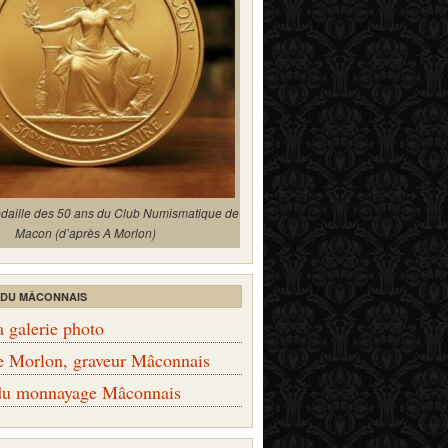
édaille des 50 ans du Club Numismatique de
Macon (d’après A Morlon)
 DU MÂCONNAIS
a galerie photo
e Morlon, graveur Mâconnais
 du monnayage Mâconnais