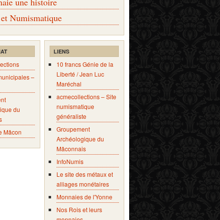
ie une histoire
 et Numismatique
IAT
LIENS
ections
10 francs Génie de la
Liberté / Jean Luc
municipales –
Maréchal
acmecollections – Site
nt
numismatique
ique du
généraliste
s
Groupement
e Mâcon
Archéologique du
Mâconnais
InfoNumis
Le site des métaux et
alliages monétaires
Monnaies de l'Yonne
Nos Rois et leurs
monnaies