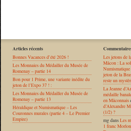
Articles récents
Commentaires
Bonnes Vacances d’été 2026 !
Les jetons de l
Mâcon : La solu
Les Monnaies du Médailler du Musée de
Numismatique
Romenay – partie 14
jeton de la B
Bon pour 1 Prime, une variante inédite du
reste un mystèr
jeton de l’Expo 37 ! :
La Jeanne d’Ar
Les Monnaies du Médailler du Musée de
médaille banal
Romenay – partie 13
en Mâconnais
d’Alexandre Mo
Héraldique et Numismatique – Les
(1/2) ?
Couronnes murales (partie 4 – Le Premier
Empire)
mg
dans
Les m
1 franc Morlon