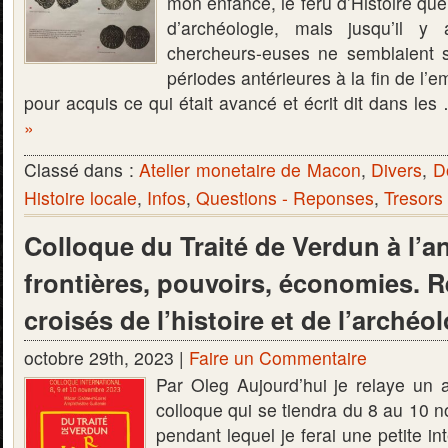
mon enfance, le féru d’Histoire que
d’archéologie, mais jusqu’il y
chercheurs-euses ne semblaient s
périodes antérieures à la fin de l’
pour acquis ce qui était avancé et écrit dit dans le
»
Classé dans :
Atelier monetaire de Macon
,
Divers
,
D
Histoire locale
,
Infos
,
Questions - Reponses
,
Tresors
Colloque du Traité de Verdun à l’an
frontières, pouvoirs, économies. 
croisés de l’histoire et de l’archéol
octobre 29th, 2023 |
Faire un Commentaire
Par Oleg Aujourd’hui je relaye un a
colloque qui se tiendra du 8 au 10 
pendant lequel je ferai une petite i