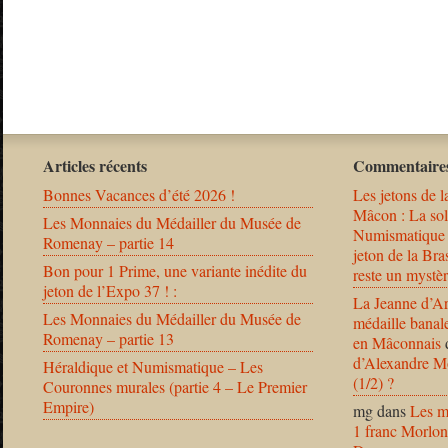
Articles récents
Commentaires
Bonnes Vacances d’été 2026 !
Les jetons de l
Mâcon : La solu
Les Monnaies du Médailler du Musée de
Numismatique
Romenay – partie 14
jeton de la B
Bon pour 1 Prime, une variante inédite du
reste un mystèr
jeton de l’Expo 37 ! :
La Jeanne d’Ar
Les Monnaies du Médailler du Musée de
médaille banal
Romenay – partie 13
en Mâconnais
d’Alexandre Mo
Héraldique et Numismatique – Les
(1/2) ?
Couronnes murales (partie 4 – Le Premier
Empire)
mg
dans
Les m
1 franc Morlon