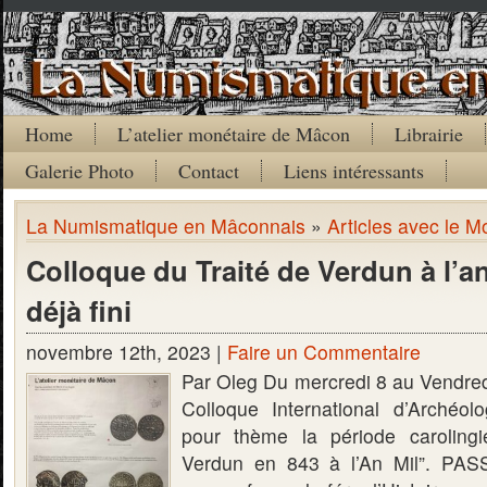
Home
L’atelier monétaire de Mâcon
Librairie
Galerie Photo
Contact
Liens intéressants
La Numismatique en Mâconnais
»
Articles avec le Mo
Colloque du Traité de Verdun à l’an 
déjà fini
novembre 12th, 2023 |
Faire un Commentaire
Par Oleg Du mercredi 8 au Vendredi
Colloque International d’Archéo
pour thème la période caroling
Verdun en 843 à l’An Mil”. PA