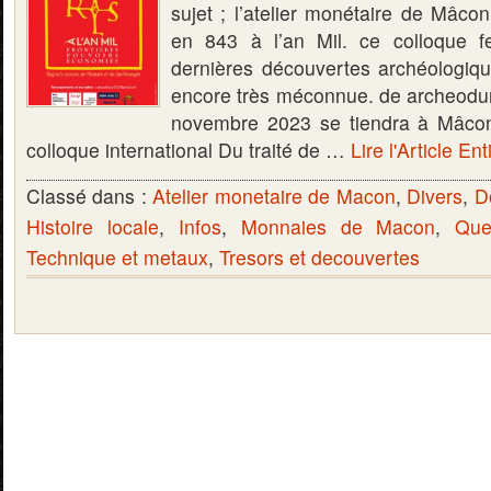
sujet ; l’atelier monétaire de Mâco
en 843 à l’an Mil. ce colloque fe
dernières découvertes archéologiqu
encore très méconnue. de archeod
novembre 2023 se tiendra à Mâcon 
colloque international Du traité de …
Lire l'Article Ent
Classé dans :
Atelier monetaire de Macon
,
Divers
,
D
Histoire locale
,
Infos
,
Monnaies de Macon
,
Que
Technique et metaux
,
Tresors et decouvertes