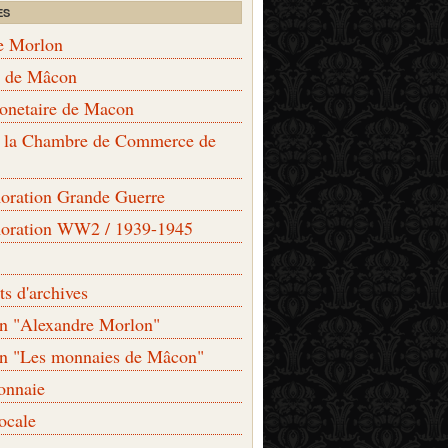
ES
e Morlon
s de Mâcon
monetaire de Macon
de la Chambre de Commerce de
ation Grande Guerre
ration WW2 / 1939-1945
s d'archives
on "Alexandre Morlon"
on "Les monnaies de Mâcon"
onnaie
locale