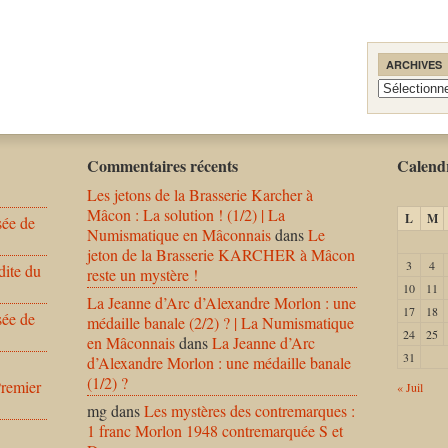
ARCHIVES
Archives
Commentaires récents
Calendr
Les jetons de la Brasserie Karcher à
Mâcon : La solution ! (1/2) | La
L
M
sée de
Numismatique en Mâconnais
dans
Le
jeton de la Brasserie KARCHER à Mâcon
3
4
dite du
reste un mystère !
10
11
La Jeanne d’Arc d’Alexandre Morlon : une
17
18
sée de
médaille banale (2/2) ? | La Numismatique
24
25
en Mâconnais
dans
La Jeanne d’Arc
31
d’Alexandre Morlon : une médaille banale
(1/2) ?
Premier
« Juil
mg
dans
Les mystères des contremarques :
1 franc Morlon 1948 contremarquée S et