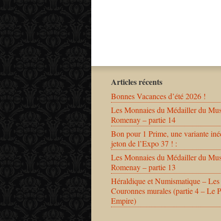
Articles récents
Bonnes Vacances d’été 2026 !
Les Monnaies du Médailler du Mu
Romenay – partie 14
Bon pour 1 Prime, une variante iné
jeton de l’Expo 37 ! :
Les Monnaies du Médailler du Mu
Romenay – partie 13
Héraldique et Numismatique – Les
Couronnes murales (partie 4 – Le 
Empire)