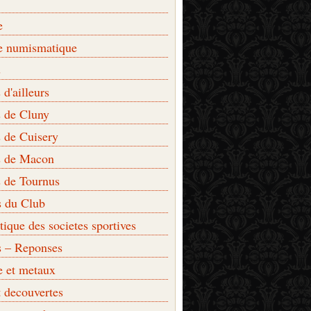
e
e numismatique
s
d'ailleurs
 de Cluny
 de Cuisery
 de Macon
 de Tournus
s du Club
que des societes sportives
s – Reponses
e et metaux
t decouvertes