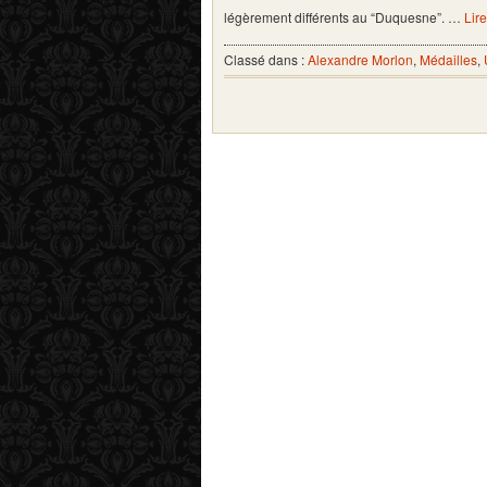
légèrement différents au “Duquesne”. …
Lire
Classé dans :
Alexandre Morlon
,
Médailles
,