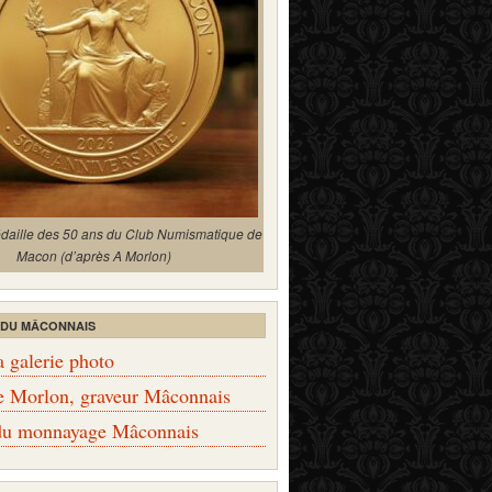
édaille des 50 ans du Club Numismatique de
Macon (d’après A Morlon)
 DU MÂCONNAIS
a galerie photo
e Morlon, graveur Mâconnais
 du monnayage Mâconnais