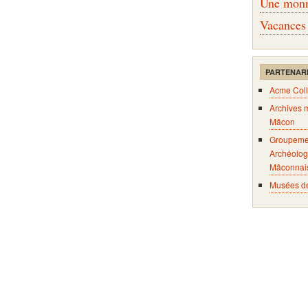
Une monna
Vacances
PARTENAR
Acme Coll
Archives 
Mâcon
Groupeme
Archéolog
Mâconnai
Musées d