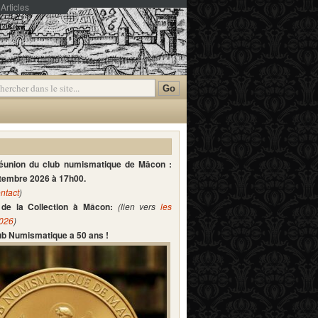
Articles
mmentaires
réunion du club numismatique de Mâcon :
ptembre 2026 à 17h00.
ntact
)
de la Collection à Mâcon:
(lien vers
les
2026
)
lub Numismatique a 50 ans !