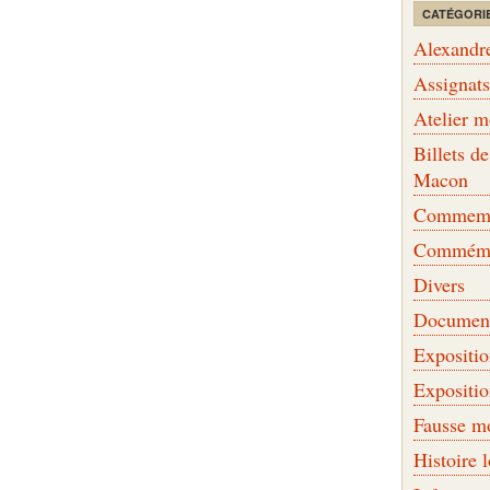
CATÉGORI
Alexandr
Assignat
Atelier 
Billets 
Macon
Commemor
Commémo
Divers
Document
Expositi
Expositi
Fausse m
Histoire 