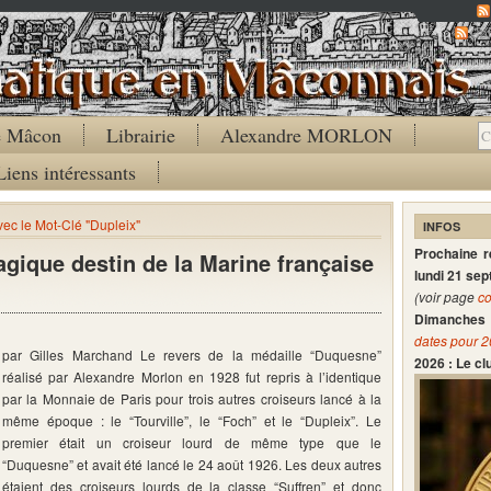
Co
de Mâcon
Librairie
Alexandre MORLON
Liens intéressants
avec le Mot-Clé "Dupleix"
INFOS
Prochaine 
agique destin de la Marine française
lundi 21 se
(voir page
co
Dimanches 
dates pour 
par Gilles Marchand Le revers de la médaille “Duquesne”
2026 : Le c
réalisé par Alexandre Morlon en 1928 fut repris à l’identique
par la Monnaie de Paris pour trois autres croiseurs lancé à la
même époque : le “Tourville”, le “Foch” et le “Dupleix”. Le
premier était un croiseur lourd de même type que le
“Duquesne” et avait été lancé le 24 août 1926. Les deux autres
étaient des croiseurs lourds de la classe “Suffren” et donc