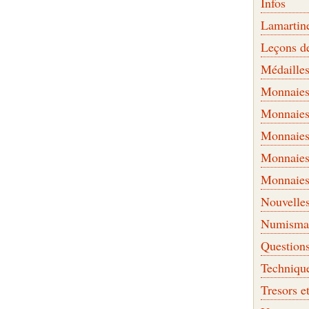
Infos
Lamartin
Leçons d
Médaille
Monnaies 
Monnaies
Monnaies
Monnaies
Monnaies
Nouvelle
Numismati
Question
Techniqu
Tresors e