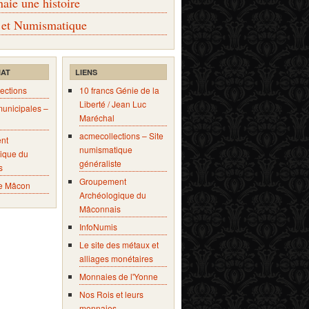
ie une histoire
 et Numismatique
IAT
LIENS
ections
10 francs Génie de la
Liberté / Jean Luc
municipales –
Maréchal
acmecollections – Site
nt
numismatique
ique du
généraliste
s
Groupement
e Mâcon
Archéologique du
Mâconnais
InfoNumis
Le site des métaux et
alliages monétaires
Monnaies de l'Yonne
Nos Rois et leurs
monnaies