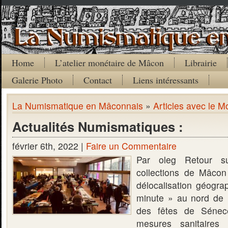
Home
L’atelier monétaire de Mâcon
Librairie
Galerie Photo
Contact
Liens intéressants
La Numismatique en Mâconnais
»
Articles avec le Mo
Actualités Numismatiques :
février 6th, 2022 |
Faire un Commentaire
Par oleg Retour su
collections de Mâco
délocalisation géogra
minute » au nord de 
des fêtes de Sénecé
mesures sanitaires d