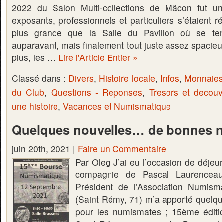
2022 du Salon Multi-collections de Mâcon fut u
exposants, professionnels et particuliers s’étaient r
plus grande que la Salle du Pavillon où se te
auparavant, mais finalement tout juste assez spacieus
plus, les …
Lire l'Article Entier »
Classé dans :
Divers
,
Histoire locale
,
Infos
,
Monnaies 
du Club
,
Questions - Reponses
,
Tresors et decouv
une histoire
,
Vacances et Numismatique
Quelques nouvelles… de bonnes n
juin 20th, 2021 |
Faire un Commentaire
Par Oleg J’ai eu l’occasion de déje
compagnie de Pascal Laurenceau
Président de l’Association Numis
(Saint Rémy, 71) m’a apporté quelq
pour les numismates ; 15ème édit