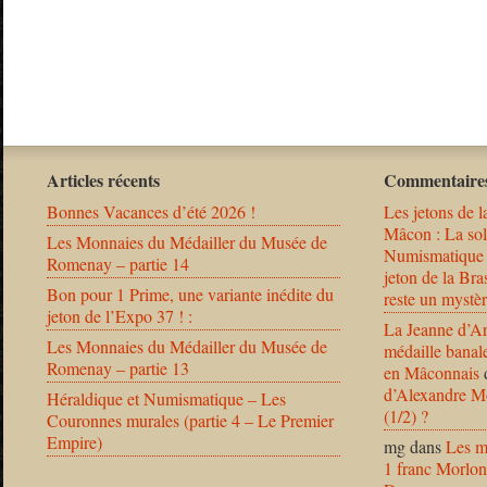
Articles récents
Commentaires
Bonnes Vacances d’été 2026 !
Les jetons de l
Mâcon : La solu
Les Monnaies du Médailler du Musée de
Numismatique
Romenay – partie 14
jeton de la B
Bon pour 1 Prime, une variante inédite du
reste un mystèr
jeton de l’Expo 37 ! :
La Jeanne d’Ar
Les Monnaies du Médailler du Musée de
médaille banal
Romenay – partie 13
en Mâconnais
d’Alexandre Mo
Héraldique et Numismatique – Les
(1/2) ?
Couronnes murales (partie 4 – Le Premier
Empire)
mg
dans
Les m
1 franc Morlon