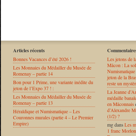
Articles récents
Commentaires
Bonnes Vacances d’été 2026 !
Les jetons de l
Mâcon : La solu
Les Monnaies du Médailler du Musée de
Numismatique
Romenay – partie 14
jeton de la B
Bon pour 1 Prime, une variante inédite du
reste un mystèr
jeton de l’Expo 37 ! :
La Jeanne d’Ar
Les Monnaies du Médailler du Musée de
médaille banal
Romenay – partie 13
en Mâconnais
d’Alexandre Mo
Héraldique et Numismatique – Les
(1/2) ?
Couronnes murales (partie 4 – Le Premier
Empire)
mg
dans
Les m
1 franc Morlon