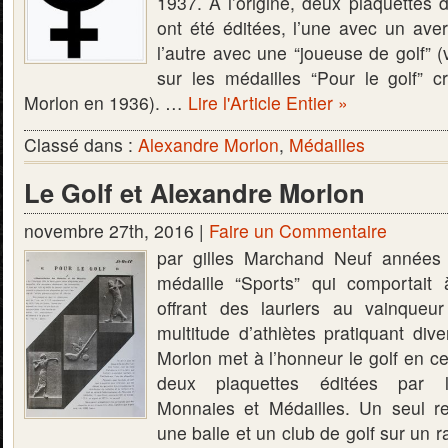
1937. A l’origine, deux plaquette
ont été éditées, l’une avec un aver
l’autre avec une “joueuse de golf” (
sur les médailles “Pour le golf” 
Morlon en 1936). …
Lire l'Article Entier »
Classé dans :
Alexandre Morlon
,
Médailles
Le Golf et Alexandre Morlon
novembre 27th, 2016 |
Faire un Commentaire
par gilles Marchand Neuf années 
médaille “Sports” qui comportait à
offrant des lauriers au vainqueu
multitude d’athlètes pratiquant div
Morlon met à l’honneur le golf en c
deux plaquettes éditées par l’
Monnaies et Médailles. Un seul re
une balle et un club de golf sur un 