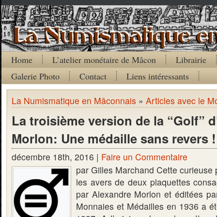
Home
L’atelier monétaire de Mâcon
Librairie
Galerie Photo
Contact
Liens intéressants
La Numismatique en Mâconnais
»
Articles avec le M
La troisième version de la “Golf” 
Morlon: Une médaille sans revers !
décembre 18th, 2016 |
Faire un Commentaire
par Gilles Marchand Cette curieuse 
les avers de deux plaquettes consa
par Alexandre Morlon et éditées par
Monnaies et Médailles en 1936 a été