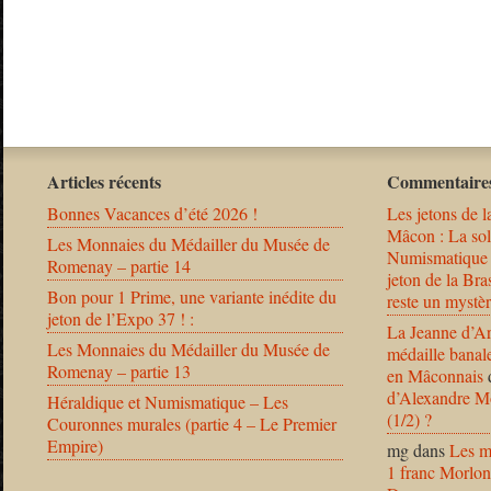
Articles récents
Commentaires
Bonnes Vacances d’été 2026 !
Les jetons de l
Mâcon : La solu
Les Monnaies du Médailler du Musée de
Numismatique
Romenay – partie 14
jeton de la B
Bon pour 1 Prime, une variante inédite du
reste un mystèr
jeton de l’Expo 37 ! :
La Jeanne d’Ar
Les Monnaies du Médailler du Musée de
médaille banal
Romenay – partie 13
en Mâconnais
d’Alexandre Mo
Héraldique et Numismatique – Les
(1/2) ?
Couronnes murales (partie 4 – Le Premier
Empire)
mg
dans
Les m
1 franc Morlon