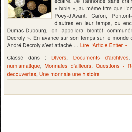
éclairé. Je l’annonce sans crai
« bible », au même titre que l’on
Poey-d’Avant, Caron, Pontont
d’autres en leur temps, ou en
Dumas-Dubourg, on appellera bientôt communé
Decroly ». En avance sur son temps sur le monde 
André Decroly s’est attaché …
Lire l'Article Entier »
Classé dans :
Divers
,
Documents d'archives
numismatique
,
Monnaies d'ailleurs
,
Questions - 
decouvertes
,
Une monnaie une histoire