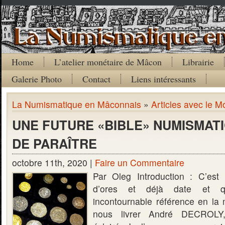
Home
L’atelier monétaire de Mâcon
Librairie
Galerie Photo
Contact
Liens intéressants
La Numismatique en Mâconnais
»
Articles avec le M
UNE FUTURE «BIBLE» NUMISMATI
DE PARAÎTRE
octobre 11th, 2020 |
Faire un Commentaire
Par Oleg Introduction : C’est 
d’ores et déjà date et q
incontournable référence en la 
nous livrer André DECROLY