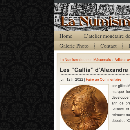
Home
L’atelier monétaire 
Galerie Photo
Contact
La Numismatique en Mâconnais
»
Articles 
Les “Gallia” d’Alexandr
juin 12th, 2022 |
Faire un Commentaire
par gilles 
marqué les
développeme
afin de pr
l’Alsace e
retrouve su
début du X