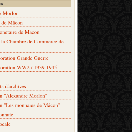
ES
e Morlon
s de Mâcon
monetaire de Macon
de la Chambre de Commerce de
ation Grande Guerre
ration WW2 / 1939-1945
s d'archives
on "Alexandre Morlon"
on "Les monnaies de Mâcon"
onnaie
locale