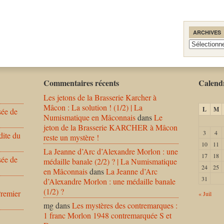
ARCHIVES
Archives
Commentaires récents
Calendr
Les jetons de la Brasserie Karcher à
Mâcon : La solution ! (1/2) | La
L
M
sée de
Numismatique en Mâconnais
dans
Le
jeton de la Brasserie KARCHER à Mâcon
3
4
dite du
reste un mystère !
10
11
La Jeanne d’Arc d’Alexandre Morlon : une
17
18
sée de
médaille banale (2/2) ? | La Numismatique
24
25
en Mâconnais
dans
La Jeanne d’Arc
31
d’Alexandre Morlon : une médaille banale
(1/2) ?
Premier
« Juil
mg
dans
Les mystères des contremarques :
1 franc Morlon 1948 contremarquée S et