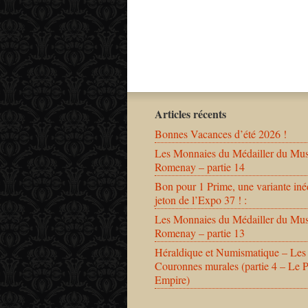
Articles récents
Bonnes Vacances d’été 2026 !
Les Monnaies du Médailler du Mu
Romenay – partie 14
Bon pour 1 Prime, une variante iné
jeton de l’Expo 37 ! :
Les Monnaies du Médailler du Mu
Romenay – partie 13
Héraldique et Numismatique – Les
Couronnes murales (partie 4 – Le 
Empire)