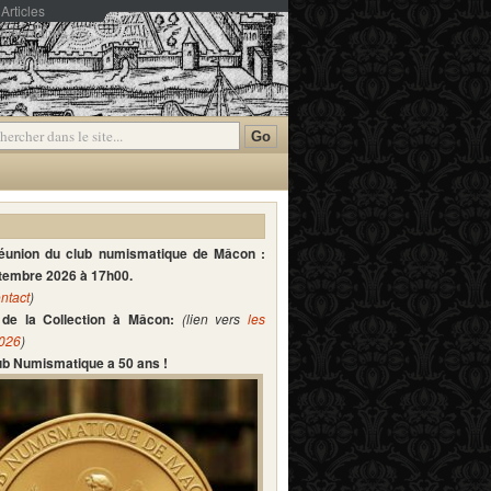
Articles
mmentaires
réunion du club numismatique de Mâcon :
ptembre 2026 à 17h00.
ntact
)
de la Collection à Mâcon:
(lien vers
les
2026
)
lub Numismatique a 50 ans !