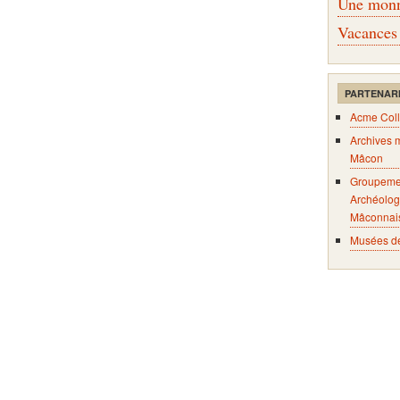
Une monna
Vacances
PARTENAR
Acme Coll
Archives 
Mâcon
Groupeme
Archéolog
Mâconnai
Musées d