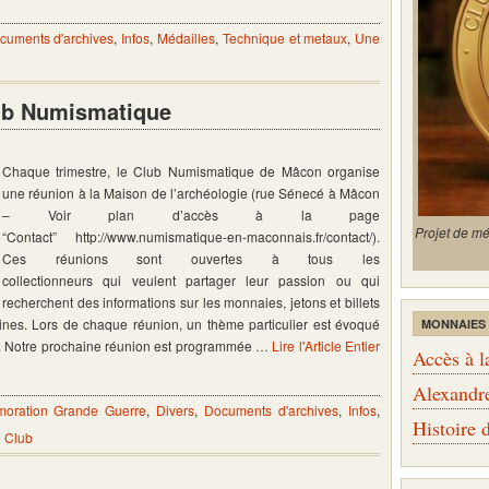
cuments d'archives
,
Infos
,
Médailles
,
Technique et metaux
,
Une
ub Numismatique
Chaque trimestre, le Club Numismatique de Mâcon organise
une réunion à la Maison de l’archéologie (rue Sénecé à Mâcon
– Voir plan d’accès à la page
Projet de m
“Contact” http://www.numismatique-en-maconnais.fr/contact/).
Ces réunions sont ouvertes à tous les
collectionneurs qui veulent partager leur passion ou qui
recherchent des informations sur les monnaies, jetons et billets
gines. Lors de chaque réunion, un thème particulier est évoqué
MONNAIES
et. Notre prochaine réunion est programmée …
Lire l'Article Entier
Accès à l
Alexandr
ration Grande Guerre
,
Divers
,
Documents d'archives
,
Infos
,
Histoire
u Club