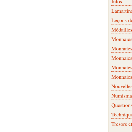
Infos
Lamartin
Leçons d
Médaille
Monnaies 
Monnaies
Monnaies
Monnaies
Monnaies
Nouvelle
Numismati
Question
Techniqu
Tresors e