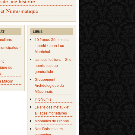
ie une histoire
 et Numismatique
IAT
LIENS
ections
10 francs Génie de la
Liberté / Jean Luc
municipales –
Maréchal
acmecollections – Site
nt
numismatique
ique du
généraliste
s
Groupement
e Mâcon
Archéologique du
Mâconnais
InfoNumis
Le site des métaux et
alliages monétaires
Monnaies de l'Yonne
Nos Rois et leurs
monnaies