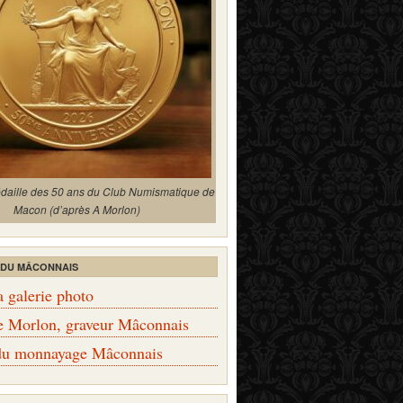
édaille des 50 ans du Club Numismatique de
Macon (d’après A Morlon)
 DU MÂCONNAIS
a galerie photo
e Morlon, graveur Mâconnais
 du monnayage Mâconnais