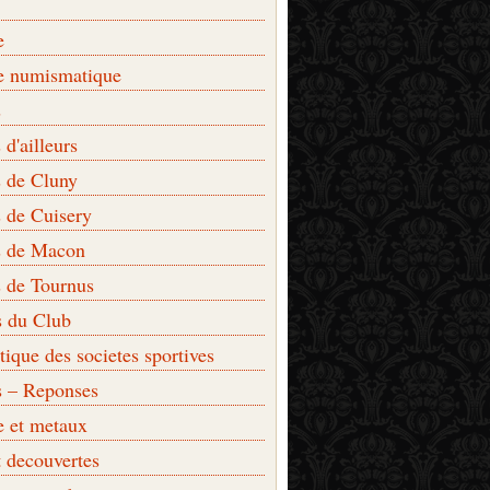
e
e numismatique
s
d'ailleurs
 de Cluny
 de Cuisery
 de Macon
 de Tournus
s du Club
que des societes sportives
s – Reponses
e et metaux
t decouvertes