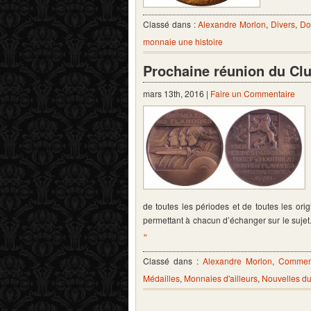
Classé dans :
Alexandre Morlon
,
Divers
,
Do
monnaie une histoire
Prochaine réunion du Cl
mars 13th, 2016 |
Faire un Commentaire
de toutes les périodes et de toutes les ori
permettant à chacun d’échanger sur le suj
»
Classé dans :
Alexandre Morlon
,
Commemo
Médailles
,
Monnaies d'ailleurs
,
Nouvelles d