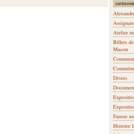
CATÉGORI
Alexandr
Assignat
Atelier 
Billets 
Macon
Commemor
Commémo
Divers
Document
Expositi
Expositi
Fausse m
Histoire 