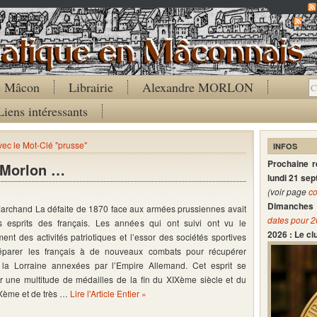
Co
de Mâcon
Librairie
Alexandre MORLON
Liens intéressants
avec le Mot-Clé "prusse"
INFOS
Prochaine 
e Morlon …
lundi 21 se
(voir page
co
Dimanches 
Marchand La défaite de 1870 face aux armées prussiennes avait
dates pour 
 esprits des français. Les années qui ont suivi ont vu le
2026 : Le c
nt des activités patriotiques et l’essor des sociétés sportives
éparer les français à de nouveaux combats pour récupérer
t la Lorraine annexées par l’Empire Allemand. Cet esprit se
r une multitude de médailles de la fin du XIXème siècle et du
Xème et de très …
Lire l'Article Entier »