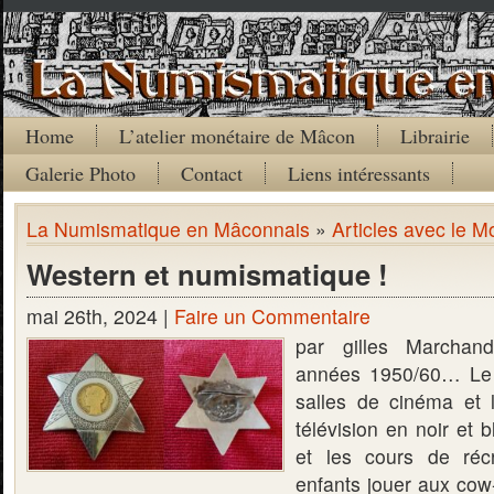
Home
L’atelier monétaire de Mâcon
Librairie
Galerie Photo
Contact
Liens intéressants
La Numismatique en Mâconnais
»
Articles avec le Mo
Western et numismatique !
mai 26th, 2024 |
Faire un Commentaire
par gilles Marchan
années 1950/60… Le 
salles de cinéma et 
télévision en noir et 
et les cours de récr
enfants jouer aux cow