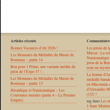
Articles récents
Commentaires
Bonnes Vacances d’été 2026 !
Les jetons de l
Mâcon : La solu
Les Monnaies du Médailler du Musée de
Numismatique
Romenay – partie 14
jeton de la B
Bon pour 1 Prime, une variante inédite du
reste un mystèr
jeton de l’Expo 37 ! :
La Jeanne d’Ar
Les Monnaies du Médailler du Musée de
médaille banal
Romenay – partie 13
en Mâconnais
d’Alexandre Mo
Héraldique et Numismatique – Les
(1/2) ?
Couronnes murales (partie 4 – Le Premier
Empire)
mg
dans
Les m
1 franc Morlon