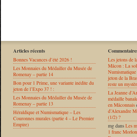
Articles récents
Commentaires
Bonnes Vacances d’été 2026 !
Les jetons de l
Mâcon : La solu
Les Monnaies du Médailler du Musée de
Numismatique
Romenay – partie 14
jeton de la B
Bon pour 1 Prime, une variante inédite du
reste un mystèr
jeton de l’Expo 37 ! :
La Jeanne d’Ar
Les Monnaies du Médailler du Musée de
médaille banal
Romenay – partie 13
en Mâconnais
d’Alexandre Mo
Héraldique et Numismatique – Les
(1/2) ?
Couronnes murales (partie 4 – Le Premier
Empire)
mg
dans
Les m
1 franc Morlon