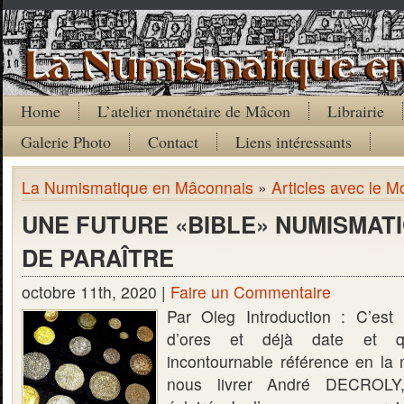
Home
L’atelier monétaire de Mâcon
Librairie
Galerie Photo
Contact
Liens intéressants
La Numismatique en Mâconnais
»
Articles avec le Mo
UNE FUTURE «BIBLE» NUMISMATI
DE PARAÎTRE
octobre 11th, 2020 |
Faire un Commentaire
Par Oleg Introduction : C’est 
d’ores et déjà date et q
incontournable référence en la 
nous livrer André DECROLY