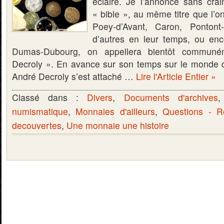
éclairé. Je l’annonce sans crai
« bible », au même titre que l’on
Poey-d’Avant, Caron, Pontont
d’autres en leur temps, ou en
Dumas-Dubourg, on appellera bientôt communé
Decroly ». En avance sur son temps sur le monde 
André Decroly s’est attaché …
Lire l'Article Entier »
Classé dans :
Divers
,
Documents d'archives
numismatique
,
Monnaies d'ailleurs
,
Questions - 
decouvertes
,
Une monnaie une histoire