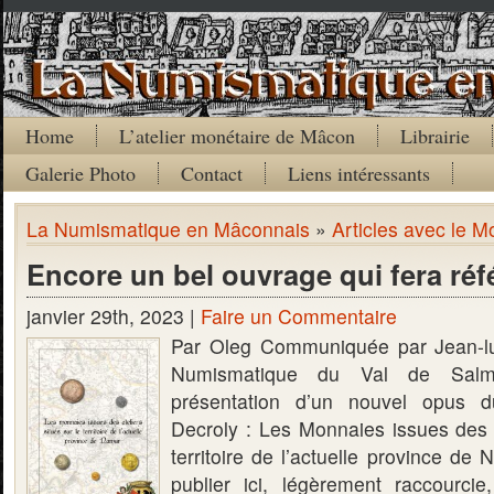
Home
L’atelier monétaire de Mâcon
Librairie
Galerie Photo
Contact
Liens intéressants
La Numismatique en Mâconnais
»
Articles avec le M
Encore un bel ouvrage qui fera ré
janvier 29th, 2023 |
Faire un Commentaire
Par Oleg Communiquée par Jean-l
Numismatique du Val de Salm
présentation d’un nouvel opus d
Decroly : Les Monnaies issues des a
territoire de l’actuelle province de
publier ici, légèrement raccourcie