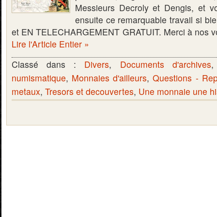
Messieurs Decroly et Dengis, et vo
ensuite ce remarquable travail si bie
et EN TELECHARGEMENT GRATUIT. Merci à nos voi
Lire l'Article Entier »
Classé dans :
Divers
,
Documents d'archives
numismatique
,
Monnaies d'ailleurs
,
Questions - Re
metaux
,
Tresors et decouvertes
,
Une monnaie une hi