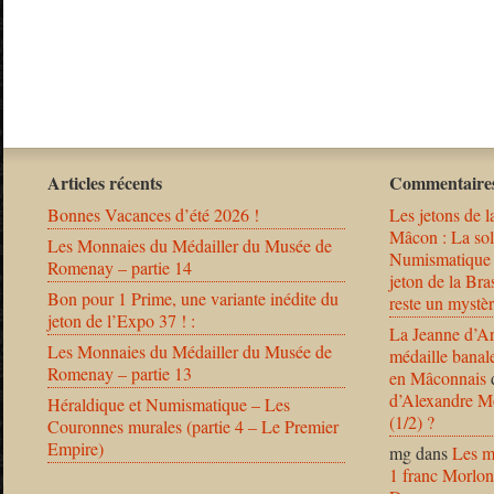
Articles récents
Commentaires
Bonnes Vacances d’été 2026 !
Les jetons de l
Mâcon : La solu
Les Monnaies du Médailler du Musée de
Numismatique
Romenay – partie 14
jeton de la B
Bon pour 1 Prime, une variante inédite du
reste un mystèr
jeton de l’Expo 37 ! :
La Jeanne d’Ar
Les Monnaies du Médailler du Musée de
médaille banal
Romenay – partie 13
en Mâconnais
d’Alexandre Mo
Héraldique et Numismatique – Les
(1/2) ?
Couronnes murales (partie 4 – Le Premier
Empire)
mg
dans
Les m
1 franc Morlon