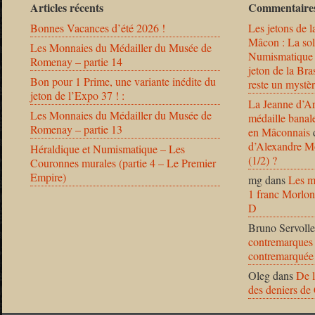
Articles récents
Commentaires
Bonnes Vacances d’été 2026 !
Les jetons de l
Mâcon : La solu
Les Monnaies du Médailler du Musée de
Numismatique
Romenay – partie 14
jeton de la B
Bon pour 1 Prime, une variante inédite du
reste un mystèr
jeton de l’Expo 37 ! :
La Jeanne d’Ar
Les Monnaies du Médailler du Musée de
médaille banal
Romenay – partie 13
en Mâconnais
d’Alexandre Mo
Héraldique et Numismatique – Les
(1/2) ?
Couronnes murales (partie 4 – Le Premier
Empire)
mg
dans
Les m
1 franc Morlon
D
Bruno Servolle
contremarques 
contremarquée
Oleg
dans
De l
des deniers de