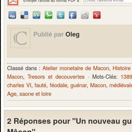
Envoyer l'article au format PDF à
Publié par
Oleg
Classé dans :
Atelier monetaire de Macon
,
Histoire
Macon
,
Tresors et decouvertes
· Mots-Clés:
138
charles VI
,
fauté
,
féodale
,
guénar
,
Macon
,
médiéval
Age
,
saone et loire
2 Réponses pour "Un nouveau gu
Mâcon"