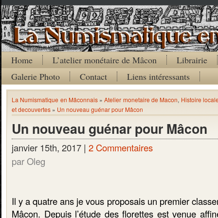
Home
L’atelier monétaire de Mâcon
Librairie
Galerie Photo
Contact
Liens intéressants
La Numismatique en Mâconnais
»
Atelier monetaire de Macon
,
Histoire local
et decouvertes
»
Un nouveau guénar pour Mâcon
Un nouveau guénar pour Mâcon
janvier 15th, 2017 |
2 Commentaires
par Oleg
Il y a quatre ans je vous proposais un premier clas
Mâcon. Depuis l’étude des florettes est venue affin