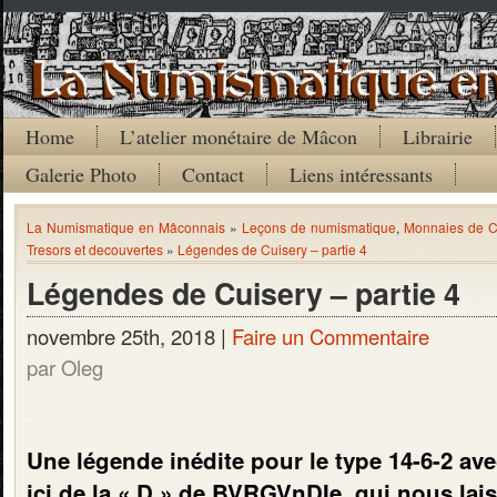
Home
L’atelier monétaire de Mâcon
Librairie
Galerie Photo
Contact
Liens intéressants
La Numismatique en Mâconnais
»
Leçons de numismatique
,
Monnaies de C
Tresors et decouvertes
»
Légendes de Cuisery – partie 4
Légendes de Cuisery – partie 4
novembre 25th, 2018 |
Faire un Commentaire
par Oleg
.
Une légende inédite pour le type 14-6-2 ave
ici de la « D » de BVRGVnDIe, qui nous lai