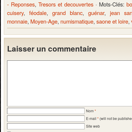
- Reponses
,
Tresors et decouvertes
· Mots-Clés:
b
cuisery
,
féodale
,
grand blanc
,
guénar
,
jean sa
monnaie
,
Moyen-Age
,
numismatique
,
saone et loire
,
Laisser un commentaire
Nom
*
E-mail
*
(will not be publishe
Site web