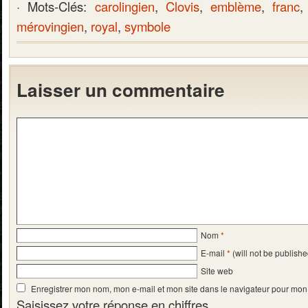
· Mots-Clés:
carolingien
,
Clovis
,
emblème
,
franc
mérovingien
,
royal
,
symbole
Laisser un commentaire
Nom
*
E-mail
*
(will not be publishe
Site web
Enregistrer mon nom, mon e-mail et mon site dans le navigateur pour mo
Saisissez votre réponse en chiffres