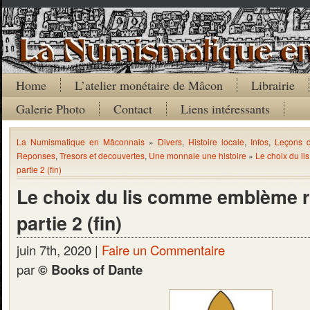
Home
L’atelier monétaire de Mâcon
Librairie
Galerie Photo
Contact
Liens intéressants
La Numismatique en Mâconnais
»
Divers
,
Histoire locale
,
Infos
,
Leçons 
Reponses
,
Tresors et decouvertes
,
Une monnaie une histoire
»
Le choix du l
partie 2 (fin)
Le choix du lis comme emblème ro
partie 2 (fin)
juin 7th, 2020 |
Faire un Commentaire
par
© Books of Dante