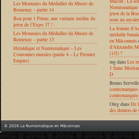
Mâcon : La solu
Les Monnaies du Médailler du Musée de
Numismatique
Romenay – partie 14
jeton de la B
Bon pour 1 Prime, une variante inédite du
reste un mystèr
jeton de l’Expo 37 ! :
La Jeanne d’Ar
Les Monnaies du Médailler du Musée de
médaille banal
Romenay – partie 13
en Mâconnais
d’Alexandre Mo
Héraldique et Numismatique – Les
(1/2) ?
Couronnes murales (partie 4 – Le Premier
Empire)
mg
dans
Les m
1 franc Morlon
D
Bruno Servolle
contremarques 
contremarquée
Oleg
dans
De l
des deniers de
© 2026 La Numismatique en Mâconnais