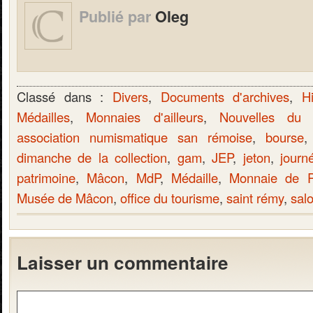
Publié par
Oleg
Classé dans :
Divers
,
Documents d'archives
,
Hi
Médailles
,
Monnaies d'ailleurs
,
Nouvelles du 
association numismatique san rémoise
,
bourse
dimanche de la collection
,
gam
,
JEP
,
jeton
,
journ
patrimoine
,
Mâcon
,
MdP
,
Médaille
,
Monnaie de P
Musée de Mâcon
,
office du tourisme
,
saint rémy
,
sal
Laisser un commentaire