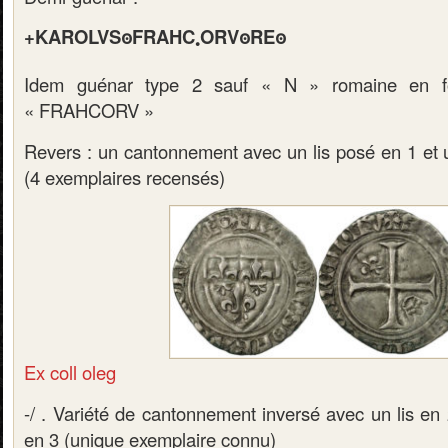
+KAROLVSꙩFRAHC
ORVꙩREꙩ
•
Idem guénar type 2 sauf « N » romaine en
« FRAHCORV »
Revers : un cantonnement avec un lis posé en 1 et 
(4 exemplaires recensés)
Ex coll oleg
-/ . Variété de cantonnement inversé avec un lis en
en 3 (unique exemplaire connu)