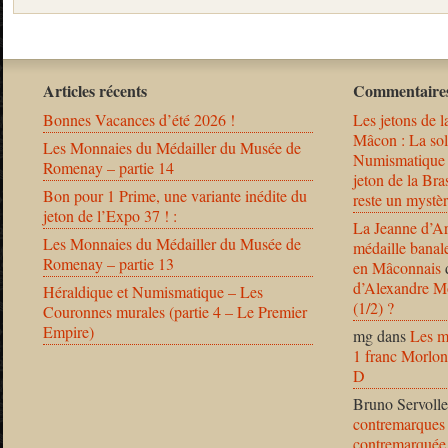
Articles récents
Commentaires
Bonnes Vacances d’été 2026 !
Les jetons de l
Mâcon : La solu
Les Monnaies du Médailler du Musée de
Numismatique
Romenay – partie 14
jeton de la B
Bon pour 1 Prime, une variante inédite du
reste un mystèr
jeton de l’Expo 37 ! :
La Jeanne d’Ar
Les Monnaies du Médailler du Musée de
médaille banal
Romenay – partie 13
en Mâconnais
d’Alexandre Mo
Héraldique et Numismatique – Les
(1/2) ?
Couronnes murales (partie 4 – Le Premier
Empire)
mg
dans
Les m
1 franc Morlon
D
Bruno Servolle
contremarques 
contremarquée