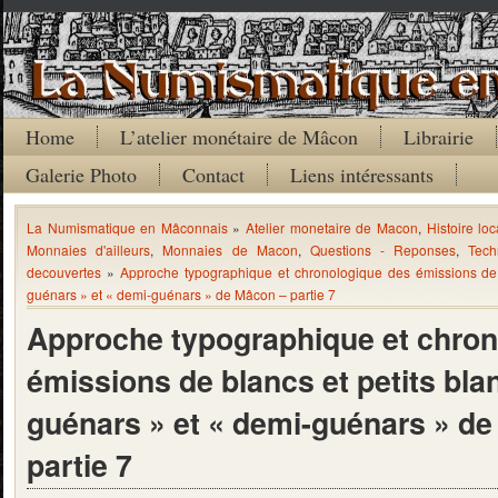
Home
L’atelier monétaire de Mâcon
Librairie
Galerie Photo
Contact
Liens intéressants
La Numismatique en Mâconnais
»
Atelier monetaire de Macon
,
Histoire loc
Monnaies d'ailleurs
,
Monnaies de Macon
,
Questions - Reponses
,
Tech
decouvertes
»
Approche typographique et chronologique des émissions de b
guénars » et « demi-guénars » de Mâcon – partie 7
Approche typographique et chron
émissions de blancs et petits blan
guénars » et « demi-guénars » d
partie 7