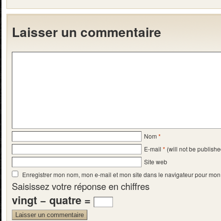
Laisser un commentaire
Nom
*
E-mail
*
(will not be publishe
Site web
Enregistrer mon nom, mon e-mail et mon site dans le navigateur pour mo
Saisissez votre réponse en chiffres
vingt − quatre =