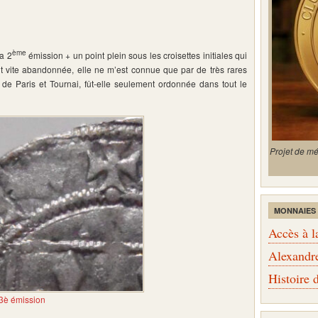
ème
a 2
émission + un point plein sous les croisettes initiales qui
fut vite abandonnée, elle ne m’est connue que par de très rares
de Paris et Tournai, fût-elle seulement ordonnée dans tout le
Projet de m
MONNAIES
Accès à l
Alexandr
Histoire
a 3è émission