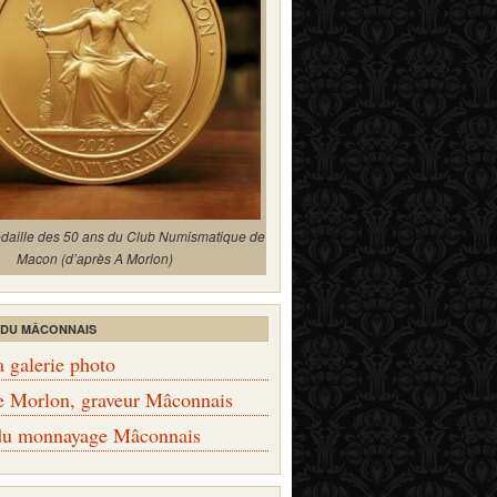
édaille des 50 ans du Club Numismatique de
Macon (d’après A Morlon)
 DU MÂCONNAIS
a galerie photo
e Morlon, graveur Mâconnais
 du monnayage Mâconnais