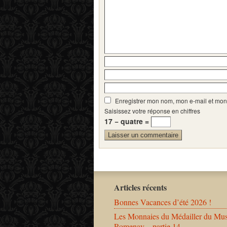
Enregistrer mon nom, mon e-mail et mon
Saisissez votre réponse en chiffres
17 − quatre =
Articles récents
Bonnes Vacances d’été 2026 !
Les Monnaies du Médailler du Mu
Romenay – partie 14