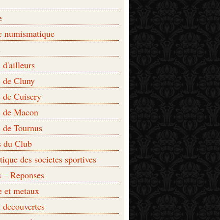
e
e numismatique
s
d'ailleurs
 de Cluny
 de Cuisery
 de Macon
 de Tournus
s du Club
que des societes sportives
s – Reponses
e et metaux
t decouvertes