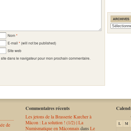
ARCHIVES
Archives
Nom
*
E-mail
*
(will not be published)
Site web
 site dans le navigateur pour mon prochain commentaire.
Commentaires récents
Calendr
Les jetons de la Brasserie Karcher à
Mâcon : La solution ! (1/2) | La
L
M
sée de
Numismatique en Mâconnais
dans
Le