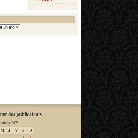
ier des publications
octobre 2022
M
J
V
S
D
1
2