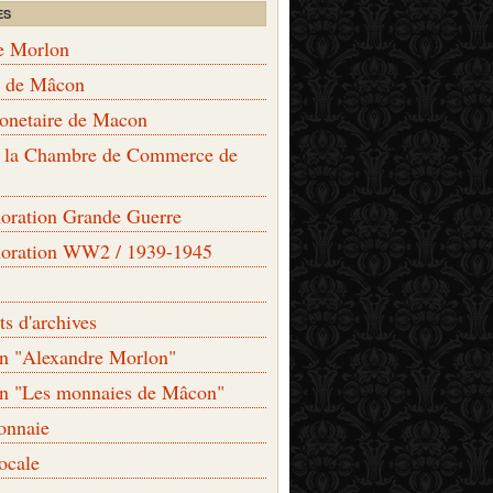
ES
e Morlon
s de Mâcon
monetaire de Macon
de la Chambre de Commerce de
ation Grande Guerre
ration WW2 / 1939-1945
s d'archives
on "Alexandre Morlon"
on "Les monnaies de Mâcon"
onnaie
locale