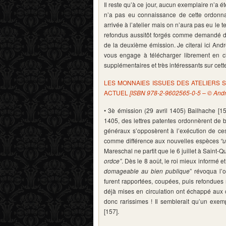
Il reste qu’à ce jour, aucun exemplaire n’a ét
n’a pas eu connaissance de cette ordonnan
arrivée à l’atelier mais on n’aura pas eu le 
refondus aussitôt forgés comme demandé dè
de la deuxième émission. Je citerai ici An
vous engage à télécharger librement en cl
supplémentaires et très intéressants sur cet
LES MONNAIES ISSUES DES ATELIERS S
ACTUEL
[ISBN 978-2-9602565-0-5 – © And
• 3è émission (29 avril 1405) Bailhache [156
1405, des lettres patentes ordonnèrent de b
généraux s’opposèrent à l’exécution de ces 
comme différence aux nouvelles espèces
“u
Mareschal ne partit que le 6 juillet à Saint-
ordce”
. Dès le 8 août, le roi mieux informé et
domageable au bien publique
” révoqua l’
furent rapportées, coupées, puis refondues
déjà mises en circulation ont échappé aux c
donc rarissimes ! Il semblerait qu’un exem
[157].