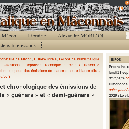
Co
de Mâcon
Librairie
Alexandre MORLON
Liens intéressants
 monetaire de Macon
,
Histoire locale
,
Leçons de numismatique
,
INFOS
n
,
Questions - Reponses
,
Technique et metaux
,
Tresors et
Prochaine 
hronologique des émissions de blancs et petits blancs dits «
lundi 21 se
artie 8
(voir page
co
Dimanches 
et chronologique des émissions de
dates pour 
its « guénars » et « demi-guénars »
2026 : Le c