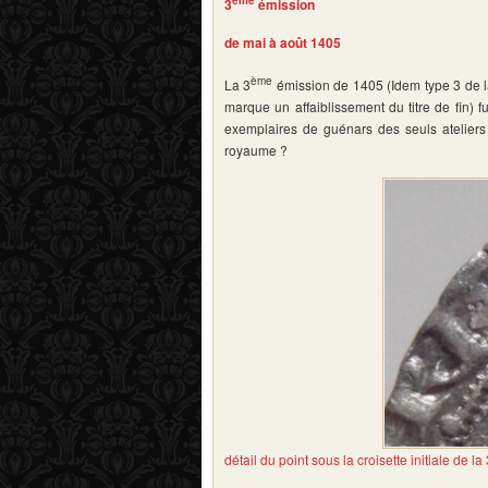
ème
3
émission
de mai à août 1405
ème
La 3
émission de 1405 (Idem type 3 de l
marque un affaiblissement du titre de fin) 
exemplaires de guénars des seuls ateliers 
royaume ?
détail du point sous la croisette initiale de l