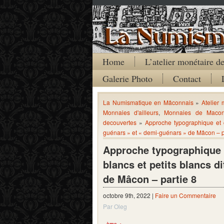
Home
L’atelier monétaire 
Galerie Photo
Contact
La Numismatique en Mâconnais
»
Atelier
Monnaies d'ailleurs
,
Monnaies de Maco
decouvertes
»
Approche typographique et c
guénars » et « demi-guénars » de Mâcon – p
Approche typographique 
blancs et petits blancs d
de Mâcon – partie 8
octobre 9th, 2022 |
Faire un Commentaire
Par Oleg