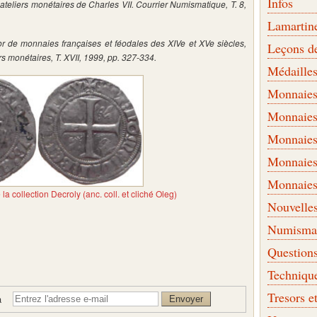
Infos
eliers monétaires de Charles VII. Courrier Numismatique, T. 8,
Lamartin
r de monnaies françaises et féodales des XIVe et XVe siècles,
Leçons d
 monétaires, T. XVII, 1999, pp. 327-334.
Médaille
Monnaies 
Monnaies
Monnaies
Monnaies
Monnaies
a collection Decroly (anc. coll. et cliché Oleg)
Nouvelle
Numismati
Question
Techniqu
Tresors e
à