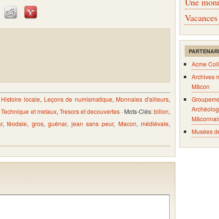
Une monna
Vacances
PARTENAR
Acme Coll
Archives 
Mâcon
,
Histoire locale
,
Leçons de numismatique
,
Monnaies d'ailleurs
,
Groupeme
Archéolog
,
Technique et metaux
,
Tresors et decouvertes
· Mots-Clés:
billon
,
Mâconnai
r
,
féodale
,
gros
,
guénar
,
jean sans peur
,
Macon
,
médiévale
,
Musées d