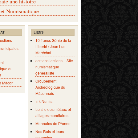
ie une histoire
 et Numismatique
IAT
LIENS
ections
10 francs Génie de la
Liberté / Jean Luc
municipales –
Maréchal
acmecollections – Site
nt
numismatique
ique du
généraliste
s
Groupement
e Mâcon
Archéologique du
Mâconnais
InfoNumis
Le site des métaux et
alliages monétaires
Monnaies de l'Yonne
Nos Rois et leurs
monnaies