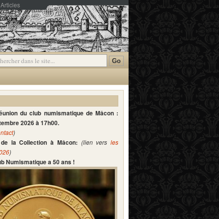
Articles
mmentaires
réunion du club numismatique de Mâcon :
ptembre 2026 à 17h00.
ntact
)
de la Collection à Mâcon:
(lien vers
les
2026
)
lub Numismatique a 50 ans !