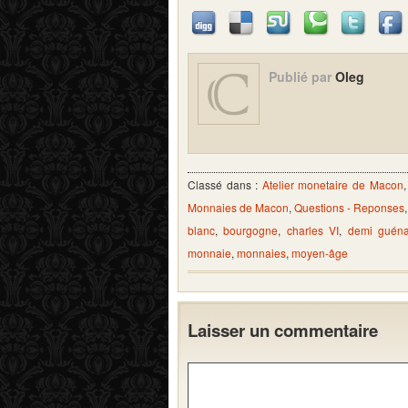
Publié par
Oleg
Classé dans :
Atelier monetaire de Macon
Monnaies de Macon
,
Questions - Reponses
blanc
,
bourgogne
,
charles VI
,
demi guéna
monnaie
,
monnaies
,
moyen-âge
Laisser un commentaire