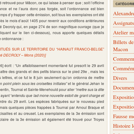
é retrouvé pour Mâcon, ce qui laisse à penser que ; soit l’officine
CATÉGORI
ce et ne l’aura donc pas forgée, soit l’ordonnance est bien
Alexandr
temps d’y frapper cette émission, soit tous les exemplaires ont été
s le mois d’août 1405 pour revenir aux conditions antérieures
Assignat
dré Decroly qui, en page 274 de son magnifique ouvrage (que je
Atelier 
iquant sur le lien ci-dessous), nous apporte quelques détails
te ordonnance :
Billets 
Macon
ITUÉS SUR LE TERRITOIRE DU “HAINAUT FRANCO-BELGE”
ré DECROLY – Mons (2020)]
Commemor
] écrit : “Un affaiblissement momentané fut prescrit le 29 avril
Commémo
attre des grands et des petits blancs sur le pied 29e , mais les
Divers
lettres, et ce fut le 8 juin seulement qu’on ordonna de mettre
n point plein sous les croisettes initiales”
et le général Jehan le
Document
Quentin, Tournai et Sainte-Menehould pour aller
“mettre sus la dite
 ayant “
entendu que lad mone nouvelle estoit de grant charge et
Expositi
ordre du 29 avril. Les espèces fabriquées sur le nouveau pied
Expositi
 mais quelques pièces frappées à Tournai par Arnoul Braque et
isailles et au creuset. Les exemplaires de la 3e émission sont
Fausse m
plaire de la 3e émission ait également été trouvé pour Troyes
Histoire 