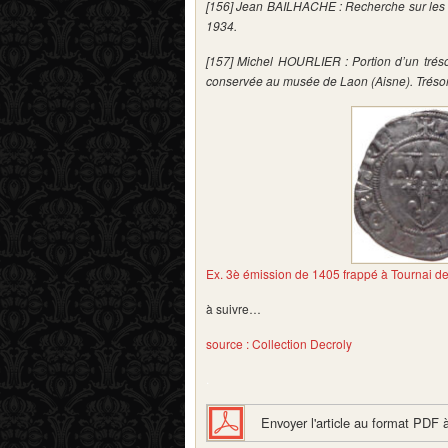
[156] Jean BAILHACHE : Recherche sur les at
1934.
[157] Michel HOURLIER : Portion d’un tréso
conservée au musée de Laon (Aisne). Trésors
Ex. 3è émission de 1405 frappé à Tournai de l
à suivre…
source : Collection Decroly
.
Envoyer l'article au format PDF 