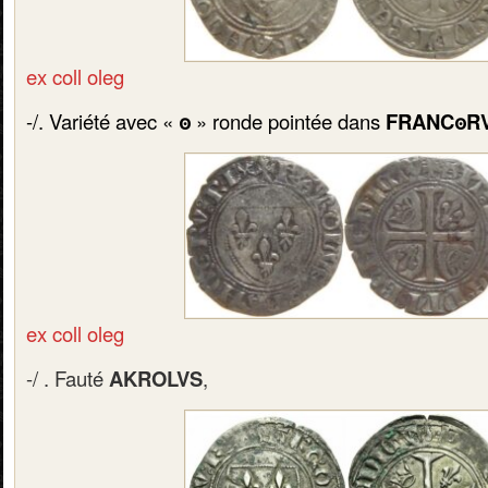
ex coll oleg
-/. Variété avec «
ꙩ
» ronde pointée dans
FRANC
ꙩ
R
ex coll oleg
-/ . Fauté
AKROLVS
,