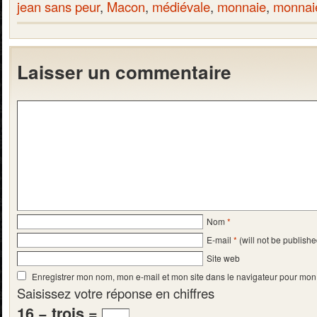
jean sans peur
,
Macon
,
médiévale
,
monnaie
,
monnai
Laisser un commentaire
Nom
*
E-mail
*
(will not be publishe
Site web
Enregistrer mon nom, mon e-mail et mon site dans le navigateur pour mo
Saisissez votre réponse en chiffres
16 − trois =