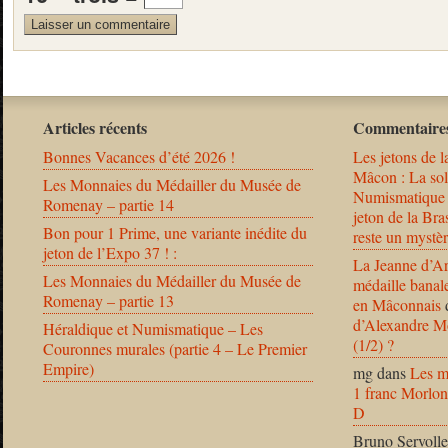
Articles récents
Commentaires
Bonnes Vacances d’été 2026 !
Les jetons de l
Mâcon : La solu
Les Monnaies du Médailler du Musée de
Numismatique
Romenay – partie 14
jeton de la B
Bon pour 1 Prime, une variante inédite du
reste un mystèr
jeton de l’Expo 37 ! :
La Jeanne d’Ar
Les Monnaies du Médailler du Musée de
médaille banal
Romenay – partie 13
en Mâconnais
d’Alexandre Mo
Héraldique et Numismatique – Les
(1/2) ?
Couronnes murales (partie 4 – Le Premier
Empire)
mg
dans
Les m
1 franc Morlon
D
Bruno Servolle