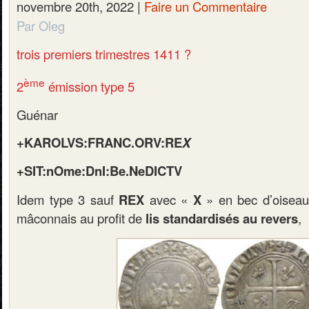
novembre 20th, 2022 |
Faire un Commentaire
Par Oleg
trois premiers trimestres 1411 ?
ème
2
émission type 5
Guénar
+KAROLVS:FRANC.ORV:RE
X
+SIT:nOme:DnI:Be.NeDICTV
Idem type 3 sauf
REX
avec «
X
» en bec d’oiseau
mâconnais au profit de
lis standardisés au revers
,