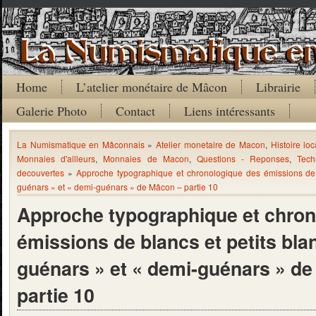
Home
L’atelier monétaire de Mâcon
Librairie
Galerie Photo
Contact
Liens intéressants
La Numismatique en Mâconnais
»
Atelier monetaire de Macon
,
Histoire loc
Monnaies d'ailleurs
,
Monnaies de Macon
,
Questions - Reponses
,
Tech
decouvertes
»
Approche typographique et chronologique des émissions de b
guénars » et « demi-guénars » de Mâcon – partie 10
Approche typographique et chron
émissions de blancs et petits blan
guénars » et « demi-guénars » d
partie 10