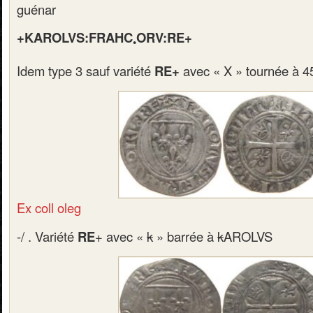
guénar
+KAROLVS:FRAHC
ORV:RE+
•
Idem type 3 sauf variété
RE+
avec « X » tournée à 4
Ex coll oleg
-/ . Variété
RE
+ avec «
k
» barrée à
k
AROLVS