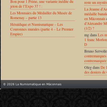
Bon pour 1 Prime, une variante inédite du
reste un mystèr
jeton de l’Expo 37 ! :
La Jeanne d’Ar
Les Monnaies du Médailler du Musée de
médaille banal
Romenay – partie 13
en Mâconnais
d’Alexandre Mo
Héraldique et Numismatique – Les
(1/2) ?
Couronnes murales (partie 4 – Le Premier
Empire)
mg
dans
Les m
1 franc Morlon
D
Bruno Servolle
contremarques 
contremarquée
Oleg
dans
De l
des deniers de
© 2026 La Numismatique en Mâconnais