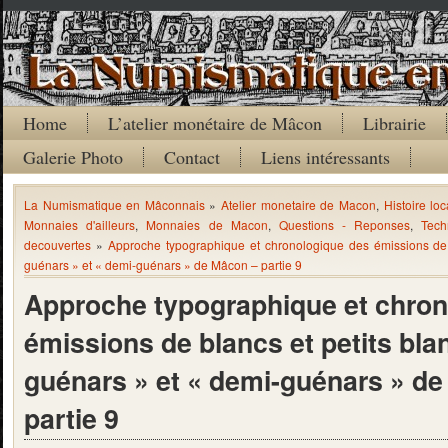
Home
L’atelier monétaire de Mâcon
Librairie
Galerie Photo
Contact
Liens intéressants
La Numismatique en Mâconnais
»
Atelier monetaire de Macon
,
Histoire loc
Monnaies d'ailleurs
,
Monnaies de Macon
,
Questions - Reponses
,
Tech
decouvertes
»
Approche typographique et chronologique des émissions de b
guénars » et « demi-guénars » de Mâcon – partie 9
Approche typographique et chron
émissions de blancs et petits blan
guénars » et « demi-guénars » d
partie 9