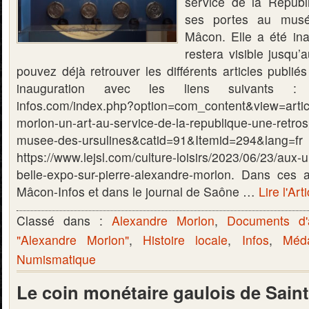
service de la Républ
ses portes au musé
Mâcon. Elle a été ina
restera visible jusqu
pouvez déjà retrouver les différents articles publié
inauguration avec les liens suivants : h
infos.com/index.php?option=com_content&view=arti
morlon-un-art-au-service-de-la-republique-une-retros
musee-des-ursulines&catid=91&Itemid
https://www.lejsl.com/culture-loisirs/2023/06/23/aux-u
belle-expo-sur-pierre-alexandre-morlon. Dans ces a
Mâcon-Infos et dans le journal de Saône …
Lire l'Art
Classé dans :
Alexandre Morlon
,
Documents d'
"Alexandre Morlon"
,
Histoire locale
,
Infos
,
Méda
Numismatique
Le coin monétaire gaulois de Sai