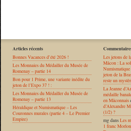
Articles récents
Commentaires
Bonnes Vacances d’été 2026 !
Les jetons de l
Mâcon : La solu
Les Monnaies du Médailler du Musée de
Numismatique
Romenay – partie 14
jeton de la B
Bon pour 1 Prime, une variante inédite du
reste un mystèr
jeton de l’Expo 37 ! :
La Jeanne d’Ar
Les Monnaies du Médailler du Musée de
médaille banal
Romenay – partie 13
en Mâconnais
d’Alexandre Mo
Héraldique et Numismatique – Les
(1/2) ?
Couronnes murales (partie 4 – Le Premier
Empire)
mg
dans
Les m
1 franc Morlon