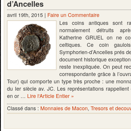
d’Ancelles
avril 19th, 2015 |
Faire un Commentaire
Les coins antiques sont ra
normalement détruits apr
Katherine GRUEL on ne con
celtiques. Ce coin gauloi
Symphorien-d’Ancelles prés d
document historique exception
reste inexpliquée. On peut re
correspondante grâce à l’ouvr
Tour) qui comporte un type très proche : une monn
du Ier siècle av. JC. Les représentations rappellen
en or …
Lire l'Article Entier »
Classé dans :
Monnaies de Macon
,
Tresors et decou