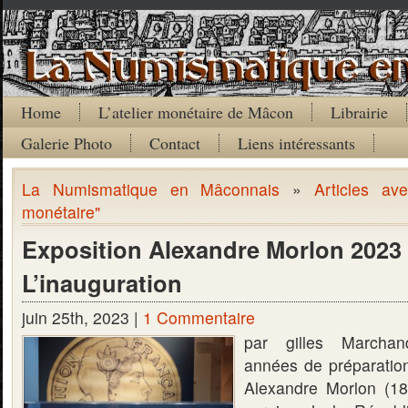
Home
L’atelier monétaire de Mâcon
Librairie
Galerie Photo
Contact
Liens intéressants
La Numismatique en Mâconnais
»
Articles av
monétaire"
Exposition Alexandre Morlon 2023 
L’inauguration
juin 25th, 2023 |
1 Commentaire
par gilles Marchan
années de préparation,
Alexandre Morlon (18