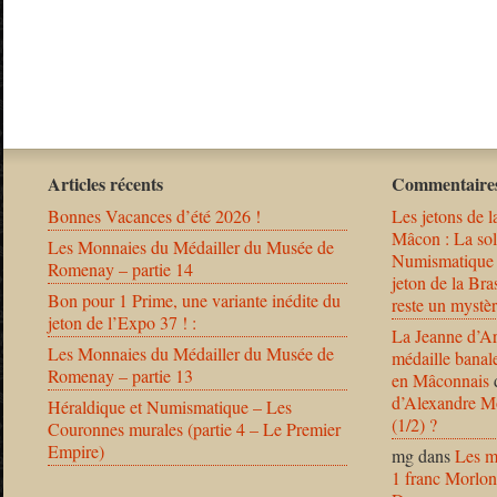
Articles récents
Commentaires
Bonnes Vacances d’été 2026 !
Les jetons de l
Mâcon : La solu
Les Monnaies du Médailler du Musée de
Numismatique
Romenay – partie 14
jeton de la B
Bon pour 1 Prime, une variante inédite du
reste un mystèr
jeton de l’Expo 37 ! :
La Jeanne d’Ar
Les Monnaies du Médailler du Musée de
médaille banal
Romenay – partie 13
en Mâconnais
d’Alexandre Mo
Héraldique et Numismatique – Les
(1/2) ?
Couronnes murales (partie 4 – Le Premier
Empire)
mg
dans
Les m
1 franc Morlon