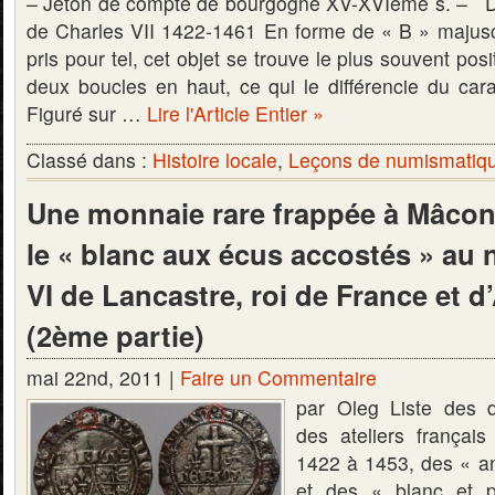
– Jeton de compte de bourgogne XV-XVIème s. – Di
de Charles VII 1422-1461 En forme de « B » majusc
pris pour tel, cet objet se trouve le plus souvent posi
deux boucles en haut, ce qui le différencie du cara
Figuré sur …
Lire l'Article Entier »
Classé dans :
Histoire locale
,
Leçons de numismatiq
Une monnaie rare frappée à Mâcon 
le « blanc aux écus accostés » au
VI de Lancastre, roi de France et d
(2ème partie)
mai 22nd, 2011 |
Faire un Commentaire
par Oleg Liste des d
des ateliers français
1422 à 1453, des « ang
et des « blanc et p