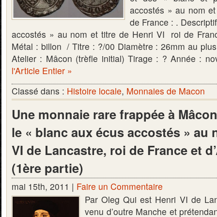
accostés » au nom et 
de France : . Descript
accostés » au nom et titre de Henri VI roi de Fran
Métal : billon / Titre : ?/00 Diamètre : 26mm au pl
Atelier : Mâcon (trèfle initial) Tirage : ? Année 
l'Article Entier »
Classé dans :
Histoire locale
,
Monnaies de Macon
Une monnaie rare frappée à Mâcon 
le « blanc aux écus accostés » au
VI de Lancastre, roi de France et d
(1ère partie)
mai 15th, 2011 |
Faire un Commentaire
Par Oleg Qui est Henri VI de La
venu d’outre Manche et prétendan