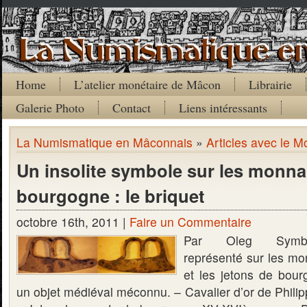
Home
L’atelier monétaire de Mâcon
Librairie
Galerie Photo
Contact
Liens intéressants
La Numismatique en Mâconnais
»
Articles avec le M
Un insolite symbole sur les monna
bourgogne : le briquet
octobre 16th, 2011 |
Faire un Commentaire
Par Oleg Symbo
représenté sur les mo
et les jetons de bour
un objet médiéval méconnu. – Cavalier d’or de Phili