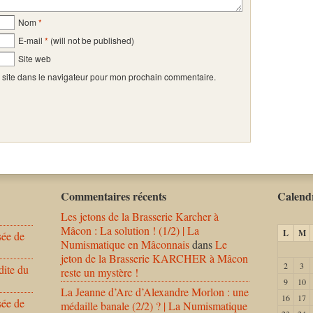
Nom
*
E-mail
*
(will not be published)
Site web
 site dans le navigateur pour mon prochain commentaire.
Commentaires récents
Calendr
Les jetons de la Brasserie Karcher à
Mâcon : La solution ! (1/2) | La
L
M
sée de
Numismatique en Mâconnais
dans
Le
jeton de la Brasserie KARCHER à Mâcon
2
3
dite du
reste un mystère !
9
10
La Jeanne d’Arc d’Alexandre Morlon : une
16
17
sée de
médaille banale (2/2) ? | La Numismatique