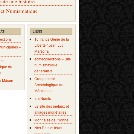
ie une histoire
 et Numismatique
IAT
LIENS
ections
10 francs Génie de la
Liberté / Jean Luc
municipales –
Maréchal
acmecollections – Site
nt
numismatique
ique du
généraliste
s
Groupement
e Mâcon
Archéologique du
Mâconnais
InfoNumis
Le site des métaux et
alliages monétaires
Monnaies de l'Yonne
Nos Rois et leurs
monnaies