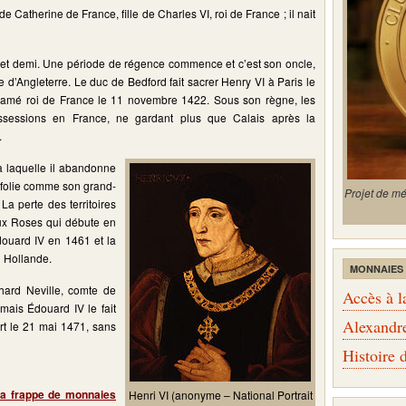
de Catherine de France, fille de Charles VI, roi de France ; il nait
s et demi. Une période de régence commence et c’est son oncle,
 d’Angleterre. Le duc de Bedford fait sacrer Henry VI à Paris le
lamé roi de France le 11 novembre 1422. Sous son règne, les
ossessions en France, ne gardant plus que Calais après la
.
à laquelle il abandonne
e folie comme son grand-
Projet de m
La perte des territoires
eux Roses qui débute en
ouard IV en 1461 et la
n Hollande.
MONNAIES
chard Neville, comte de
Accès à l
mais Édouard IV le fait
Alexandr
rt le 21 mai 1471, sans
Histoire
la frappe de monnaies
Henri VI (anonyme – National Portrait