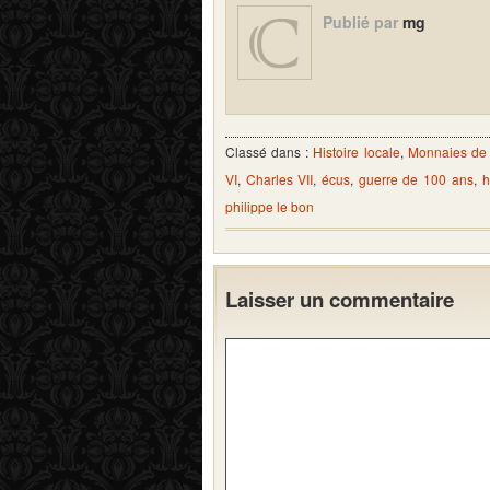
Publié par
mg
Classé dans :
Histoire locale
,
Monnaies de
VI
,
Charles VII
,
écus
,
guerre de 100 ans
,
h
philippe le bon
Laisser un commentaire