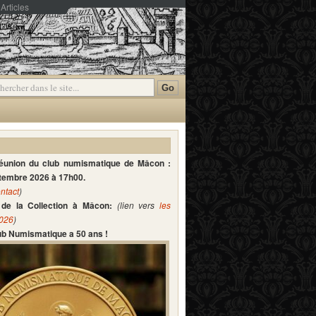
Articles
mmentaires
réunion du club numismatique de Mâcon :
ptembre 2026 à 17h00.
ntact
)
de la Collection à Mâcon:
(lien vers
les
2026
)
lub Numismatique a 50 ans !