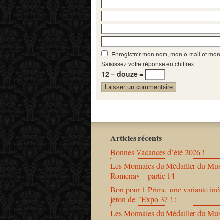
Enregistrer mon nom, mon e-mail et mon
Saisissez votre réponse en chiffres
12 − douze =
Articles récents
Bonnes Vacances d’été 2026 !
Les Monnaies du Médailler du Mu
Romenay – partie 14
Bon pour 1 Prime, une variante iné
jeton de l’Expo 37 ! :
Les Monnaies du Médailler du Mu