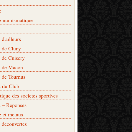
e
e numismatique
s
d'ailleurs
 de Cluny
 de Cuisery
 de Macon
 de Tournus
s du Club
que des societes sportives
s – Reponses
e et metaux
t decouvertes