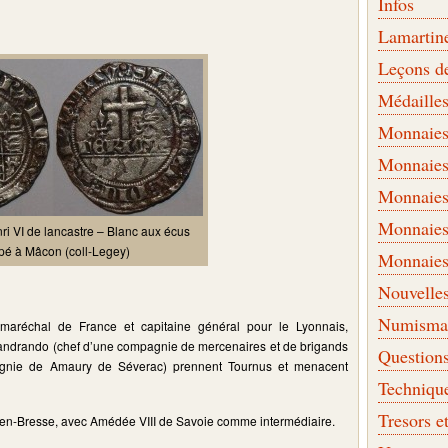
Infos
Lamartin
Leçons d
Médaille
Monnaies 
Monnaies
Monnaies
Monnaies
i VI de lancastre – Blanc aux écus
pé à Mâcon (coll-Legey)
Monnaies
Nouvelle
Numismati
aréchal de France et capitaine général pour le Lyonnais,
landrando (chef d’une compagnie de mercenaires et de brigands
Question
pagnie de Amaury de Séverac) prennent Tournus et menacent
Techniqu
Tresors e
en-Bresse, avec Amédée VIII de Savoie comme intermédiaire.