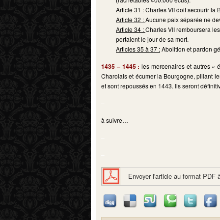
Article 31 :
Charles VII doit secourir la
Article 32 :
Aucune paix séparée ne devr
Article 34 :
Charles VII remboursera le
portaient le jour de sa mort.
Articles 35 à 37 :
Abolition et pardon gén
1435 – 1445 :
les mercenaires et autres « éc
Charolais et écumer la Bourgogne, pillant l
et sont repoussés en 1443. Ils seront définit
–
à suivre…
–
–
Envoyer l'article au format PDF 