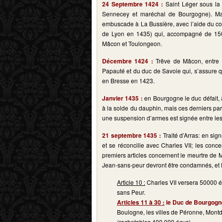
24 Septembre 1424 :
Saint Léger sous la
Sennecey et maréchal de Bourgogne). Ma
embuscade à La Bussière, avec l’aide du co
de Lyon en 1435) qui, accompagné de 1500 
Mâcon et Toulongeon.
Décembre 1424 :
Trêve de Mâcon, entre 
Papauté et du duc de Savoie qui, s’assure q
en Bresse en 1423.
Janvier 1435 :
en Bourgogne le duc défait, 
à la solde du dauphin, mais ces derniers pa
une suspension d’armes est signée entre les
21 septembre 1435 :
Traité d’Arras: en sign
et se réconcilie avec Charles VII; les conc
premiers articles concernent le meurtre de 
Jean-sans-peur devront être condamnés, et le
Article 10 :
Charles VII versera 50000 é
sans Peur.
Articles 11 à 30 :
le Duc de Bourgogn
Boulogne, les villes de Péronne, Montd
(rachetables 400.000 écus).