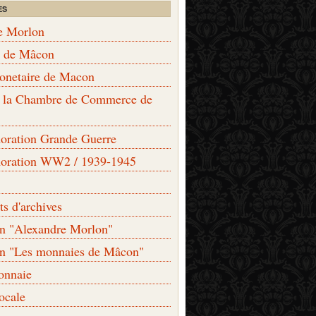
ES
e Morlon
s de Mâcon
monetaire de Macon
de la Chambre de Commerce de
ation Grande Guerre
ration WW2 / 1939-1945
s d'archives
on "Alexandre Morlon"
on "Les monnaies de Mâcon"
onnaie
locale