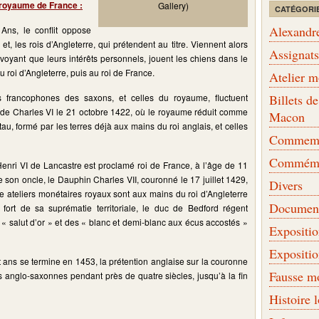
 royaume de France :
Gallery)
CATÉGORI
Alexandr
ns, le conflit oppose
t, les rois d’Angleterre, qui prétendent au titre. Viennent alors
Assignat
oyant que leurs intérêts personnels, jouent les chiens dans le
au roi d’Angleterre, puis au roi de France.
Atelier 
ns francophones des saxons, et celles du royaume, fluctuent
Billets 
t de Charles VI le 21 octobre 1422, où le royaume réduit comme
Macon
au, formé par les terres déjà aux mains du roi anglais, et celles
Commemor
Commémo
enri VI de Lancastre est proclamé roi de France, à l’âge de 11
on oncle, le Dauphin Charles VII, couronné le 17 juillet 1429,
Divers
e ateliers monétaires royaux sont aux mains du roi d’Angleterre
Document
ort de sa suprématie territoriale, le duc de Bedford régent
, « salut d’or » et des « blanc et demi-blanc aux écus accostés »
Expositi
Expositi
nt ans se termine en 1453, la prétention anglaise sur la couronne
Fausse m
 anglo-saxonnes pendant près de quatre siècles, jusqu’à la fin
Histoire 