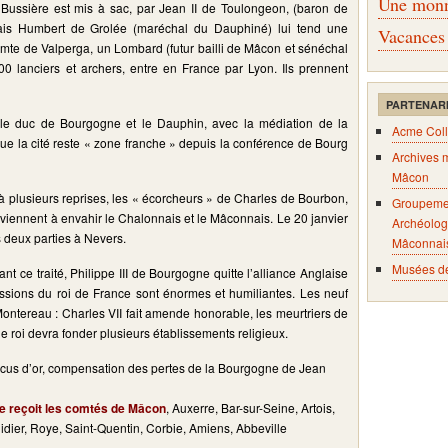
Une monna
 Bussière est mis à sac, par Jean II de Toulongeon, (baron de
is Humbert de Grolée (maréchal du Dauphiné) lui tend une
Vacances
mte de Valperga, un Lombard (futur bailli de Mâcon et sénéchal
lanciers et archers, entre en France par Lyon. Ils prennent
PARTENAR
le duc de Bourgogne et le Dauphin, avec la médiation de la
Acme Coll
ue la cité reste « zone franche » depuis la conférence de Bourg
Archives 
Mâcon
à plusieurs reprises, les « écorcheurs » de Charles de Bourbon,
Groupeme
rviennent à envahir le Chalonnais et le Mâconnais. Le 20 janvier
Archéolog
 deux parties à Nevers.
Mâconnai
Musées d
ant ce traité, Philippe III de Bourgogne quitte l’alliance Anglaise
essions du roi de France sont énormes et humiliantes. Les neuf
Montereau : Charles VII fait amende honorable, les meurtriers de
 roi devra fonder plusieurs établissements religieux.
cus d’or, compensation des pertes de la Bourgogne de Jean
e reçoit les comtés de Mâcon
, Auxerre, Bar-sur-Seine, Artois,
idier, Roye, Saint-Quentin, Corbie, Amiens, Abbeville