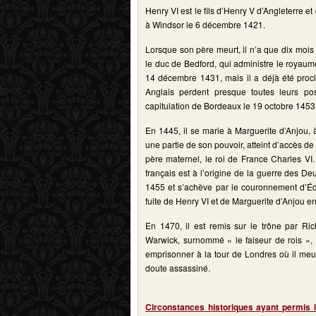
Henry VI est le fils d’Henry V d’Angleterre et 
à Windsor le 6 décembre 1421.
Lorsque son père meurt, il n’a que dix moi
le duc de Bedford, qui administre le royaume
14 décembre 1431, mais il a déjà été proc
Anglais perdent presque toutes leurs p
capitulation de Bordeaux le 19 octobre 1453
En 1445, il se marie à Marguerite d’Anjou, 
une partie de son pouvoir, atteint d’accès d
père maternel, le roi de France Charles VI. 
français est à l’origine de la guerre des D
1455 et s’achève par le couronnement d’Éd
fuite de Henry VI et de Marguerite d’Anjou e
En 1470, il est remis sur le trône par Ri
Warwick, surnommé « le faiseur de rois », 
emprisonner à la tour de Londres où il meu
doute assassiné.
Circonstances historiques ayant permis 