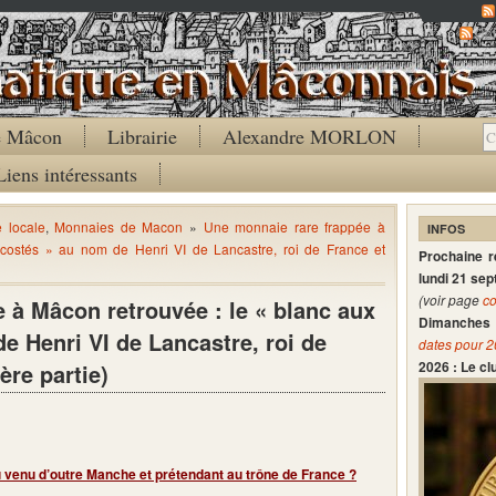
Co
de Mâcon
Librairie
Alexandre MORLON
Liens intéressants
e locale
,
Monnaies de Macon
»
Une monnaie rare frappée à
INFOS
costés » au nom de Henri VI de Lancastre, roi de France et
Prochaine 
lundi 21 se
(voir page
co
 à Mâcon retrouvée : le « blanc aux
Dimanches 
e Henri VI de Lancastre, roi de
dates pour 
2026 : Le c
ère partie)
u venu d’outre Manche et prétendant au trône de France ?