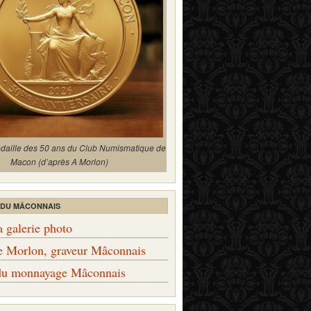
édaille des 50 ans du Club Numismatique de
Macon (d’après A Morlon)
 DU MÂCONNAIS
a galerie photo
e Morlon, graveur Mâconnais
 du monnayage Mâconnais