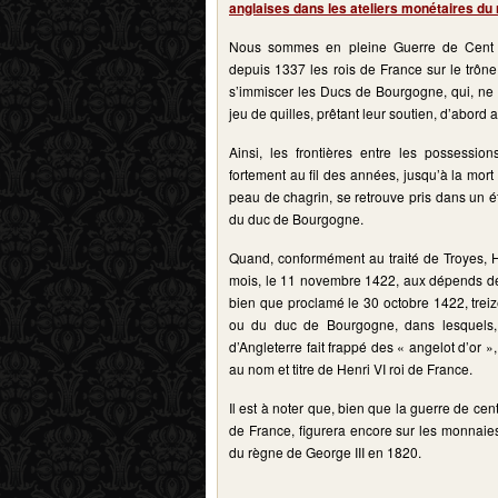
anglaises dans les ateliers monétaires du
Nous sommes en pleine Guerre de Cent A
depuis 1337 les rois de France sur le trône e
s’immiscer les Ducs de Bourgogne, qui, ne v
jeu de quilles, prêtant leur soutien, d’abord 
Ainsi, les frontières entre les possessio
fortement au fil des années, jusqu’à la mor
peau de chagrin, se retrouve pris dans un ét
du duc de Bourgogne.
Quand, conformément au traité de Troyes, H
mois, le 11 novembre 1422, aux dépends de s
bien que proclamé le 30 octobre 1422, treiz
ou du duc de Bourgogne, dans lesquels, f
d’Angleterre fait frappé des « angelot d’or »
au nom et titre de Henri VI roi de France.
Il est à noter que, bien que la guerre de ce
de France, figurera encore sur les monnaies
du règne de George III en 1820.