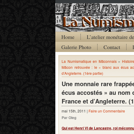
Home
L’atelier monétaire 
Galerie Photo
Contact
La Numismatique en Mâconnais
»
Histoir
Mâcon retrouvée : le « blanc aux écus ac
d’Angleterre. (1ère partie)
Une monnaie rare frappée
écus accostés » au nom d
France et d’Angleterre. (1
mai 15th, 2011 |
Faire un Commentaire
Par Oleg
Qui est Henri VI de Lancastre, roi méconn