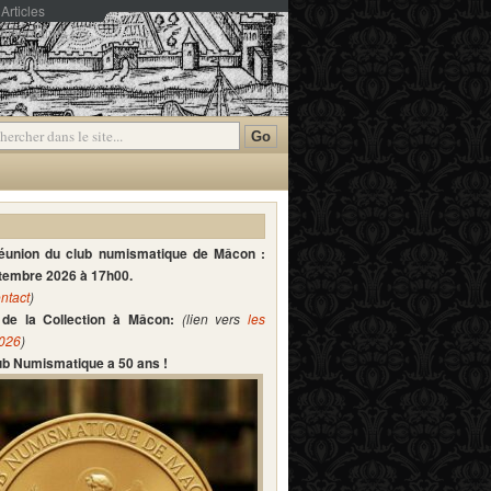
Articles
mmentaires
réunion du club numismatique de Mâcon :
ptembre 2026 à 17h00.
ntact
)
de la Collection à Mâcon:
(lien vers
les
2026
)
lub Numismatique a 50 ans !