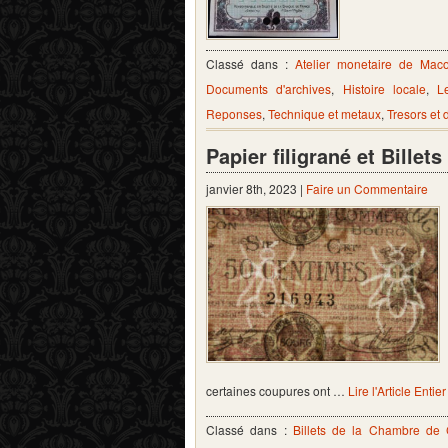
Classé dans :
Atelier monetaire de Mac
Documents d'archives
,
Histoire locale
,
L
Reponses
,
Technique et metaux
,
Tresors et
Papier filigrané et Bill
janvier 8th, 2023 |
Faire un Commentaire
certaines coupures ont …
Lire l'Article Entier
Classé dans :
Billets de la Chambre d