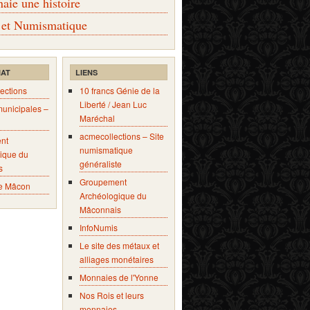
ie une histoire
 et Numismatique
IAT
LIENS
ections
10 francs Génie de la
Liberté / Jean Luc
municipales –
Maréchal
acmecollections – Site
nt
numismatique
ique du
généraliste
s
Groupement
e Mâcon
Archéologique du
Mâconnais
InfoNumis
Le site des métaux et
alliages monétaires
Monnaies de l'Yonne
Nos Rois et leurs
monnaies