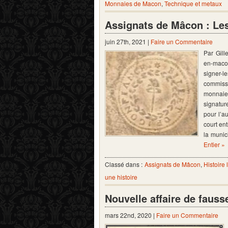
Monnaies de Macon
,
Technique et metaux
Assignats de Mâcon : Les 
juin 27th, 2021 |
Faire un Commentaire
Par Gill
en-macon
signer-l
commiss
monnaie
signatur
pour l’au
court ent
la munic
Entier »
Classé dans :
Assignats de Mâcon
,
Histoire 
une histoire
Nouvelle affaire de fauss
mars 22nd, 2020 |
Faire un Commentaire