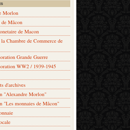
ES
e Morlon
s de Mâcon
monetaire de Macon
de la Chambre de Commerce de
ation Grande Guerre
ration WW2 / 1939-1945
s d'archives
on "Alexandre Morlon"
on "Les monnaies de Mâcon"
onnaie
locale