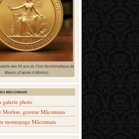
édaille des 50 ans du Club Numismatique de
Macon (d’après A Morlon)
 DU MÂCONNAIS
a galerie photo
e Morlon, graveur Mâconnais
 du monnayage Mâconnais