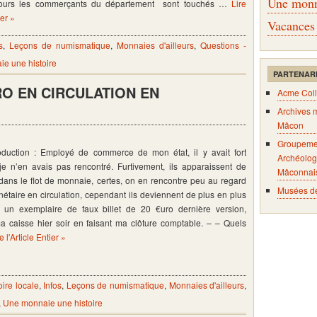
Une monna
jours les commerçants du département sont touchés …
Lire
ier »
Vacances
s
,
Leçons de numismatique
,
Monnaies d'ailleurs
,
Questions -
e une histoire
PARTENAR
RO EN CIRCULATION EN
Acme Coll
Archives 
Mâcon
Groupeme
duction : Employé de commerce de mon état, il y avait fort
Archéolog
e n’en avais pas rencontré. Furtivement, ils apparaissent de
Mâconnai
dans le flot de monnaie, certes, on en rencontre peu au regard
Musées d
taire en circulation, cependant ils deviennent de plus en plus
i un exemplaire de faux billet de 20 €uro dernière version,
a caisse hier soir en faisant ma clôture comptable. – – Quels
e l'Article Entier »
oire locale
,
Infos
,
Leçons de numismatique
,
Monnaies d'ailleurs
,
,
Une monnaie une histoire