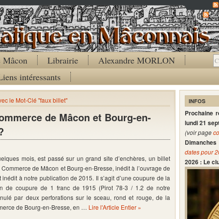
Co
de Mâcon
Librairie
Alexandre MORLON
Liens intéressants
vec le Mot-Clé "faux billet"
INFOS
Prochaine 
commerce de Mâcon et Bourg-en-
lundi 21 se
?
(voir page
co
Dimanches 
dates pour 
uelques mois, est passé sur un grand site d’enchères, un billet
2026 : Le c
Commerce de Mâcon et Bourg-en-Bresse, inédit à l’ouvrage de
 inédit à notre publication de 2015. Il s’agit d’une coupure de la
n de coupure de 1 franc de 1915 (Pirot 78-3 / 1.2 de notre
nulé par deux perforations sur le sceau, rond et rouge, de la
erce de Bourg-en-Bresse, en …
Lire l'Article Entier »