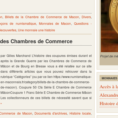
on
,
Billets de la Chambre de Commerce de Macon
,
Divers
,
eçons de numismatique
,
Monnaies de Macon
,
Questions -
 decouvertes
,
Une monnaie une histoire
ets des Chambres de Commerce
par Gilles Marchand L’histoire des coupures émises durant et
Projet de m
après la Grande Guerre par les Chambres de Commerce de
Mâcon et de Bourg en Bresse vous a été relatée sur ce site
dans différents articles que vous pouvez retrouver dans la
rubrique “Catégories” (ou par ce lien https://www.numismatique-
MONNAIES
en-maconnais.fr/category/billets-de-la-chambre-de-commerce-
Accès à l
de-macon/). Coupure 50 Cts Série E Chambre de Commerce
MâconCoupure 1 Franc Série E Chambre de Commerce Mâcon
Alexandr
Les collectionneurs de ces billets de nécessité savent que si
Histoire
 »
e Commerce de Macon
,
Documents d'archives
,
Histoire locale
,