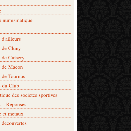
e
e numismatique
s
d'ailleurs
 de Cluny
 de Cuisery
 de Macon
 de Tournus
s du Club
que des societes sportives
s – Reponses
e et metaux
t decouvertes