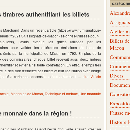
CATÉGORI
Alexandr
timbres authentifiant les billets
Assignat
es Marchand Dans un récent article (https://www.numismatique-
Atelier 
nais.fr/2021/04/assignats-de-macon-les-griffes-utilisees-pour-
Billets 
es-billets/), j’avais évoqué les griffes utilisées par les
Macon
aires pour valider les différentes émissions de bons de
s émis par la municipalité de Mâcon en 1792. En plus de la
Commemor
e des commissaires, chaque billet recevait aussi deux timbres
thentifier et éviter ainsi toute contrefaçon. En effet, le temps très
Commémo
re la décision d’émettre ces billets et leur réalisation avait obligé
Divers
ipalité à certaines concessions dont notamment …
Lire l'Article
Document
Expositi
locale
,
Monnaies de Macon
,
Technique et metaux
,
Une monnaie
Expositi
e monnaie dans la région !
Fausse m
Histoire 
par gilles Marchand Quand j’écris “nouvelle affaire”, c’est au