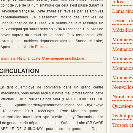
Infos
point de vue de la numismatique car cela s’est passé durant la
Lamartin
Révolution française. Cette affaire est révélée par les archives
départementales. Le classement récent des archives de
Leçons d
l’hôpital-hospice de Cuiseaux a permis de faire ressurgir un
faux assignat qui “aurait servi en 1796 à l’achat de 135 livres de
Médaille
savon auprès du district de Louhans”. Faux assignat de 250
Monnaies 
livres (photo archives départementales de Saône et Loire)
Après …
Lire l'Article Entier »
Monnaies
Monnaies
 monnaie
,
Histoire locale
,
Une monnaie une histoire
Monnaies
 CIRCULATION
Monnaies
Nouvelle
En tant qu’employé de commerce dans un grand centre
mâconnais, nous avons reçu sur notre mail professionnel cette
Numismati
n cruciale : De : Perrier Patrick MAJ (BTA LA CHAPELLE DE
 <patrick.perrier@gendarmerie.interieur.gouv.fr>Envoyé
Question
i 18 octobre 2019 16:22Objet : Fwd: Mise en garde –
Techniqu
nce émission faux billets type “movie money” Transmis par le
 de gendarmerie départementale de Saône-te-Loire (BRIGADE
Tresors e
APELLE DE GUINCHAY) pour mise en garde — Depuis