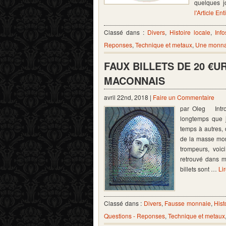
quelques 
l'Article Ent
Classé dans :
Divers
,
Histoire locale
,
Info
Reponses
,
Technique et metaux
,
Une monnai
FAUX BILLETS DE 20 €U
MACONNAIS
avril 22nd, 2018 |
Faire un Commentaire
par Oleg Intro
longtemps que j
temps à autres, 
de la masse moné
trompeurs, voic
retrouvé dans m
billets sont …
Lir
Classé dans :
Divers
,
Fausse monnaie
,
Hist
Questions - Reponses
,
Technique et metaux