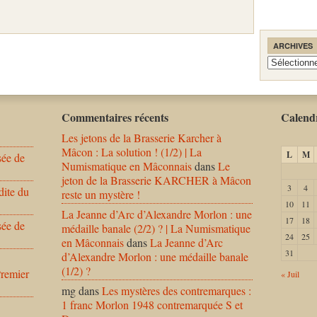
ARCHIVES
Archives
Commentaires récents
Calendr
Les jetons de la Brasserie Karcher à
Mâcon : La solution ! (1/2) | La
L
M
sée de
Numismatique en Mâconnais
dans
Le
jeton de la Brasserie KARCHER à Mâcon
3
4
dite du
reste un mystère !
10
11
La Jeanne d’Arc d’Alexandre Morlon : une
17
18
sée de
médaille banale (2/2) ? | La Numismatique
24
25
en Mâconnais
dans
La Jeanne d’Arc
31
d’Alexandre Morlon : une médaille banale
(1/2) ?
Premier
« Juil
mg
dans
Les mystères des contremarques :
1 franc Morlon 1948 contremarquée S et