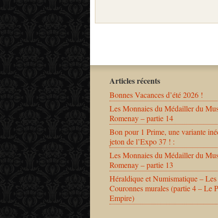
Articles récents
Bonnes Vacances d’été 2026 !
Les Monnaies du Médailler du Mu
Romenay – partie 14
Bon pour 1 Prime, une variante iné
jeton de l’Expo 37 ! :
Les Monnaies du Médailler du Mu
Romenay – partie 13
Héraldique et Numismatique – Les
Couronnes murales (partie 4 – Le 
Empire)