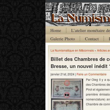
Home
L’atelier monétaire 
Galerie Photo
Contact
La Numismatique en Mâconnais
»
Articles a
Billet des Chambres de 
Bresse, un nouvel inédit 
janvier 21st, 2024 |
Faire un Commentaire
Par Oleg Il y a q
des Chambres de 
Pirot et également
première émissio
nomenclature) an
Chambre de comm