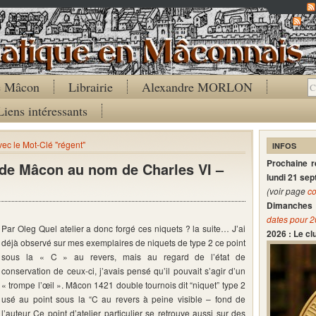
Co
de Mâcon
Librairie
Alexandre MORLON
Liens intéressants
vec le Mot-Clé "régent"
INFOS
Prochaine 
s de Mâcon au nom de Charles VI –
lundi 21 se
(voir page
co
Dimanches 
dates pour 
Par Oleg Quel atelier a donc forgé ces niquets ? la suite… J’ai
2026 : Le c
déjà observé sur mes exemplaires de niquets de type 2 ce point
sous la « C » au revers, mais au regard de l’état de
conservation de ceux-ci, j’avais pensé qu’il pouvait s’agir d’un
« trompe l’œil ». Mâcon 1421 double tournois dit “niquet” type 2
usé au point sous la “C au revers à peine visible – fond de
l’auteur Ce point d’atelier particulier se retrouve aussi sur des