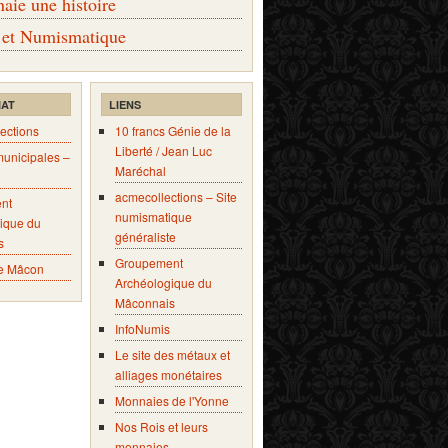
ie une histoire
 et Numismatique
IAT
LIENS
ections
10 francs Génie de la
Liberté / Jean Luc
municipales –
Maréchal
acmecollections – Site
nt
numismatique
ique du
généraliste
s
Groupement
e Mâcon
Archéologique du
Mâconnais
InfoNumis
Le site des métaux et
alliages monétaires
Monnaies de l'Yonne
Nos Rois et leurs
monnaies