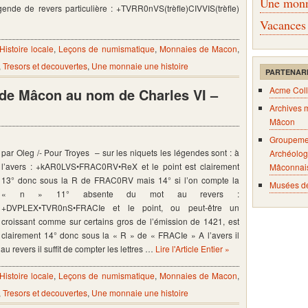
Une monna
légende de revers particulière : +TVRR0nVS(trèfle)CIVVIS(trèfle)
Vacances
Histoire locale
,
Leçons de numismatique
,
Monnaies de Macon
,
,
Tresors et decouvertes
,
Une monnaie une histoire
PARTENAR
Acme Coll
s de Mâcon au nom de Charles VI –
Archives 
Mâcon
Groupeme
par Oleg /- Pour Troyes – sur les niquets les légendes sont : à
Archéolog
l’avers : +kAR0LVS•FRAC0RV•ReX et le point est clairement
Mâconnai
13° donc sous la R de FRAC0RV mais 14° si l’on compte la
Musées d
« n » 11° absente du mot au revers :
+DVPLEX•TVR0nS•FRACIe et le point, ou peut-être un
croissant comme sur certains gros de l’émission de 1421, est
clairement 14° donc sous la « R » de « FRACIe » A l’avers il
u revers il suffit de compter les lettres …
Lire l'Article Entier »
Histoire locale
,
Leçons de numismatique
,
Monnaies de Macon
,
,
Tresors et decouvertes
,
Une monnaie une histoire