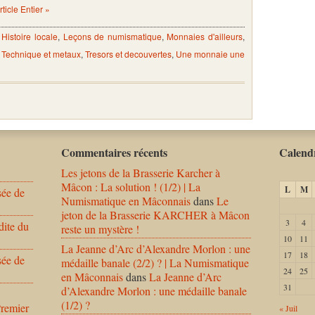
Article Entier »
,
Histoire locale
,
Leçons de numismatique
,
Monnaies d'ailleurs
,
,
Technique et metaux
,
Tresors et decouvertes
,
Une monnaie une
Commentaires récents
Calendr
Les jetons de la Brasserie Karcher à
Mâcon : La solution ! (1/2) | La
L
M
sée de
Numismatique en Mâconnais
dans
Le
jeton de la Brasserie KARCHER à Mâcon
3
4
dite du
reste un mystère !
10
11
La Jeanne d’Arc d’Alexandre Morlon : une
17
18
sée de
médaille banale (2/2) ? | La Numismatique
24
25
en Mâconnais
dans
La Jeanne d’Arc
31
d’Alexandre Morlon : une médaille banale
(1/2) ?
Premier
« Juil