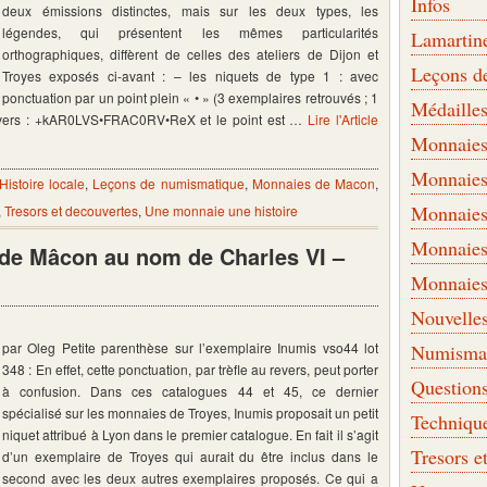
Infos
deux émissions distinctes, mais sur les deux types, les
légendes, qui présentent les mêmes particularités
Lamartin
orthographiques, diffèrent de celles des ateliers de Dijon et
Leçons d
Troyes exposés ci-avant : – les niquets de type 1 : avec
ponctuation par un point plein « • » (3 exemplaires retrouvés ; 1
Médaille
l’avers : +kAR0LVS•FRAC0RV•ReX et le point est …
Lire l'Article
Monnaies 
Monnaies
Histoire locale
,
Leçons de numismatique
,
Monnaies de Macon
,
Monnaies
,
Tresors et decouvertes
,
Une monnaie une histoire
Monnaies
s de Mâcon au nom de Charles VI –
Monnaies
Nouvelle
par Oleg Petite parenthèse sur l’exemplaire Inumis vso44 lot
Numismati
348 : En effet, cette ponctuation, par trèfle au revers, peut porter
Question
à confusion. Dans ces catalogues 44 et 45, ce dernier
spécialisé sur les monnaies de Troyes, Inumis proposait un petit
Techniqu
niquet attribué à Lyon dans le premier catalogue. En fait il s’agit
Tresors e
d’un exemplaire de Troyes qui aurait du être inclus dans le
second avec les deux autres exemplaires proposés. Ce qui a