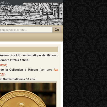
Articles
mmentaires
réunion du club numismatique de Mâcon :
ptembre 2026 à 17h00.
ntact
)
de la Collection à Mâcon:
(lien vers
les
2026
)
lub Numismatique a 50 ans !