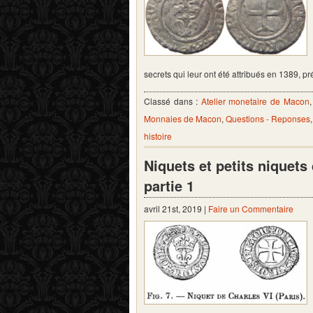
secrets qui leur ont été attribués en 1389, 
Classé dans :
Atelier monetaire de Macon
Monnaies de Macon
,
Questions - Reponses
histoire
Niquets et petits niquet
partie 1
avril 21st, 2019 |
Faire un Commentaire