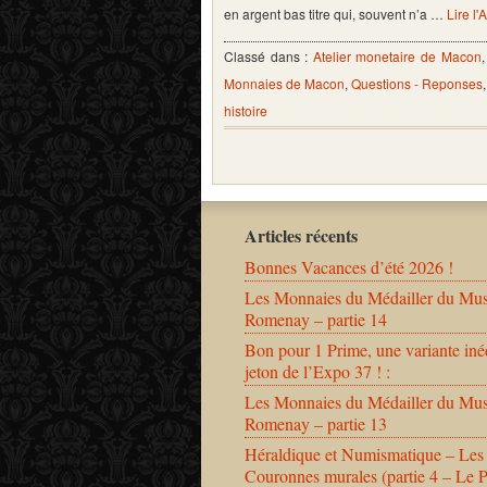
en argent bas titre qui, souvent n’a …
Lire l'
Classé dans :
Atelier monetaire de Macon
Monnaies de Macon
,
Questions - Reponses
histoire
Articles récents
Bonnes Vacances d’été 2026 !
Les Monnaies du Médailler du Mu
Romenay – partie 14
Bon pour 1 Prime, une variante iné
jeton de l’Expo 37 ! :
Les Monnaies du Médailler du Mu
Romenay – partie 13
Héraldique et Numismatique – Les
Couronnes murales (partie 4 – Le 