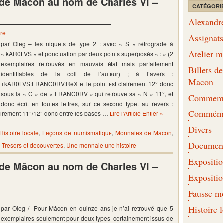
s de Mâcon au nom de Charles VI –
CATÉGORI
Alexandr
re
Assignat
par Oleg – les niquets de type 2 : avec « S » rétrograde à
Atelier 
« kAR0LVS » et ponctuation par deux points superposés « : » (2
exemplaires retrouvés en mauvais état mais parfaitement
Billets 
identifiables de la coll de l’auteur) ; à l’avers :
Macon
+kAR0LVS:FRANC0RV:ReX et le point est clairement 12° donc
sous la « C » de « FRANC0RV » qui retrouve sa « N » 11°, et
Commemor
donc écrit en toutes lettres, sur ce second type. au revers :
Commémo
irement 11°/12° donc entre les bases …
Lire l'Article Entier »
Divers
Histoire locale
,
Leçons de numismatique
,
Monnaies de Macon
,
Document
,
Tresors et decouvertes
,
Une monnaie une histoire
Expositi
s de Mâcon au nom de Charles VI –
Expositi
Fausse m
e
Histoire 
par Oleg /- Pour Mâcon en quinze ans je n’ai retrouvé que 5
exemplaires seulement pour deux types, certainement issus de