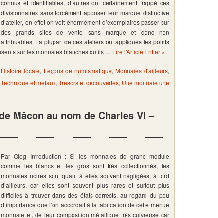
connus et identifiables, d’autres ont certainement frappé ces
divisionnaires sans forcément apposer leur marque distinctive
d’atelier, en effet on voit énormément d’exemplaires passer sur
des grands sites de vente sans marque et donc non
attribuables. La plupart de ces ateliers ont appliqués les points
présents sur les monnaies blanches qu’ils …
Lire l'Article Entier »
,
Histoire locale
,
Leçons de numismatique
,
Monnaies d'ailleurs
,
,
Technique et metaux
,
Tresors et decouvertes
,
Une monnaie une
s de Mâcon au nom de Charles VI –
Par Oleg Introduction : Si les monnaies de grand module
comme les blancs et les gros sont très collectionnés, les
monnaies noires sont quant à elles souvent négligées, à tord
d’ailleurs, car elles sont souvent plus rares et surtout plus
difficiles à trouver dans des états corrects, au regard du peu
d’importance que l’on accordait à la fabrication de cette menue
monnaie et, de leur composition métallique très cuivreuse car