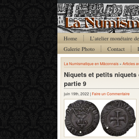
Home
L’atelier monétaire 
Galerie Photo
Contact
La Numismatique en Mâconnais
»
Articles a
Niquets et petits niquet
partie 9
juin 19th, 2022 |
Faire un Commentaire