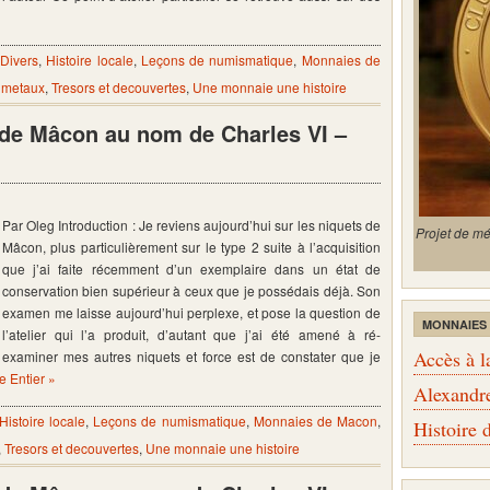
,
Divers
,
Histoire locale
,
Leçons de numismatique
,
Monnaies de
 metaux
,
Tresors et decouvertes
,
Une monnaie une histoire
s de Mâcon au nom de Charles VI –
Par Oleg Introduction : Je reviens aujourd’hui sur les niquets de
Projet de m
Mâcon, plus particulièrement sur le type 2 suite à l’acquisition
que j’ai faite récemment d’un exemplaire dans un état de
conservation bien supérieur à ceux que je possédais déjà. Son
examen me laisse aujourd’hui perplexe, et pose la question de
MONNAIES
l’atelier qui l’a produit, d’autant que j’ai été amené à ré-
Accès à l
examiner mes autres niquets et force est de constater que je
le Entier »
Alexandr
Histoire locale
,
Leçons de numismatique
,
Monnaies de Macon
,
Histoire
,
Tresors et decouvertes
,
Une monnaie une histoire