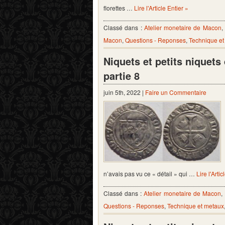
florettes …
Lire l'Article Entier »
Classé dans :
Atelier monetaire de Macon
Macon
,
Questions - Reponses
,
Technique et
Niquets et petits niquet
partie 8
juin 5th, 2022 |
Faire un Commentaire
n’avais pas vu ce « détail » qui …
Lire l'Artic
Classé dans :
Atelier monetaire de Macon
,
Questions - Reponses
,
Technique et metaux