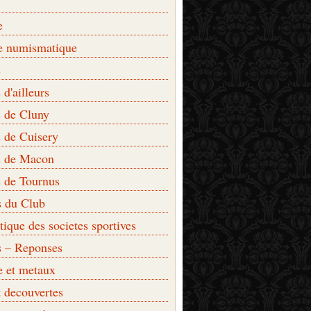
e
e numismatique
s
d'ailleurs
 de Cluny
 de Cuisery
 de Macon
 de Tournus
s du Club
que des societes sportives
s – Reponses
e et metaux
t decouvertes