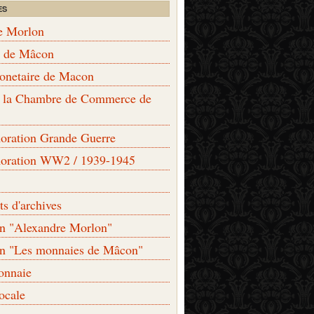
ES
e Morlon
s de Mâcon
monetaire de Macon
de la Chambre de Commerce de
ation Grande Guerre
ration WW2 / 1939-1945
s d'archives
on "Alexandre Morlon"
on "Les monnaies de Mâcon"
onnaie
locale