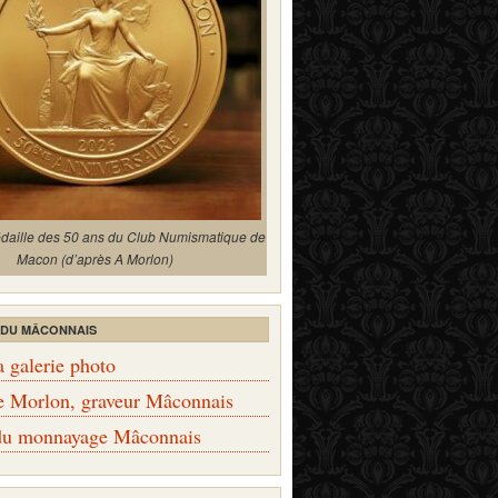
édaille des 50 ans du Club Numismatique de
Macon (d’après A Morlon)
 DU MÂCONNAIS
a galerie photo
e Morlon, graveur Mâconnais
 du monnayage Mâconnais