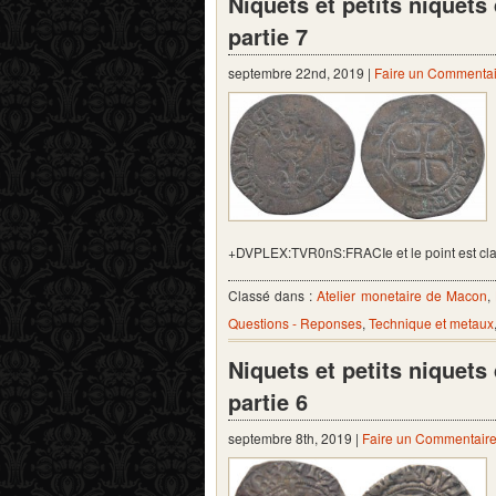
Niquets et petits niquet
partie 7
septembre 22nd, 2019 |
Faire un Commentai
+DVPLEX:TVR0nS:FRACIe et le point est cla
Classé dans :
Atelier monetaire de Macon
,
Questions - Reponses
,
Technique et metaux
Niquets et petits niquet
partie 6
septembre 8th, 2019 |
Faire un Commentair