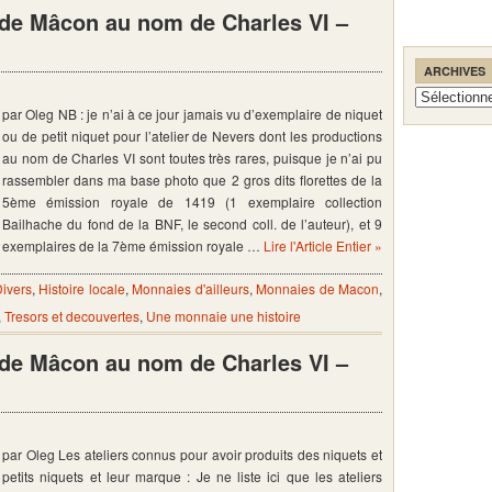
s de Mâcon au nom de Charles VI –
ARCHIVES
Archives
par Oleg NB : je n’ai à ce jour jamais vu d’exemplaire de niquet
ou de petit niquet pour l’atelier de Nevers dont les productions
au nom de Charles VI sont toutes très rares, puisque je n’ai pu
rassembler dans ma base photo que 2 gros dits florettes de la
5ème émission royale de 1419 (1 exemplaire collection
Bailhache du fond de la BNF, le second coll. de l’auteur), et 9
exemplaires de la 7ème émission royale …
Lire l'Article Entier »
ivers
,
Histoire locale
,
Monnaies d'ailleurs
,
Monnaies de Macon
,
,
Tresors et decouvertes
,
Une monnaie une histoire
s de Mâcon au nom de Charles VI –
par Oleg Les ateliers connus pour avoir produits des niquets et
petits niquets et leur marque : Je ne liste ici que les ateliers