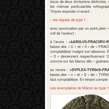
issus de deux émissions distinctes, 
les mêmes particularités orthograph
Troyes exposés ci-avant :
– les niquets de type 1 :
avec ponctuation par un point plein 
coll de l’auteur) ;
à l’avers :
+kAR0LVS•FRAC0RV•R
bases des « C » et « 0 » de « FRAC0R
comptabiliser malgré son absence. E
« 0 » deviennent respectivement 12
comme sur les blancs dits « guénars 
au revers :
+DVPLEX•TVR0nS•FR
bases des « n » et « S » de « TVR0nS
faut comptabiliser. En tenant compte 
Les exemplaires de Mâcon au type 1