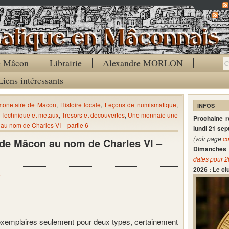
Co
de Mâcon
Librairie
Alexandre MORLON
Liens intéressants
 monetaire de Macon
,
Histoire locale
,
Leçons de numismatique
,
INFOS
,
Technique et metaux
,
Tresors et decouvertes
,
Une monnaie une
Prochaine 
 au nom de Charles VI – partie 6
lundi 21 se
(voir page
co
s de Mâcon au nom de Charles VI –
Dimanches 
dates pour 
2026 : Le c
e
 exemplaires seulement pour deux types, certainement