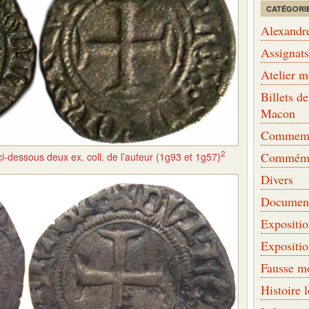
CATÉGORI
Alexandr
Assignat
Atelier 
Billets 
Macon
Commemor
2
Commémo
ci-dessous deux ex. coll. de l’auteur (1g93 et 1g57)
Divers
Document
Expositi
Expositi
Fausse m
Histoire 