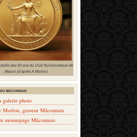
édaille des 50 ans du Club Numismatique de
Macon (d’après A Morlon)
 DU MÂCONNAIS
a galerie photo
e Morlon, graveur Mâconnais
 du monnayage Mâconnais