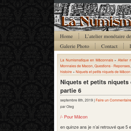
Home
L’atelier monétaire 
Galerie Photo
Contact
La Numismatique en Mâconnais
»
Atelier
Monnaies de Macon
,
Questions - Reponses
histoire
»
Niquets et petits niquets de Mâcon
Niquets et petits niquet
partie 6
septembre 8th, 2019 |
Faire un Commentair
par Oleg
/- Pour Mâcon
en quinze ans je n’ai retrouvé que 5