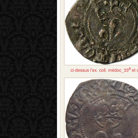
8
ci-dessus l’ex. coll. médoc_33
et 