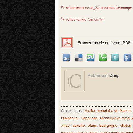
8
/- collection medoc_33, membre Delcampe
2
/- collection de l’auteur 
.
Envoyer l'article au format PDF 
Publié par
Oleg
Classé dans :
Atelier monetaire de Macon
,
Questions - Reponses
,
Technique et metau
arras
,
auxerre
,
blanc
,
bourgogne
,
chalon
dauphin
,
denier
,
dijon
,
double tournois
,
féo