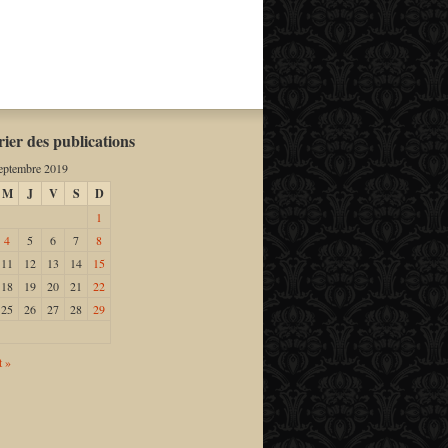
ier des publications
eptembre 2019
M
J
V
S
D
1
4
5
6
7
8
11
12
13
14
15
18
19
20
21
22
25
26
27
28
29
t »