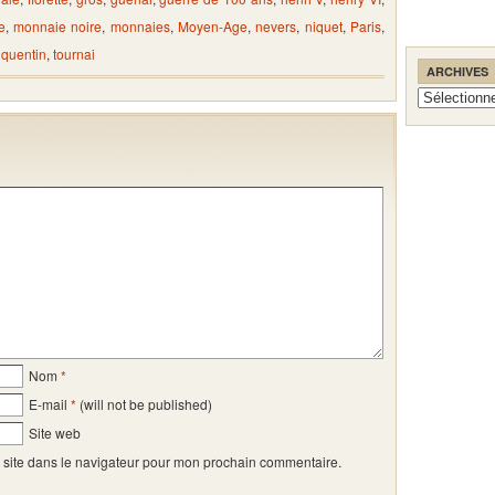
e
,
monnaie noire
,
monnaies
,
Moyen-Age
,
nevers
,
niquet
,
Paris
,
 quentin
,
tournai
ARCHIVES
Archives
Nom
*
E-mail
*
(will not be published)
Site web
 site dans le navigateur pour mon prochain commentaire.