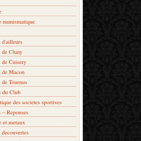
e
e numismatique
s
d'ailleurs
 de Cluny
 de Cuisery
 de Macon
 de Tournus
s du Club
que des societes sportives
s – Reponses
e et metaux
t decouvertes