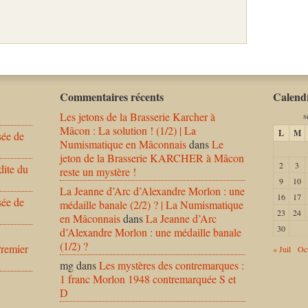
Commentaires récents
Calendr
Les jetons de la Brasserie Karcher à
s
Mâcon : La solution ! (1/2) | La
L
M
sée de
Numismatique en Mâconnais
dans
Le
jeton de la Brasserie KARCHER à Mâcon
2
3
dite du
reste un mystère !
9
10
La Jeanne d’Arc d’Alexandre Morlon : une
16
17
sée de
médaille banale (2/2) ? | La Numismatique
23
24
en Mâconnais
dans
La Jeanne d’Arc
30
d’Alexandre Morlon : une médaille banale
(1/2) ?
Premier
« Juil
Oc
mg
dans
Les mystères des contremarques :
1 franc Morlon 1948 contremarquée S et
D