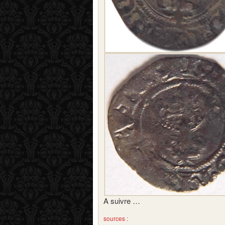
A suivre …
sources :