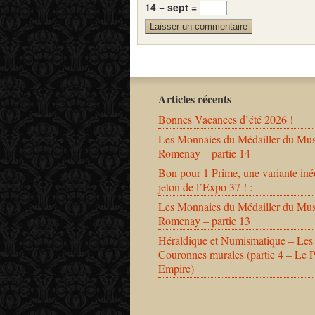
14 − sept =
Articles récents
Bonnes Vacances d’été 2026 !
Les Monnaies du Médailler du Mu
Romenay – partie 14
Bon pour 1 Prime, une variante iné
jeton de l’Expo 37 ! :
Les Monnaies du Médailler du Mu
Romenay – partie 13
Héraldique et Numismatique – Les
Couronnes murales (partie 4 – Le 
Empire)