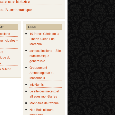
ie une histoire
 et Numismatique
IAT
LIENS
ections
10 francs Génie de la
Liberté / Jean Luc
municipales –
Maréchal
acmecollections – Site
nt
numismatique
ique du
généraliste
s
Groupement
e Mâcon
Archéologique du
Mâconnais
InfoNumis
Le site des métaux et
alliages monétaires
Monnaies de l'Yonne
Nos Rois et leurs
monnaies