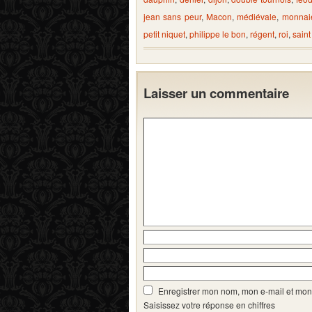
jean sans peur
,
Macon
,
médiévale
,
monnai
petit niquet
,
philippe le bon
,
régent
,
roi
,
saint
Laisser un commentaire
Enregistrer mon nom, mon e-mail et mon
Saisissez votre réponse en chiffres