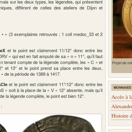
mais sur les deux types, les légendes, qui présentent
iques, diffèrent de celles des ateliers de Dijon et
« • » (3 exemplaires retrouvés ; 1 coll medoc_33 et 2
eX
et le point est clairement 11/12° donc entre les
V » qui est en fait amputé de sa « n » 11°, qu’il faut
n tenant compte de la légende complète, les « C » et
Projet de m
° et 13° et le point prend sa place entre les deux,
» de la période de 1389 à 1417.
ACIe
et le point est clairement 11°/12° donc entre les
MONNAIES
 » soit à la place de la « V » 12° absente, mais qu’il
de la légende complète, le point est bien 12°.
Accès à l
Alexandr
 :
Histoire