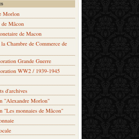
ES
e Morlon
s de Mâcon
monetaire de Macon
de la Chambre de Commerce de
ation Grande Guerre
ration WW2 / 1939-1945
s d'archives
on "Alexandre Morlon"
on "Les monnaies de Mâcon"
onnaie
locale