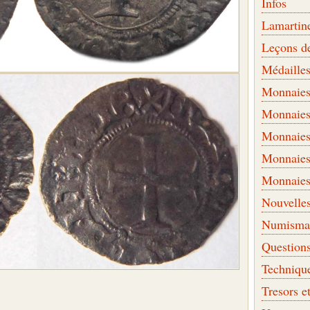
Infos
Lamartin
Leçons d
Médaille
Monnaies 
Monnaies
Monnaies
Monnaies
Monnaies
Nouvelle
Numismati
Question
Techniqu
Tresors e