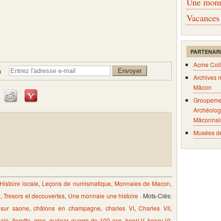
Une monna
Vacances
PARTENAR
Acme Coll
à
Archives 
Mâcon
Groupeme
Archéolog
Mâconnai
Musées d
Histoire locale
,
Leçons de numismatique
,
Monnaies de Macon
,
x
,
Tresors et decouvertes
,
Une monnaie une histoire
· Mots-Clés:
 sur saone
,
châlons en champagne
,
charles VI
,
Charles VII
,
dale
,
florette
,
gros
,
guénar
,
guerre de 100 ans
,
henri V
,
henry VI
,