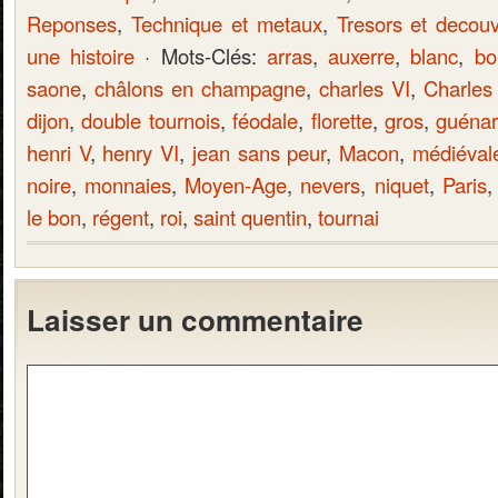
Reponses
,
Technique et metaux
,
Tresors et decou
une histoire
· Mots-Clés:
arras
,
auxerre
,
blanc
,
bo
saone
,
châlons en champagne
,
charles VI
,
Charles 
dijon
,
double tournois
,
féodale
,
florette
,
gros
,
guénar
henri V
,
henry VI
,
jean sans peur
,
Macon
,
médiéval
noire
,
monnaies
,
Moyen-Age
,
nevers
,
niquet
,
Paris
le bon
,
régent
,
roi
,
saint quentin
,
tournai
Laisser un commentaire