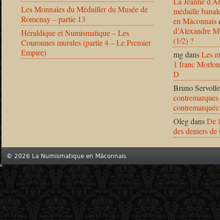
La Jeanne d’Ar
Les Monnaies du Médailler du Musée de
médaille banal
Romenay – partie 13
en Mâconnais
d’Alexandre Mo
Héraldique et Numismatique – Les
(1/2) ?
Couronnes murales (partie 4 – Le Premier
Empire)
mg
dans
Les m
1 franc Morlon
D
Bruno Servolle
contremarques 
contremarquée
Oleg
dans
De l
des deniers de
© 2026 La Numismatique en Mâconnais