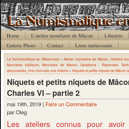
Home
L’atelier monétaire de Mâcon
Librairie
Galerie Photo
Contact
Liens intéressants
La Numismatique en Mâconnais
»
Atelier monetaire de Macon
,
Histoire loc
Monnaies d'ailleurs
,
Monnaies de Macon
,
Questions - Reponses
,
Tech
decouvertes
,
Une monnaie une histoire
»
Niquets et petits niquets de Mâcon 
Niquets et petits niquets de Mâc
Charles VI – partie 2
mai 19th, 2019 |
Faire un Commentaire
par Oleg
Les ateliers connus pour avoir