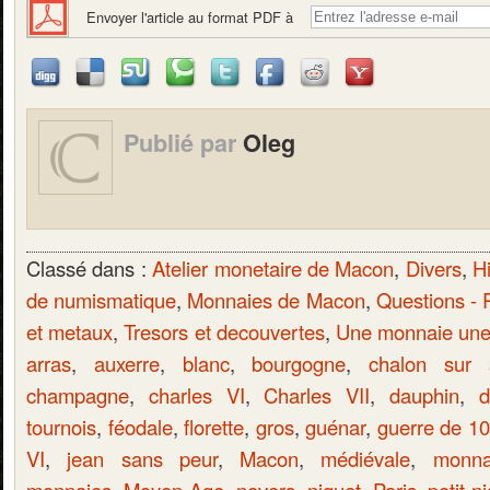
Envoyer l'article au format PDF à
Publié par
Oleg
Classé dans :
Atelier monetaire de Macon
,
Divers
,
Hi
de numismatique
,
Monnaies de Macon
,
Questions -
et metaux
,
Tresors et decouvertes
,
Une monnaie une 
arras
,
auxerre
,
blanc
,
bourgogne
,
chalon sur 
champagne
,
charles VI
,
Charles VII
,
dauphin
,
d
tournois
,
féodale
,
florette
,
gros
,
guénar
,
guerre de 1
VI
,
jean sans peur
,
Macon
,
médiévale
,
monna