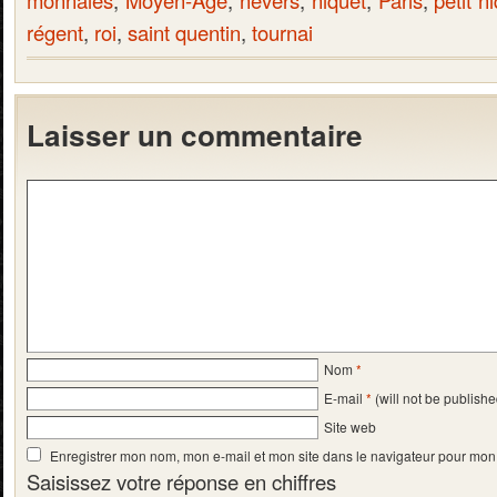
monnaies
,
Moyen-Age
,
nevers
,
niquet
,
Paris
,
petit n
régent
,
roi
,
saint quentin
,
tournai
Laisser un commentaire
Nom
*
E-mail
*
(will not be publishe
Site web
Enregistrer mon nom, mon e-mail et mon site dans le navigateur pour mo
Saisissez votre réponse en chiffres