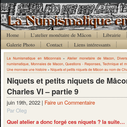
Home
L’atelier monétaire de Mâcon
Librairie
Galerie Photo
Contact
Liens intéressants
La Numismatique en Mâconnais
»
Atelier monetaire de Macon
,
Divers
numismatique
,
Monnaies de Macon
,
Questions - Reponses
,
Technique et m
Une monnaie une histoire
»
Niquets et petits niquets de Mâcon au nom de Char
Niquets et petits niquets de Mâc
Charles VI – partie 9
juin 19th, 2022 |
Faire un Commentaire
Par Oleg
Quel atelier a donc forgé ces niquets ? la suite…