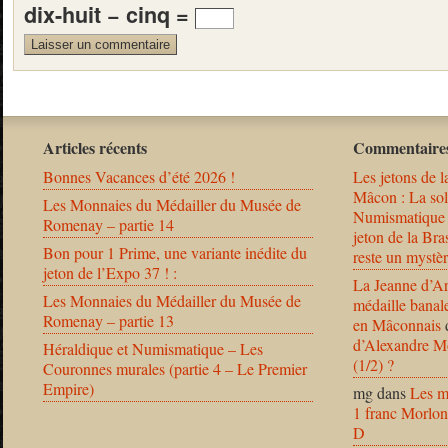
dix-huit − cinq =
Articles récents
Commentaires
Bonnes Vacances d’été 2026 !
Les jetons de l
Mâcon : La solu
Les Monnaies du Médailler du Musée de
Numismatique
Romenay – partie 14
jeton de la B
Bon pour 1 Prime, une variante inédite du
reste un mystèr
jeton de l’Expo 37 ! :
La Jeanne d’Ar
Les Monnaies du Médailler du Musée de
médaille banal
Romenay – partie 13
en Mâconnais
d’Alexandre Mo
Héraldique et Numismatique – Les
(1/2) ?
Couronnes murales (partie 4 – Le Premier
Empire)
mg
dans
Les m
1 franc Morlon
D