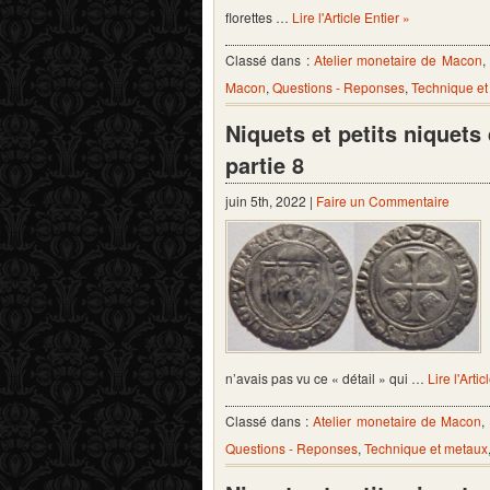
florettes …
Lire l'Article Entier »
Classé dans :
Atelier monetaire de Macon
Macon
,
Questions - Reponses
,
Technique et
Niquets et petits niquet
partie 8
juin 5th, 2022 |
Faire un Commentaire
n’avais pas vu ce « détail » qui …
Lire l'Artic
Classé dans :
Atelier monetaire de Macon
,
Questions - Reponses
,
Technique et metaux