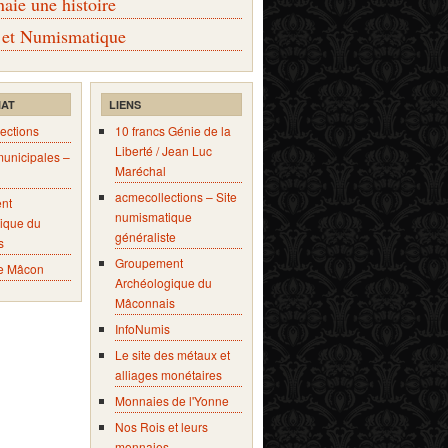
ie une histoire
 et Numismatique
IAT
LIENS
ections
10 francs Génie de la
Liberté / Jean Luc
municipales –
Maréchal
acmecollections – Site
nt
numismatique
ique du
généraliste
s
Groupement
e Mâcon
Archéologique du
Mâconnais
InfoNumis
Le site des métaux et
alliages monétaires
Monnaies de l'Yonne
Nos Rois et leurs
monnaies