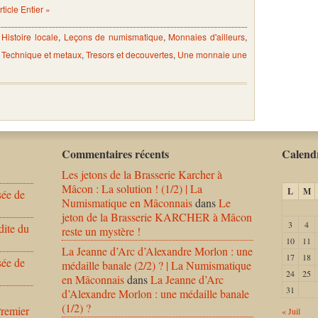
Article Entier »
,
Histoire locale
,
Leçons de numismatique
,
Monnaies d'ailleurs
,
,
Technique et metaux
,
Tresors et decouvertes
,
Une monnaie une
Commentaires récents
Calendr
Les jetons de la Brasserie Karcher à
Mâcon : La solution ! (1/2) | La
L
M
sée de
Numismatique en Mâconnais
dans
Le
jeton de la Brasserie KARCHER à Mâcon
3
4
dite du
reste un mystère !
10
11
La Jeanne d’Arc d’Alexandre Morlon : une
17
18
sée de
médaille banale (2/2) ? | La Numismatique
24
25
en Mâconnais
dans
La Jeanne d’Arc
31
d’Alexandre Morlon : une médaille banale
(1/2) ?
Premier
« Juil