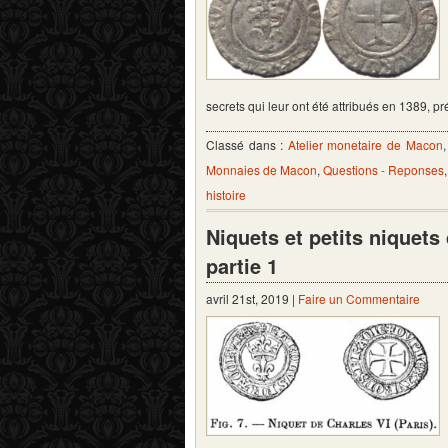
secrets qui leur ont été attribués en 1389, 
Classé dans :
Atelier monetaire de Macon
Monnaies de Macon
,
Questions - Reponses
histoire
Niquets et petits niquet
partie 1
avril 21st, 2019 |
Faire un Commentaire