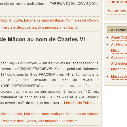
Une monna
légende de revers particulière : +TVRR0nVS(trèfle)CIVVIS(trèfle)
Vacances
Histoire locale
,
Leçons de numismatique
,
Monnaies de Macon
,
,
Tresors et decouvertes
,
Une monnaie une histoire
PARTENAR
Acme Coll
s de Mâcon au nom de Charles VI –
Archives 
Mâcon
Groupeme
par Oleg /- Pour Troyes – sur les niquets les légendes sont : à
Archéolog
l’avers : +kAR0LVS•FRAC0RV•ReX et le point est clairement
Mâconnai
13° donc sous la R de FRAC0RV mais 14° si l’on compte la
Musées d
« n » 11° absente du mot au revers :
+DVPLEX•TVR0nS•FRACIe et le point, ou peut-être un
croissant comme sur certains gros de l’émission de 1421, est
clairement 14° donc sous la « R » de « FRACIe » A l’avers il
u revers il suffit de compter les lettres …
Lire l'Article Entier »
Histoire locale
,
Leçons de numismatique
,
Monnaies de Macon
,
,
Tresors et decouvertes
,
Une monnaie une histoire