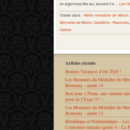
en argent bas titre qui, souvent n’a …
Lire l'
Classé dans :
Atelier monetaire de Macon
Monnaies de Macon
,
Questions - Reponses
histoire
Articles récents
Bonnes Vacances d’été 2026 !
Les Monnaies du Médailler du Mu
Romenay – partie 14
Bon pour 1 Prime, une variante iné
jeton de l’Expo 37 ! :
Les Monnaies du Médailler du Mu
Romenay – partie 13
Héraldique et Numismatique – Les
Couronnes murales (partie 4 – Le 