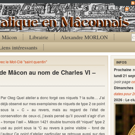
Co
de Mâcon
Librairie
Alexandre MORLON
Liens intéressants
vec le Mot-Clé "saint quentin"
INFOS
Prochaine 
s de Mâcon au nom de Charles VI –
lundi 21 se
(voir page
co
Dimanches 
dates pour 
Par Oleg Quel atelier a donc forgé ces niquets ? la suite… J’ai
2026 : Le c
déjà observé sur mes exemplaires de niquets de type 2 ce point
sous la « C » au revers, mais au regard de l’état de
conservation de ceux-ci, j’avais pensé qu’il pouvait s’agir d’un
« trompe l’œil ». Mâcon 1421 double tournois dit “niquet” type 2
usé au point sous la “C au revers à peine visible – fond de
l’auteur Ce point d’atelier particulier se retrouve aussi sur des