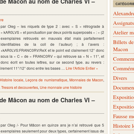
s de Mâcon au nom de Charles VI –
CATÉGORI
Alexandr
re
Assignat
par Oleg – les niquets de type 2 : avec « S » rétrograde à
Atelier 
« kAR0LVS » et ponctuation par deux points superposés « : » (2
exemplaires retrouvés en mauvais état mais parfaitement
Billets 
identifiables de la coll de l’auteur) ; à l’avers :
Macon
+kAR0LVS:FRANC0RV:ReX et le point est clairement 12° donc
sous la « C » de « FRANC0RV » qui retrouve sa « N » 11°, et
Commemor
donc écrit en toutes lettres, sur ce second type. au revers :
Commémo
irement 11°/12° donc entre les bases …
Lire l'Article Entier »
Divers
Histoire locale
,
Leçons de numismatique
,
Monnaies de Macon
,
Document
,
Tresors et decouvertes
,
Une monnaie une histoire
Expositi
s de Mâcon au nom de Charles VI –
Expositi
Fausse m
e
Histoire 
par Oleg /- Pour Mâcon en quinze ans je n’ai retrouvé que 5
exemplaires seulement pour deux types, certainement issus de