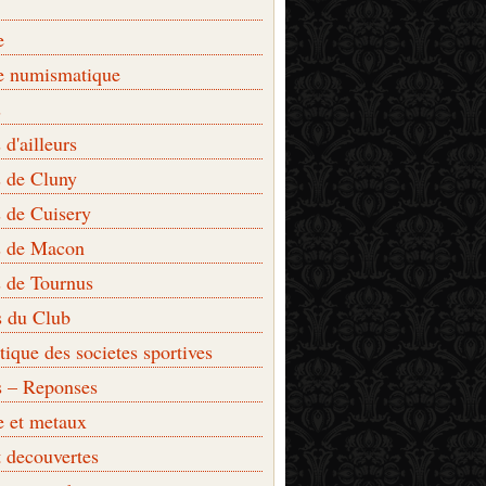
e
e numismatique
s
d'ailleurs
 de Cluny
 de Cuisery
 de Macon
 de Tournus
s du Club
que des societes sportives
s – Reponses
e et metaux
t decouvertes