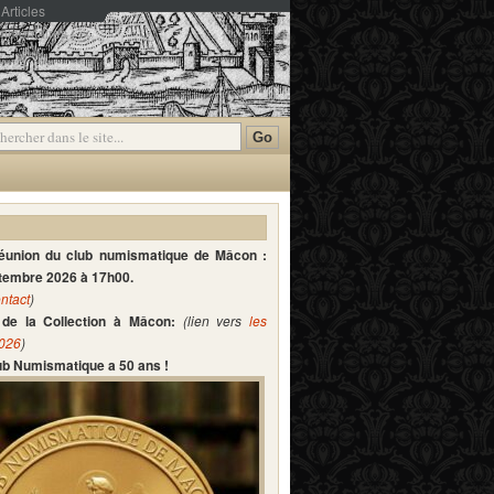
Articles
mmentaires
réunion du club numismatique de Mâcon :
ptembre 2026 à 17h00.
ntact
)
de la Collection à Mâcon:
(lien vers
les
2026
)
lub Numismatique a 50 ans !