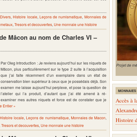
,
Divers
,
Histoire locale
,
Leçons de numismatique
,
Monnaies de
 metaux
,
Tresors et decouvertes
,
Une monnaie une histoire
s de Mâcon au nom de Charles VI –
Par Oleg Introduction : Je reviens aujourd’hui sur les niquets de
Projet de m
Mâcon, plus particulièrement sur le type 2 suite à l’acquisition
que j’ai faite récemment d’un exemplaire dans un état de
conservation bien supérieur à ceux que je possédais déjà. Son
examen me laisse aujourd’hui perplexe, et pose la question de
MONNAIES
l’atelier qui l’a produit, d’autant que j’ai été amené à ré-
Accès à l
examiner mes autres niquets et force est de constater que je
le Entier »
Alexandr
Histoire locale
,
Leçons de numismatique
,
Monnaies de Macon
,
Histoire
,
Tresors et decouvertes
,
Une monnaie une histoire