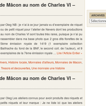
s de Mâcon au nom de Charles VI –
ARCHIVES
Archives
par Oleg NB : je n’ai à ce jour jamais vu d’exemplaire de niquet
ou de petit niquet pour l’atelier de Nevers dont les productions
au nom de Charles VI sont toutes très rares, puisque je n’ai pu
rassembler dans ma base photo que 2 gros dits florettes de la
5ème émission royale de 1419 (1 exemplaire collection
Bailhache du fond de la BNF, le second coll. de l’auteur), et 9
exemplaires de la 7ème émission royale …
Lire l'Article Entier »
ivers
,
Histoire locale
,
Monnaies d'ailleurs
,
Monnaies de Macon
,
,
Tresors et decouvertes
,
Une monnaie une histoire
s de Mâcon au nom de Charles VI –
par Oleg Les ateliers connus pour avoir produits des niquets et
petits niquets et leur marque : Je ne liste ici que les ateliers