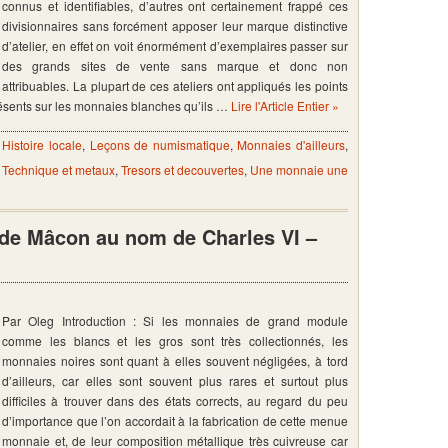
connus et identifiables, d’autres ont certainement frappé ces
divisionnaires sans forcément apposer leur marque distinctive
d’atelier, en effet on voit énormément d’exemplaires passer sur
des grands sites de vente sans marque et donc non
attribuables. La plupart de ces ateliers ont appliqués les points
présents sur les monnaies blanches qu’ils …
Lire l'Article Entier »
,
Histoire locale
,
Leçons de numismatique
,
Monnaies d'ailleurs
,
,
Technique et metaux
,
Tresors et decouvertes
,
Une monnaie une
s de Mâcon au nom de Charles VI –
Par Oleg Introduction : Si les monnaies de grand module
comme les blancs et les gros sont très collectionnés, les
monnaies noires sont quant à elles souvent négligées, à tord
d’ailleurs, car elles sont souvent plus rares et surtout plus
difficiles à trouver dans des états corrects, au regard du peu
d’importance que l’on accordait à la fabrication de cette menue
monnaie et, de leur composition métallique très cuivreuse car