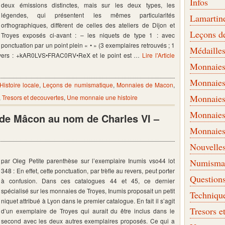
Infos
deux émissions distinctes, mais sur les deux types, les
légendes, qui présentent les mêmes particularités
Lamartin
orthographiques, diffèrent de celles des ateliers de Dijon et
Leçons d
Troyes exposés ci-avant : – les niquets de type 1 : avec
ponctuation par un point plein « • » (3 exemplaires retrouvés ; 1
Médaille
l’avers : +kAR0LVS•FRAC0RV•ReX et le point est …
Lire l'Article
Monnaies 
Monnaies
Histoire locale
,
Leçons de numismatique
,
Monnaies de Macon
,
Monnaies
,
Tresors et decouvertes
,
Une monnaie une histoire
Monnaies
s de Mâcon au nom de Charles VI –
Monnaies
Nouvelle
par Oleg Petite parenthèse sur l’exemplaire Inumis vso44 lot
Numismati
348 : En effet, cette ponctuation, par trèfle au revers, peut porter
Question
à confusion. Dans ces catalogues 44 et 45, ce dernier
spécialisé sur les monnaies de Troyes, Inumis proposait un petit
Techniqu
niquet attribué à Lyon dans le premier catalogue. En fait il s’agit
Tresors e
d’un exemplaire de Troyes qui aurait du être inclus dans le
second avec les deux autres exemplaires proposés. Ce qui a