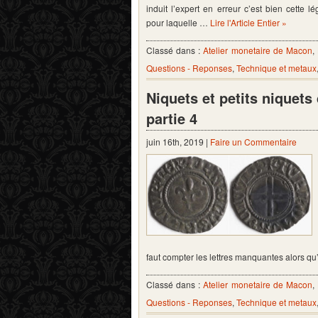
induit l’expert en erreur c’est bien cette 
pour laquelle …
Lire l'Article Entier »
Classé dans :
Atelier monetaire de Macon
,
Questions - Reponses
,
Technique et metaux
Niquets et petits niquet
partie 4
juin 16th, 2019 |
Faire un Commentaire
faut compter les lettres manquantes alors qu’a
Classé dans :
Atelier monetaire de Macon
,
Questions - Reponses
,
Technique et metaux