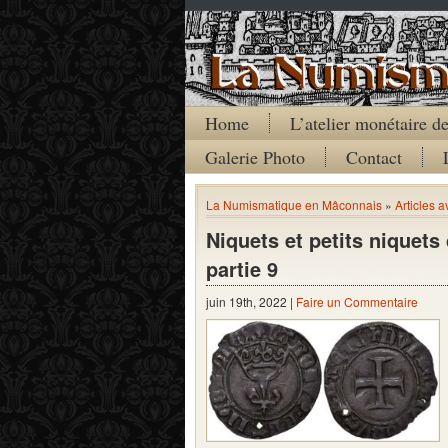
Home
L’atelier monétaire 
Galerie Photo
Contact
La Numismatique en Mâconnais
»
Articles a
Niquets et petits niquet
partie 9
juin 19th, 2022 |
Faire un Commentaire