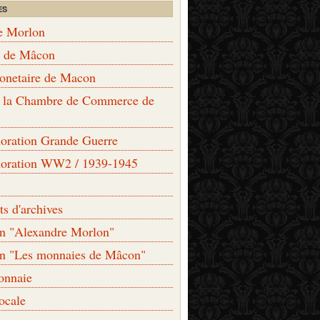
ES
e Morlon
s de Mâcon
monetaire de Macon
de la Chambre de Commerce de
ation Grande Guerre
ration WW2 / 1939-1945
s d'archives
on "Alexandre Morlon"
on "Les monnaies de Mâcon"
onnaie
locale