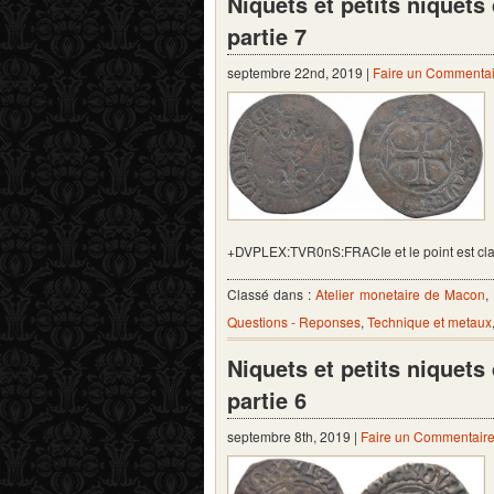
Niquets et petits niquet
partie 7
septembre 22nd, 2019 |
Faire un Commentai
+DVPLEX:TVR0nS:FRACIe et le point est cla
Classé dans :
Atelier monetaire de Macon
,
Questions - Reponses
,
Technique et metaux
Niquets et petits niquet
partie 6
septembre 8th, 2019 |
Faire un Commentair