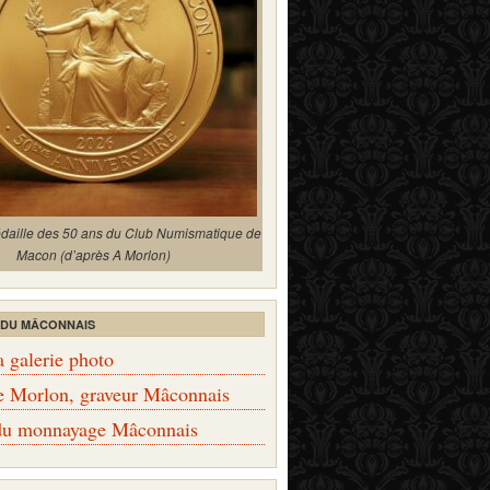
édaille des 50 ans du Club Numismatique de
Macon (d’après A Morlon)
 DU MÂCONNAIS
a galerie photo
e Morlon, graveur Mâconnais
 du monnayage Mâconnais