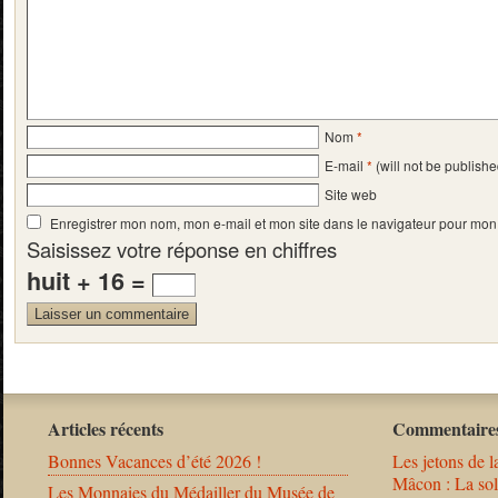
Nom
*
E-mail
*
(will not be publishe
Site web
Enregistrer mon nom, mon e-mail et mon site dans le navigateur pour mo
Saisissez votre réponse en chiffres
huit + 16 =
Articles récents
Commentaires
Bonnes Vacances d’été 2026 !
Les jetons de l
Mâcon : La solu
Les Monnaies du Médailler du Musée de