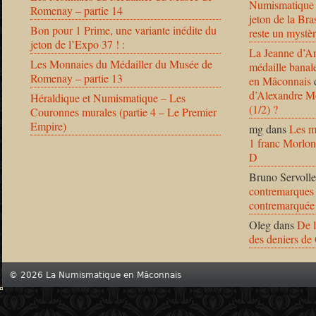
Numismatique
Romenay – partie 14
jeton de la B
Bon pour 1 Prime, une variante inédite du
reste un mystèr
jeton de l’Expo 37 ! :
La Jeanne d’Ar
Les Monnaies du Médailler du Musée de
médaille banal
Romenay – partie 13
en Mâconnais
d’Alexandre Mo
Héraldique et Numismatique – Les
(1/2) ?
Couronnes murales (partie 4 – Le Premier
Empire)
mg
dans
Les m
1 franc Morlon
D
Bruno Servolle
contremarques 
contremarquée
Oleg
dans
De l
des deniers de
© 2026 La Numismatique en Mâconnais