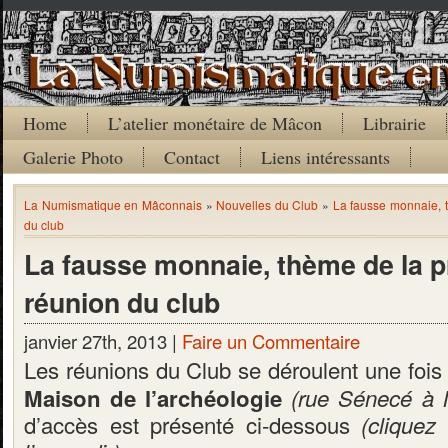
Home
L’atelier monétaire de Mâcon
Librairie
Galerie Photo
Contact
Liens intéressants
La Numismatique en Mâconnais
»
Nouvelles du Club
»
La fausse monnaie, 
du club
La fausse monnaie, thème de la 
réunion du club
janvier 27th, 2013 |
Faire un Commentaire
Les réunions du Club se déroulent une fois 
Maison de l’archéologie
(rue Sénecé à 
d’accès est présenté ci-dessous
(cliquez