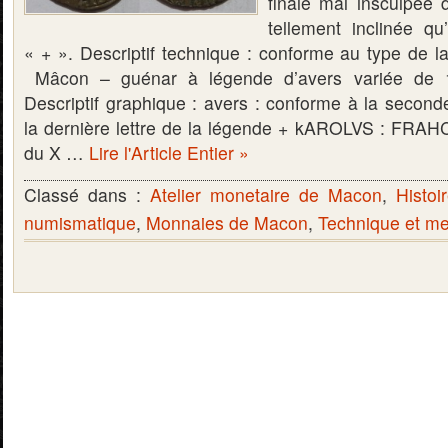
finale mal insculpée 
tellement inclinée q
« + ». Descriptif technique : conforme au type de
Mâcon – guénar à légende d’avers variée de 
Descriptif graphique : avers : conforme à la second
la dernière lettre de la légende + kAROLVS : FRAH
du X …
Lire l'Article Entier »
Classé dans :
Atelier monetaire de Macon
,
Histoi
numismatique
,
Monnaies de Macon
,
Technique et m