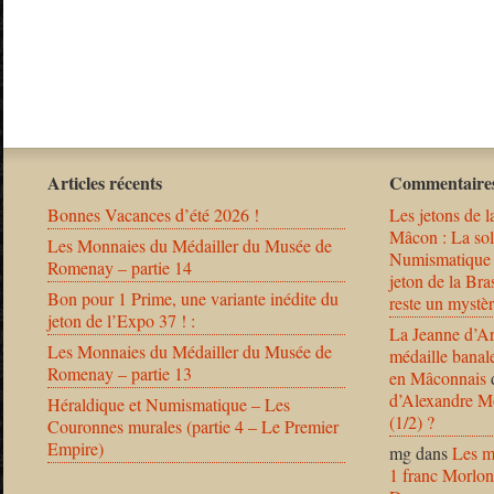
Articles récents
Commentaires
Bonnes Vacances d’été 2026 !
Les jetons de l
Mâcon : La solu
Les Monnaies du Médailler du Musée de
Numismatique
Romenay – partie 14
jeton de la B
Bon pour 1 Prime, une variante inédite du
reste un mystèr
jeton de l’Expo 37 ! :
La Jeanne d’Ar
Les Monnaies du Médailler du Musée de
médaille banal
Romenay – partie 13
en Mâconnais
d’Alexandre Mo
Héraldique et Numismatique – Les
(1/2) ?
Couronnes murales (partie 4 – Le Premier
Empire)
mg
dans
Les m
1 franc Morlon