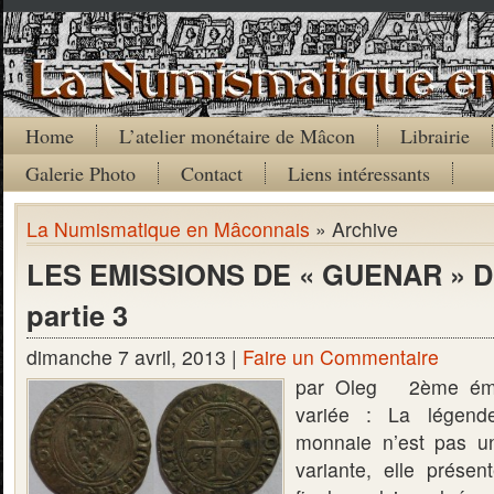
Home
L’atelier monétaire de Mâcon
Librairie
Galerie Photo
Contact
Liens intéressants
La Numismatique en Mâconnais
» Archive
LES EMISSIONS DE « GUENAR » 
partie 3
dimanche 7 avril, 2013 |
Faire un Commentaire
par Oleg 2ème émis
variée : La légend
monnaie n’est pas u
variante, elle prése