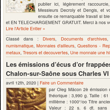
publier ici, légèrement raccourcie
Messieurs Decroly et Dengis, et vo
ensuite ce remarquable travail si bie
et EN TELECHARGEMENT GRATUIT. Merci à nos voi
Lire l'Article Entier »
Classé dans :
Divers
,
Documents d'archives
numismatique
,
Monnaies d'ailleurs
,
Questions - Re
metaux
,
Tresors et decouvertes
,
Une monnaie une hi
Les émissions d’écus d’or frappée
Chalon-sur-Saône sous Charles VI 
avril 12th, 2020 |
Faire un Commentaire
par Oleg Mâcon 2è émission 
théorique : 3,990 g. Taille : 6
millième : 1000°/oo Titre ancie
Valeur : 22 s. 6 dt. sans m