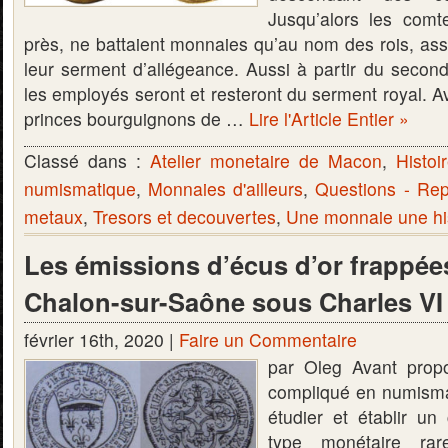
Jusqu’alors les comt
près, ne battaient monnaies qu’au nom des rois, ass
leur serment d’allégeance. Aussi à partir du second 
les employés seront et resteront du serment royal. 
princes bourguignons de …
Lire l'Article Entier »
Classé dans :
Atelier monetaire de Macon
,
Histoi
numismatique
,
Monnaies d'ailleurs
,
Questions - Re
metaux
,
Tresors et decouvertes
,
Une monnaie une hi
Les émissions d’écus d’or frappée
Chalon-sur-Saône sous Charles VI 
février 16th, 2020 |
Faire un Commentaire
par Oleg Avant propo
compliqué en numisma
étudier et établir u
type monétaire rar