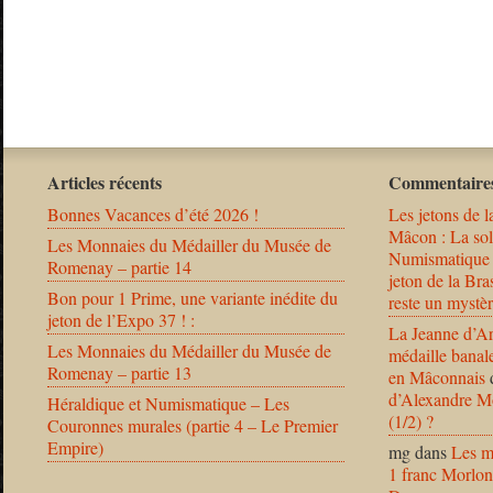
Articles récents
Commentaires
Bonnes Vacances d’été 2026 !
Les jetons de l
Mâcon : La solu
Les Monnaies du Médailler du Musée de
Numismatique
Romenay – partie 14
jeton de la B
Bon pour 1 Prime, une variante inédite du
reste un mystèr
jeton de l’Expo 37 ! :
La Jeanne d’Ar
Les Monnaies du Médailler du Musée de
médaille banal
Romenay – partie 13
en Mâconnais
d’Alexandre Mo
Héraldique et Numismatique – Les
(1/2) ?
Couronnes murales (partie 4 – Le Premier
Empire)
mg
dans
Les m
1 franc Morlon