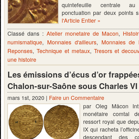
quintefeuille centrale au
ponctuation par deux points
l'Article Entier »
Classé dans :
Atelier monetaire de Macon
,
Histoi
numismatique
,
Monnaies d'ailleurs
,
Monnaies de
Reponses
,
Technique et metaux
,
Tresors et decou
une histoire
Les émissions d’écus d’or frappée
Chalon-sur-Saône sous Charles VI 
mars 1st, 2020 |
Faire un Commentaire
par Oleg Mâcon Intro
monétaire comtal 
ressort royal que dep
IX qui racheta l’offic
descendant des c