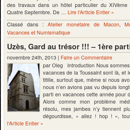
des travaux dans un hôtel particulier du XIVème 
Quatre Septembre. De …
Lire l'Article Entier »
Classé dans :
Atelier monetaire de Macon
,
M
Vacances et Numismatique
Uzès, Gard au trésor !!! – 1ère part
novembre 24th, 2013 |
Faire un Commentaire
par Oleg Introduction Nous sommes f
vacances de la Toussaint sont là, et 
titille, surtout que, même si nous a
nous n’en avions pas vu depuis longt
parti en vacances cette année pour d
Alors comme mon problème médic
résolu, mes jambes n’y tiennent plus
dégourdisse, « allez ! hop ! », to
l'Article Entier »