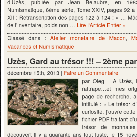
d’Uzès, publiée par Jean Belaubre, en 19
Numismatique, 6ème série, Tome XXIV, pages 92 à 
XII : Retranscription des pages 122 à 124 : « … Mâc
de l’inventaire, poids non …
Lire l'Article Entier »
Classé dans :
Atelier monetaire de Macon
,
M
Vacances et Numismatique
Uzès, Gard au trésor !!! – 2ème par
décembre 15th, 2013 |
Faire un Commentaire
par Oleg A Uzès, l
rattrape…et mes ori
page de recherche, ap
intitulé : « Le trésor 
curiosité, j’ouvre cet
fichier PDF traitant d’
trésor de monnaie
découvert il y a quarante ans tout juste, le 15 no