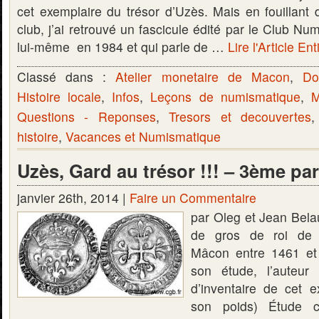
cet exemplaire du trésor d’Uzès. Mais en fouillant 
club, j’ai retrouvé un fascicule édité par le Club 
lui-même en 1984 et qui parle de …
Lire l'Article Ent
Classé dans :
Atelier monetaire de Macon
,
Do
Histoire locale
,
Infos
,
Leçons de numismatique
,
M
Questions - Reponses
,
Tresors et decouvertes
histoire
,
Vacances et Numismatique
Uzès, Gard au trésor !!! – 3ème par
janvier 26th, 2014 |
Faire un Commentaire
par Oleg et Jean Bel
de gros de roi de 
Mâcon entre 1461 et
son étude, l’auteu
d’inventaire de cet e
son poids) Étude c