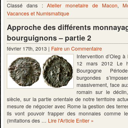
Classé dans :
Atelier monetaire de Macon
,
M
Vacances et Numismatique
Approche des différents monnaya
bourguignons – partie 2
février 17th, 2013 |
Faire un Commentaire
Intervention d’Oleg à 
12 mars 2012 Le h
Bourgogne Période m
burgondes s’imposen
massivement, face aux
romain sur le décli
siècle, sur la partie orientale de notre territoire actu
mesure de négocier avec Rome la gestion des terres 
ils vont pouvoir frapper des monnaies comme le
(imitations des …
Lire l'Article Entier »