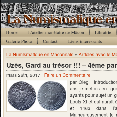
Home
L’atelier monétaire de Mâcon
Librairie
Galerie Photo
Contact
Liens intéressants
La Numismatique en Mâconnais
»
Articles avec le Mo
Uzès, Gard au trésor !!! – 4ème par
mars 26th, 2017 |
Faire un Commentaire
par Oleg Introduction 
ans je mettais en lign
ayants pour sujet un 
Louis XI et qui aurait
et 1463 dans l’a
Malheureusement je n