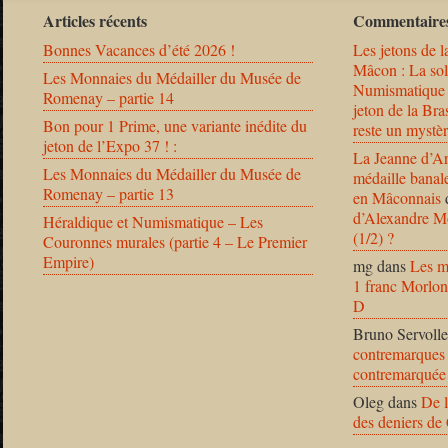
Articles récents
Commentaires
Bonnes Vacances d’été 2026 !
Les jetons de l
Mâcon : La solu
Les Monnaies du Médailler du Musée de
Numismatique
Romenay – partie 14
jeton de la B
Bon pour 1 Prime, une variante inédite du
reste un mystèr
jeton de l’Expo 37 ! :
La Jeanne d’Ar
Les Monnaies du Médailler du Musée de
médaille banal
Romenay – partie 13
en Mâconnais
d’Alexandre Mo
Héraldique et Numismatique – Les
(1/2) ?
Couronnes murales (partie 4 – Le Premier
Empire)
mg
dans
Les m
1 franc Morlon
D
Bruno Servolle
contremarques 
contremarquée
Oleg
dans
De l
des deniers de