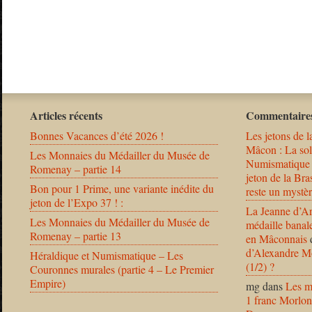
Articles récents
Commentaires
Bonnes Vacances d’été 2026 !
Les jetons de l
Mâcon : La solu
Les Monnaies du Médailler du Musée de
Numismatique
Romenay – partie 14
jeton de la B
Bon pour 1 Prime, une variante inédite du
reste un mystèr
jeton de l’Expo 37 ! :
La Jeanne d’Ar
Les Monnaies du Médailler du Musée de
médaille banal
Romenay – partie 13
en Mâconnais
d’Alexandre Mo
Héraldique et Numismatique – Les
(1/2) ?
Couronnes murales (partie 4 – Le Premier
Empire)
mg
dans
Les m
1 franc Morlon