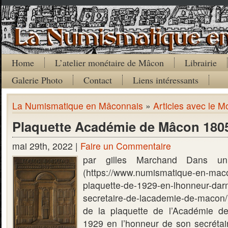
Home
L’atelier monétaire de Mâcon
Librairie
Galerie Photo
Contact
Liens intéressants
La Numismatique en Mâconnais
»
Articles avec le M
Plaquette Académie de Mâcon 180
mai 29th, 2022 |
Faire un Commentaire
par gilles Marchand Dans un 
(https://www.numismatique-en-maco
plaquette-de-1929-en-lhonneur-dar
secretaire-de-lacademie-de-macon/)
de la plaquette de l’Académie 
1929 en l’honneur de son secréta