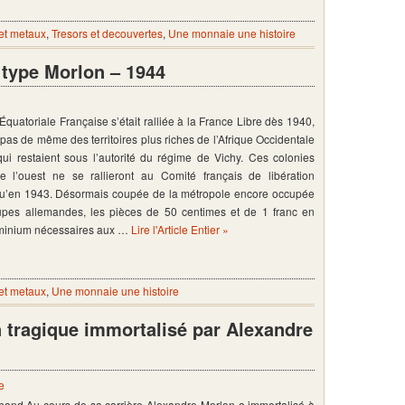
et metaux
,
Tresors et decouvertes
,
Une monnaie une histoire
 type Morlon – 1944
e Équatoriale Française s’était ralliée à la France Libre dès 1940,
it pas de même des territoires plus riches de l’Afrique Occidentale
ui restaient sous l’autorité du régime de Vichy. Ces colonies
de l’ouest ne se rallieront au Comité français de libération
qu’en 1943. Désormais coupée de la métropole encore occupée
oupes allemandes, les pièces de 50 centimes et de 1 franc en
minium nécessaires aux …
Lire l'Article Entier »
et metaux
,
Une monnaie une histoire
 tragique immortalisé par Alexandre
e
hand Au cours de sa carrière Alexandre Morlon a immortalisé à