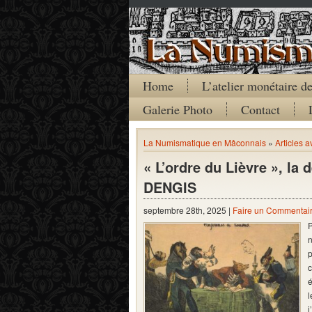
Home
L’atelier monétaire 
Galerie Photo
Contact
La Numismatique en Mâconnais
»
Articles 
« L’ordre du Lièvre », la
DENGIS
septembre 28th, 2025 |
Faire un Commentai
P
c
é
l
j