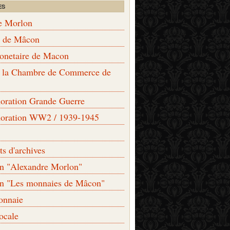
ES
e Morlon
s de Mâcon
monetaire de Macon
de la Chambre de Commerce de
ation Grande Guerre
ration WW2 / 1939-1945
s d'archives
on "Alexandre Morlon"
on "Les monnaies de Mâcon"
onnaie
locale