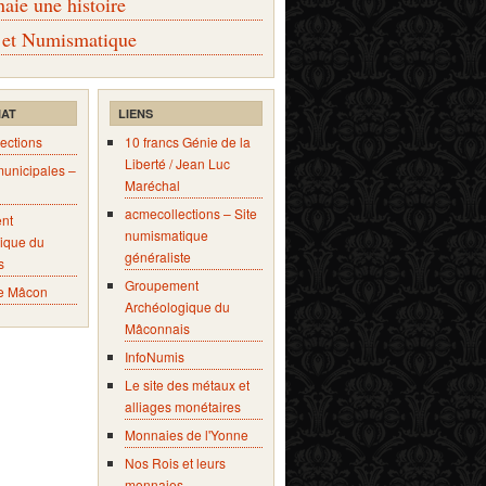
ie une histoire
 et Numismatique
IAT
LIENS
ections
10 francs Génie de la
Liberté / Jean Luc
municipales –
Maréchal
acmecollections – Site
nt
numismatique
ique du
généraliste
s
Groupement
e Mâcon
Archéologique du
Mâconnais
InfoNumis
Le site des métaux et
alliages monétaires
Monnaies de l'Yonne
Nos Rois et leurs
monnaies