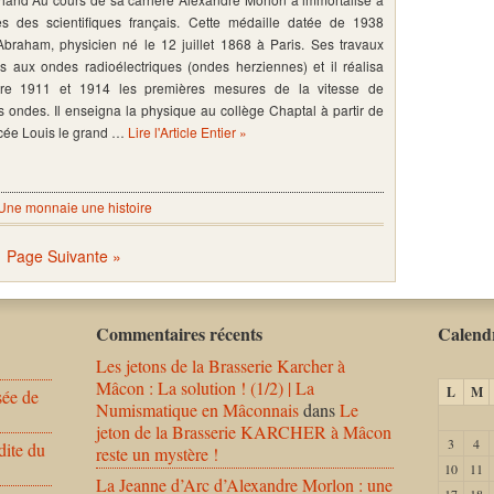
es des scientifiques français. Cette médaille datée de 1938
Abraham, physicien né le 12 juillet 1868 à Paris. Ses travaux
s aux ondes radioélectriques (ondes herziennes) et il réalisa
re 1911 et 1914 les premières mesures de la vitesse de
 ondes. Il enseigna la physique au collège Chaptal à partir de
ycée Louis le grand …
Lire l'Article Entier »
Une monnaie une histoire
Page Suivante »
Commentaires récents
Calendr
Les jetons de la Brasserie Karcher à
Mâcon : La solution ! (1/2) | La
L
M
sée de
Numismatique en Mâconnais
dans
Le
jeton de la Brasserie KARCHER à Mâcon
3
4
dite du
reste un mystère !
10
11
La Jeanne d’Arc d’Alexandre Morlon : une