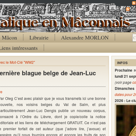
Co
de Mâcon
Librairie
Alexandre MORLON
Liens intéressants
avec le Mot-Clé "WW2"
INFOS
Prochaine 
 dernière blague belge de Jean-Luc
lundi 21 se
(voir page
co
Dimanches 
re
dates pour 
ar Oleg C’est avec plaisir que je vous transmets ici une bonne
2026 : Le c
nouvelle, nos voisins belges du Val de Salm, et plus
particulièrement Jean-Luc Dengis publie un nouveau corpus,
onsacré à l’Ordre du Lièvre, dont je copie/colle la notice
ditoriale et les liens de téléchargement GRATUIT. Ce n’est pas
e premier forfait de cet auteur (que j’adore lire, j’avoue) et
’espère qu’il nous fournira encore et encore les fruits de son