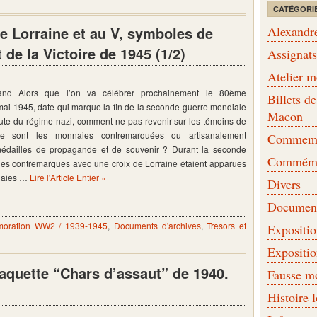
CATÉGORI
de Lorraine et au V, symboles de
Alexandr
 de la Victoire de 1945 (1/2)
Assignat
Atelier 
hand Alors que l’on va célébrer prochainement le 80ème
Billets 
mai 1945, date qui marque la fin de la seconde guerre mondiale
Macon
ute du régime nazi, comment ne pas revenir sur les témoins de
e sont les monnaies contremarquées ou artisanalement
Commemor
édailles de propagande et de souvenir ? Durant la seconde
Commémo
des contremarques avec une croix de Lorraine étaient apparues
naies …
Lire l'Article Entier »
Divers
Document
oration WW2 / 1939-1945
,
Documents d'archives
,
Tresors et
Expositi
Expositi
laquette “Chars d’assaut” de 1940.
Fausse m
Histoire 