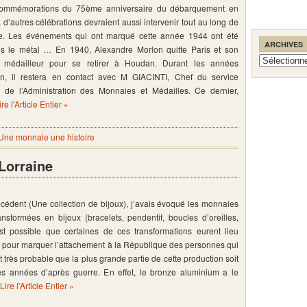
commémorations du 75ème anniversaire du débarquement en
d’autres célébrations devraient aussi intervenir tout au long de
e. Les événements qui ont marqué cette année 1944 ont été
ARCHIVES
s le métal … En 1940, Alexandre Morlon quitte Paris et son
Archives
e médailleur pour se retirer à Houdan. Durant les années
on, il restera en contact avec M GIACINTI, Chef du service
 de l’Administration des Monnaies et Médailles. Ce dernier,
ire l'Article Entier »
Une monnaie une histoire
Lorraine
écédent (Une collection de bijoux), j’avais évoqué les monnaies
nsformées en bijoux (bracelets, pendentif, boucles d’oreilles,
est possible que certaines de ces transformations eurent lieu
n pour marquer l’attachement à la République des personnes qui
st très probable que la plus grande partie de cette production soit
es années d’après guerre. En effet, le bronze aluminium a le
Lire l'Article Entier »