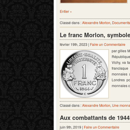
Entier »
Classé dans :
Alexandre Morlon
,
Documents 
Le franc Morlon, symbole 
février 19th, 2023 |
Faire un Commentaire
par gilles 
République,
Vichy, va f
francisque
monnaies a
Londres po
monnaies c
Classé dans :
Alexandre Morlon
,
Une monnai
Aux combattants de 1944
juin 9th, 2019 |
Faire un Commentaire