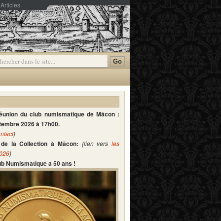
Articles
mmentaires
réunion du club numismatique de Mâcon :
ptembre 2026 à 17h00.
ntact
)
de la Collection à Mâcon:
(lien vers
les
2026
)
lub Numismatique a 50 ans !