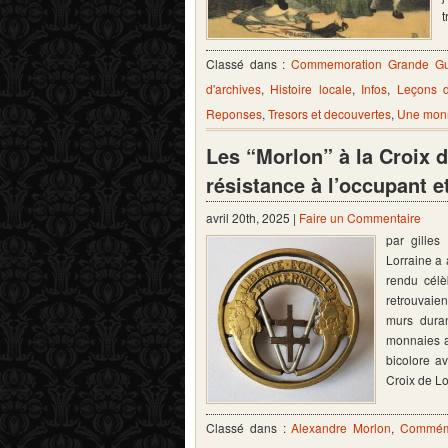
t
Classé dans :
Commemoration Grande Gu
d'archives
,
Histoire locale
,
Infos
,
Leçons 
Reponses
,
Tresors et decouvertes
,
Une monn
Les “Morlon” à la Croix 
résistance à l’occupant et
avril 20th, 2025 |
Faire un Commentaire
par gille
Lorraine a 
rendu cél
retrouvaien
murs duran
monnaies ar
bicolore a
Croix de L
Classé dans :
Alexandre Morlon
,
Commém