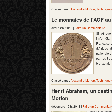
Classé dans :
Alexandre Morlon
,
Technique 
Le monnaies de l’AOF au
avril 14th, 2019 |
Faire un Commentaire
Si l’Afriqu
il n’en éta
Française q
d’Afrique 
nationale 
par les tr
bronze alu
Classé dans :
Alexandre Morlon
,
Technique 
Henri Abraham, un destin
Morlon
décembre 16th, 2018 |
Faire un Commentair
par Gilles Marc