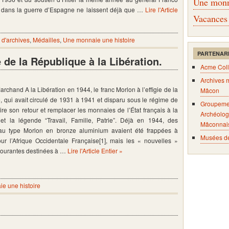
Une monna
dans la guerre d’Espagne ne laissent déjà que …
Lire l'Article
Vacances
d'archives
,
Médailles
,
Une monnaie une histoire
PARTENAR
de la République à la Libération.
Acme Coll
Archives 
Marchand A la Libération en 1944, le franc Morlon à l’effigie de la
Mâcon
 qui avait circulé de 1931 à 1941 et disparu sous le régime de
Groupeme
aire son retour et remplacer les monnaies de l’État français à la
Archéolog
 et la légende “Travail, Famille, Patrie”. Déjà en 1944, des
Mâconnai
u type Morlon en bronze aluminium avaient été frappées à
Musées d
ur l’Afrique Occidentale Française[1], mais les « nouvelles »
ourantes destinées à …
Lire l'Article Entier »
e une histoire