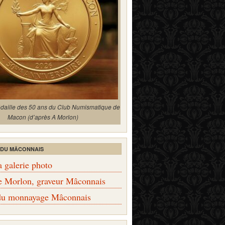
édaille des 50 ans du Club Numismatique de
Macon (d’après A Morlon)
 DU MÂCONNAIS
a galerie photo
e Morlon, graveur Mâconnais
 du monnayage Mâconnais