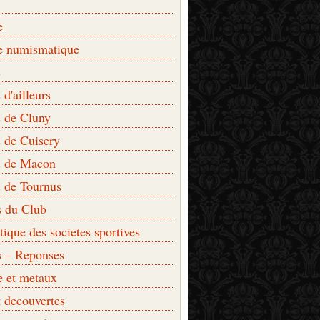
e
e numismatique
s
d'ailleurs
 de Cluny
 de Cuisery
 de Macon
 de Tournus
s du Club
que des societes sportives
s – Reponses
e et metaux
t decouvertes