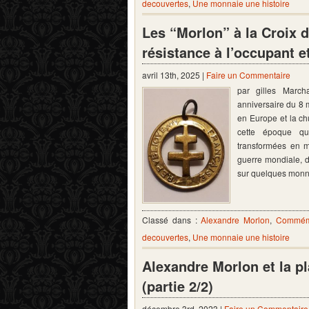
decouvertes
,
Une monnaie une histoire
Les “Morlon” à la Croix 
résistance à l’occupant et
avril 13th, 2025 |
Faire un Commentaire
par gilles Marc
anniversaire du 8 
en Europe et la ch
cette époque qu
transformées en m
guerre mondiale, 
sur quelques mon
Classé dans :
Alexandre Morlon
,
Commém
decouvertes
,
Une monnaie une histoire
Alexandre Morlon et la p
(partie 2/2)
décembre 3rd, 2023 |
Faire un Commentaire