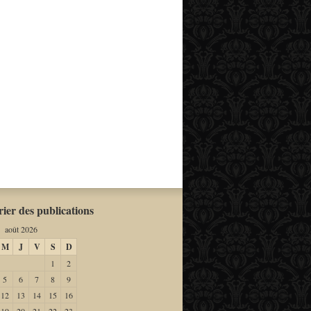
ier des publications
août 2026
M
J
V
S
D
1
2
5
6
7
8
9
12
13
14
15
16