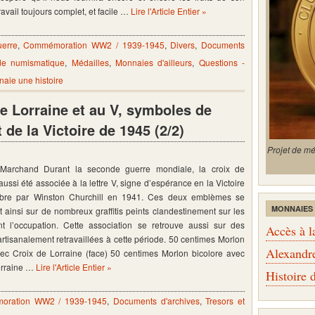
ravail toujours complet, et facile …
Lire l'Article Entier »
erre
,
Commémoration WW2 / 1939-1945
,
Divers
,
Documents
de numismatique
,
Médailles
,
Monnaies d'ailleurs
,
Questions -
aie une histoire
de Lorraine et au V, symboles de
 de la Victoire de 1945 (2/2)
Projet de m
s Marchand Durant la seconde guerre mondiale, la croix de
aussi été associée à la lettre V, signe d’espérance en la Victoire
èbre par Winston Churchill en 1941. Ces deux emblèmes se
MONNAIES
t ainsi sur de nombreux graffitis peints clandestinement sur les
t l’occupation. Cette association se retrouve aussi sur des
Accès à l
tisanalement retravaillées à cette période. 50 centimes Morlon
Alexandr
vec Croix de Lorraine (face) 50 centimes Morlon bicolore avec
orraine …
Lire l'Article Entier »
Histoire
oration WW2 / 1939-1945
,
Documents d'archives
,
Tresors et