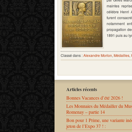
maintes repris
célèbre Henri 
furent consacré
notamment ent
propagation des
1891 puis au l
Classé dans :
Alexandre Morlon
,
Médailles
,
Articles récents
Bonnes Vacances d’été 2026 !
Les Monnaies du Médailler du Mu
Romenay – partie 14
Bon pour 1 Prime, une variante iné
jeton de l’Expo 37 ! :