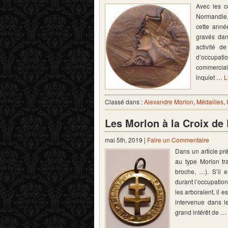
Avec les 
Normandie, 
cette anné
gravés dan
activité d
d’occupati
commercial
inquiet …
L
Classé dans :
Alexandre Morlon
,
Médailles
,
Les Morlon à la Croix de 
mai 5th, 2019 |
Faire un Commentaire
Dans un article pr
au type Morlon tra
broche, …). S’il 
durant l’occupatio
les arboraient, il e
intervenue dans l
grand intérêt de …