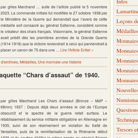
Infos
par gilles Marchand … suite de l’article publié le 5 novembre
Lamartin
2023. La commande initiale fut modifiée le 27 octobre 1938 par
le Ministère de la Guerre qui demandait que l’avers de cette
Leçons d
médaille soit consacré au général Estienne, considéré comme
Médaille
le créateur des chars français. Visionnaire, le général Estienne
avait prédit dès les premières années de la Grande Guerre
Monnaies 
(1914-1918) que la victoire reviendrait à celui qui parviendrait à
Monnaies
placer un canon de 75 dans une …
Lire l'Article Entier »
Monnaies
d'archives
,
Médailles
,
Une monnaie une histoire
Monnaies
laquette “Chars d’assaut” de 1940.
Monnaies
Nouvelle
Numismati
par gilles Marchand Les Chars d’assaut (Bronze – MdP –
68mm) 1937 : Depuis déjà deux années le ciel de l’Europe
Question
obscurcit et le spectre de la guerre refait surface. Le
Techniqu
rétablissement du service militaire obligatoire en Allemagne en
1935, suivi de son réarmement en violation du traité de
Tresors e
Versailles, puis de la remilitarisation de la Rhénanie début
1936 et du soutien d’Hitler la même année au général Franco