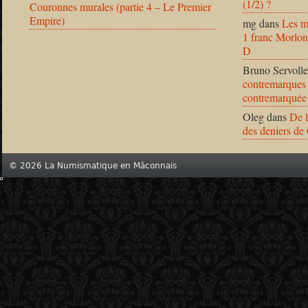
(1/2) ?
Couronnes murales (partie 4 – Le Premier
Empire)
mg
dans
Les m
1 franc Morlon
D
Bruno Servolle
contremarques 
contremarquée
Oleg
dans
De l
des deniers de
© 2026 La Numismatique en Mâconnais