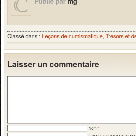
Publié par
mg
Classé dans :
Leçons de numismatique
,
Tresors et d
Laisser un commentaire
Nom
*
E-mail
*
(will not be publishe