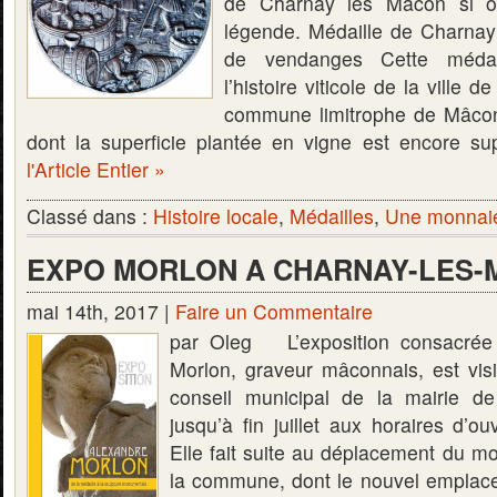
de Charnay lès Mâcon si o
légende. Médaille de Charna
de vendanges Cette méda
l’histoire viticole de la ville
commune limitrophe de Mâcon
dont la superficie plantée en vigne est encore 
l'Article Entier »
Classé dans :
Histoire locale
,
Médailles
,
Une monnaie
EXPO MORLON A CHARNAY-LES
mai 14th, 2017 |
Faire un Commentaire
par Oleg L’exposition consacrée
Morlon, graveur mâconnais, est visi
conseil municipal de la mairie d
jusqu’à fin juillet aux horaires d’ou
Elle fait suite au déplacement du 
la commune, dont le nouvel emplace