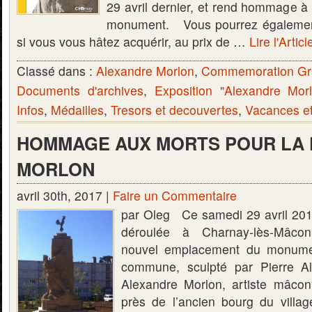
29 avril dernier, et rend hommage à l
monument. Vous pourrez également
si vous vous hâtez acquérir, au prix de …
Lire l'Artic
Classé dans :
Alexandre Morlon
,
Commemoration Gr
Documents d'archives
,
Exposition "Alexandre Mor
Infos
,
Médailles
,
Tresors et decouvertes
,
Vacances e
HOMMAGE AUX MORTS POUR LA 
MORLON
avril 30th, 2017 |
Faire un Commentaire
par Oleg Ce samedi 29 avril 2017
déroulée à Charnay-lès-Mâcon,
nouvel emplacement du monume
commune, sculpté par Pierre Al
Alexandre Morlon, artiste mâcon
près de l’ancien bourg du villag