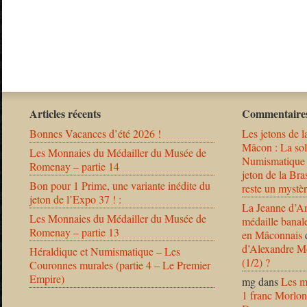
Articles récents
Commentaires
Bonnes Vacances d’été 2026 !
Les jetons de l
Mâcon : La solu
Les Monnaies du Médailler du Musée de
Numismatique
Romenay – partie 14
jeton de la B
Bon pour 1 Prime, une variante inédite du
reste un mystèr
jeton de l’Expo 37 ! :
La Jeanne d’Ar
Les Monnaies du Médailler du Musée de
médaille banal
Romenay – partie 13
en Mâconnais
d’Alexandre Mo
Héraldique et Numismatique – Les
(1/2) ?
Couronnes murales (partie 4 – Le Premier
Empire)
mg
dans
Les m
1 franc Morlon