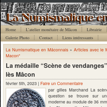
Home
L’atelier monétaire de Mâcon
Librairie
Galerie Photo
Contact
Liens intéressants
La Numismatique en Mâconnais
»
Articles avec le
Macon"
La médaille “Scène de vendanges
lès Mâcon
février 5th, 2023 |
Faire un Commentaire
par gilles Marchand La scè
question se trouve sur un
moderne au module de 36 mm ré